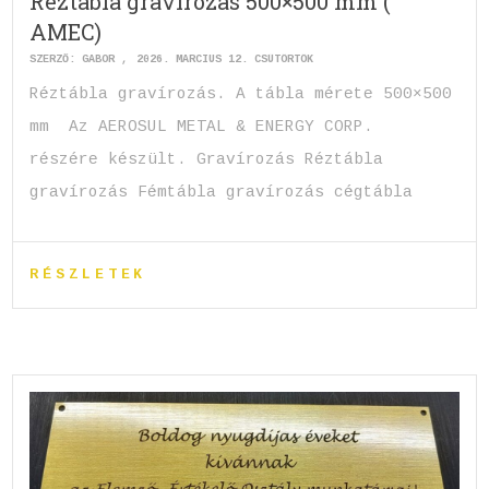
Réztábla gravírozás 500×500 mm (
AMEC)
SZERZŐ:
GABOR
2026. MÁRCIUS 12. CSÜTÖRTÖK
Réztábla gravírozás. A tábla mérete 500×500
mm Az AEROSUL METAL & ENERGY CORP.
részére készült. Gravírozás Réztábla
gravírozás Fémtábla gravírozás cégtábla
RÉSZLETEK