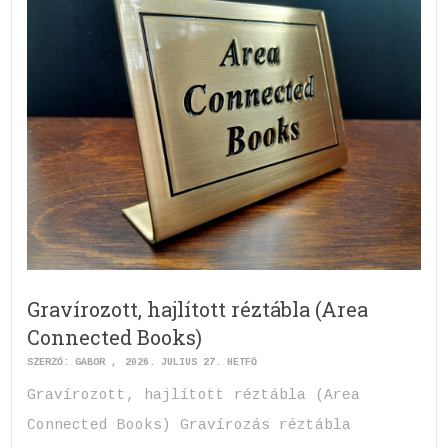
Gravírozott, hajlított réztábla (Area
Connected Books)
SZERZŐ:
GABOR
2026. JÚLIUS 27. HÉTFŐ
Gravírozott, hajlított réztábla (Area
Connected Books) Gravírozás réztábla