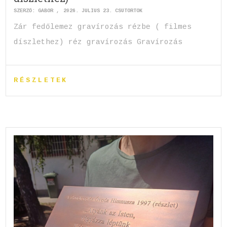
SZERZŐ:
GABOR
2026. JÚLIUS 23. CSÜTÖRTÖK
Zár fedőlemez gravírozás rézbe ( filmes
díszlethez) réz gravírozás Gravírozás
RÉSZLETEK