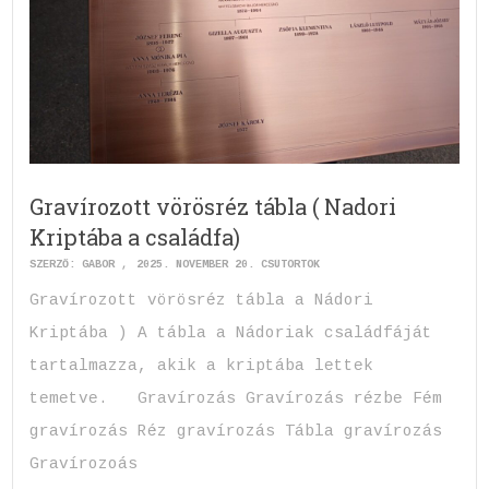
Gravírozott vörösréz tábla ( Nadori
Kriptába a családfa)
SZERZŐ:
GABOR
2025. NOVEMBER 20. CSÜTÖRTÖK
Gravírozott vörösréz tábla a Nádori
Kriptába ) A tábla a Nádoriak családfáját
tartalmazza, akik a kriptába lettek
temetve. Gravírozás Gravírozás rézbe Fém
gravírozás Réz gravírozás Tábla gravírozás
Gravírozoás