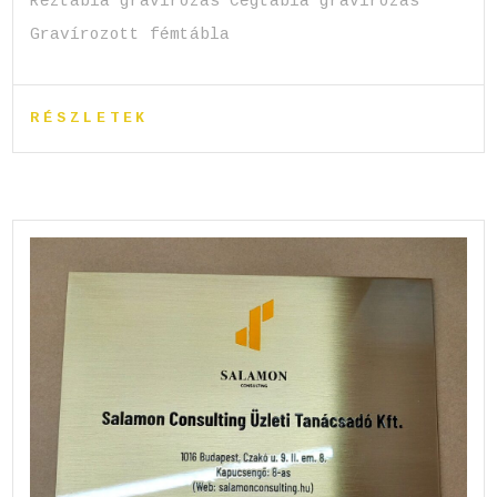
Réztábla gravírozás Cégtábla gravírozás
Gravírozott fémtábla
RÉSZLETEK