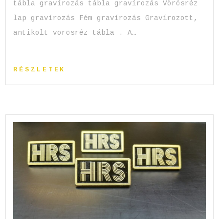
tábla gravírozás tábla gravírozás Vörösréz
lap gravírozás Fém gravírozás Gravírozott,
antikolt vörösréz tábla . A…
RÉSZLETEK