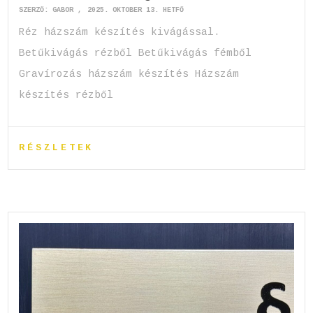
SZERZŐ:
GABOR
2025. OKTÓBER 13. HÉTFŐ
Réz házszám készítés kivágással.
Betűkivágás rézből Betűkivágás fémből
Gravírozás házszám készítés Házszám
készítés rézből
RÉSZLETEK