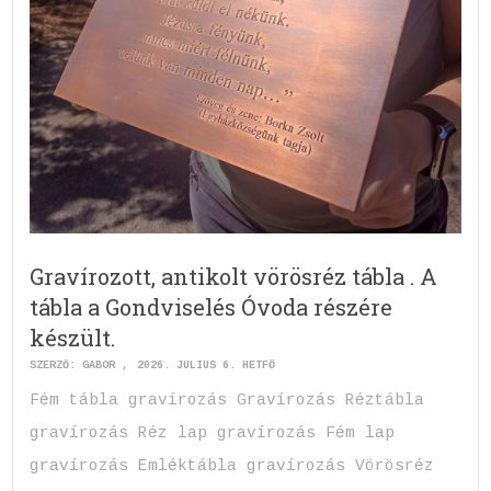
Gravírozott, antikolt vörösréz tábla . A
tábla a Gondviselés Óvoda részére
készült.
SZERZŐ:
GABOR
2026. JÚLIUS 6. HÉTFŐ
Fém tábla gravírozás Gravírozás Réztábla
gravírozás Réz lap gravírozás Fém lap
gravírozás Emléktábla gravírozás Vörösréz