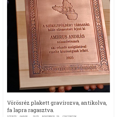
Vörösréz plakett gravírozva, antikolva,
fa lapra ragasztva.
SZERZŐ:
GABOR
2025. NOVEMBER 20. CSÜTÖRTÖK