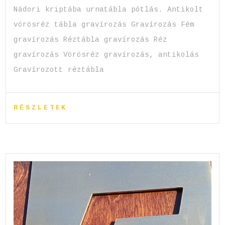
Nádori kriptába urnatábla pótlás. Antikolt
vörösréz tábla gravírozás Gravírozás Fém
gravírozás Réztábla gravírozás Réz
gravírozás Vörösréz gravírozás, antikolás
Gravírozott réztábla
RÉSZLETEK