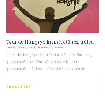
Tour de Hungrye kisméretű réz trófea.
SZERZŐ:
GABOR
2026. FEBRUÁR 11. SZERDA
Tour de Hongrye kisméretű réz trófea. Díj
gravírozás Trófea készítés Plakett
gravírozás Plakett készítés Gravírozás
RÉSZLETEK