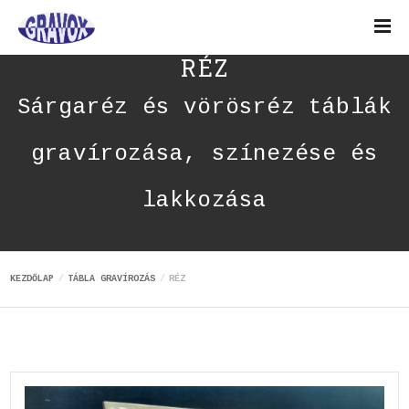
RÉZ
Sárgaréz és vörösréz táblák
gravírozása, színezése és
lakkozása
KEZDŐLAP
TÁBLA GRAVÍROZÁS
RÉZ