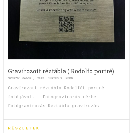
Gravírozott réztábla ( Rodolfo portré)
SZERZŐ:
GABOR
2026. JÚNIUS 9. KEDD
Gravírozott réztábla Rodolfót portré
fotójával. Fotógravírozás rézbe
Fotógravírozás Réztábla gravírozás
RÉSZLETEK