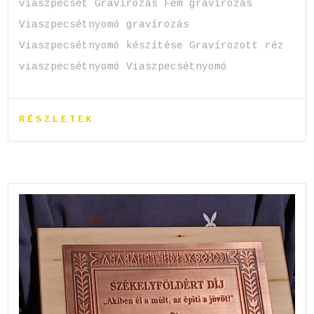
viaszpecsét Gravírozás Fém gravírozás
Viaszpecsétnyomó gravírozás
Viaszpecsétnyomó készítése Gravírozott réz
viaszpecsétnyomó Viaszpecsétnyomó
RÉSZLETEK