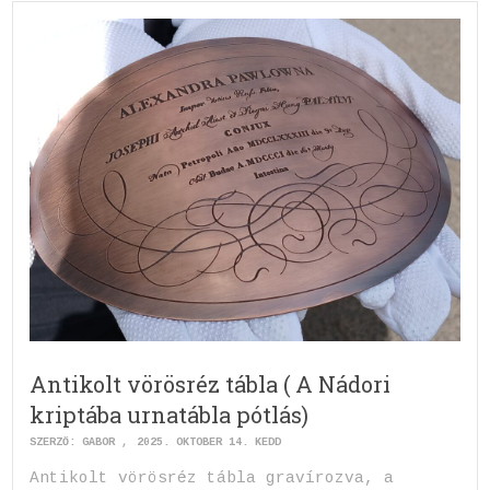
Antikolt vörösréz tábla ( A Nádori
kriptába urnatábla pótlás)
SZERZŐ:
GABOR
2025. OKTÓBER 14. KEDD
Antikolt vörösréz tábla gravírozva, a