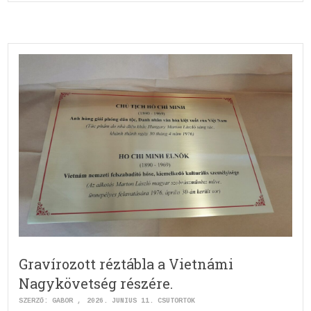
Gravírozott réztábla a Vietnámi
Nagykövetség részére.
SZERZŐ:
GABOR
2026. JÚNIUS 11. CSÜTÖRTÖK