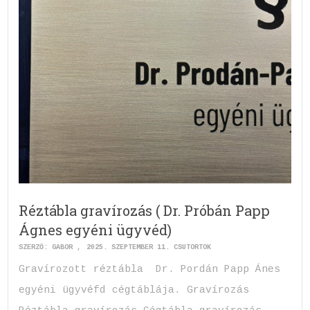
Réztábla gravírozás ( Dr. Próbán Papp
Ágnes egyéni ügyvéd)
SZERZŐ:
GABOR
2025. SZEPTEMBER 11. CSÜTÖRTÖK
Gravírozott réztábla Dr. Pordán Papp Ánes
egyéni ügyvéfd cégtáblája. Gravírozás