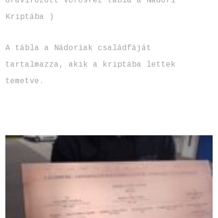
Gravírozott vörösréz tábla a Nádori
Kriptába )
A tábla a Nádoriak családfáját
tartalmazza, akik a kriptába lettek
temetve.