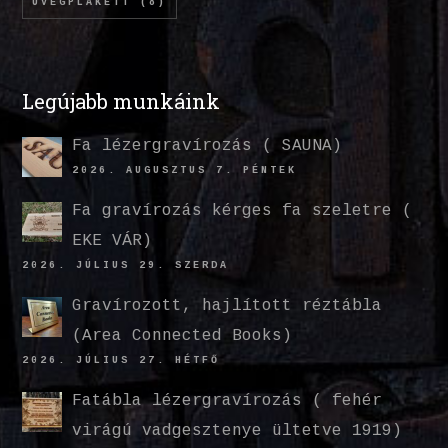
ÜVEGPLAKETT
(8)
Legújabb munkáink
Fa lézergravírozás ( SAUNA)
2026. AUGUSZTUS 7. PÉNTEK
Fa gravírozás kérges fa szeletre (
EKE VÁR)
2026. JÚLIUS 29. SZERDA
Gravírozott, hajlított réztábla
(Area Connected Books)
2026. JÚLIUS 27. HÉTFŐ
Fatábla lézergravírozás ( fehér
virágú vadgesztenye ültetve 1919)