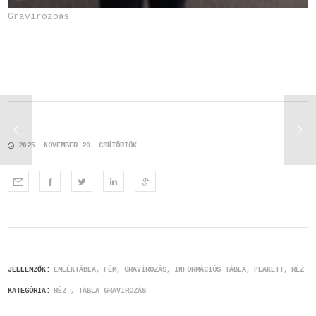
Gravírozoás
2025. NOVEMBER 20. CSÜTÖRTÖK
JELLEMZŐK:
EMLÉKTÁBLA
FÉM
GRAVÍROZÁS
INFORMÁCIÓS TÁBLA
PLAKETT
RÉZ
KATEGÓRIA:
RÉZ
TÁBLA GRAVÍROZÁS