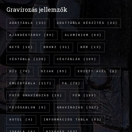
Gravírozás jellemzők
ADATTÁBLA
(33)
ADATTÁBLA KÉSZÍTÉS
(23)
AJÁNDÉKTÁRGY
(89)
ALUMÍNIUM
(64)
BETŰ
(10)
BRONZ
(31)
BŐR
(13)
CÉGTÁBLA
(126)
CÉGTÁBLÁK
(109)
DÍJ
(70)
DÍJAK
(85)
EDZETT ACÉL
(6)
EMLÉKTÁBLA
(117)
FA
(79)
FOTÓ GRAVÍROZÁS
(10)
FÉM
(199)
FÚJÓSABLON
(9)
GRAVÍROZÁS
(327)
HOTEL
(4)
INFORMÁCIÓS TÁBLA
(83)
ISKOLA
(6)
KIVÁGÁS
(52)