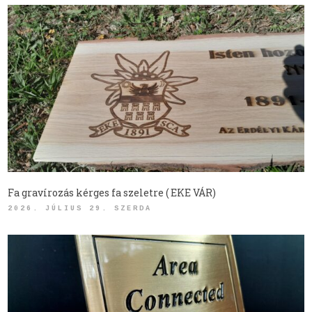
Fa gravírozás kérges fa szeletre ( EKE VÁR)
2026. JÚLIUS 29. SZERDA