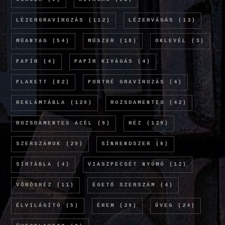
LÉZERGRAVÍROZÁS
(112)
LÉZERVÁGÁS
(13)
MŰANYAG
(54)
MŰSZER
(18)
OKLEVÉL
(3)
PAPÍR
(4)
PAPÍR KIVÁGÁS
(4)
PLAKETT
(82)
PORTRÉ GRAVÍROZÁS
(4)
REKLÁMTÁBLA
(120)
ROZSDAMENTES
(42)
ROZSDAMENTES ACÉL
(9)
RÉZ
(129)
SZERSZÁMOK
(29)
SÍNRENDSZER
(6)
SÍRTÁBLA
(4)
VIASZPECSÉT NYOMÓ
(12)
VÖRÖSRÉZ
(11)
ÉGETŐ SZERSZÁM
(4)
ÉLVILÁGÍTÓ
(5)
ÉREM
(29)
ÜVEG
(24)