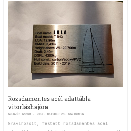
Rozsdamentes acél adattábla
vitorláshajóra
SZERZŐ:
GABOR
2019. OKTÓBER 24. CSÜTÖRTÖK
Gravírozott, festett rozsdamentes acél