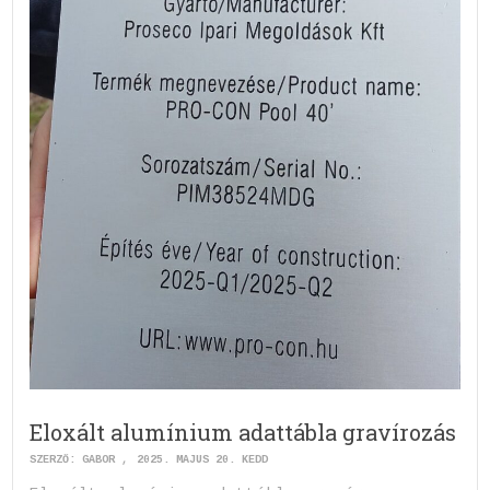
Eloxált alumínium adattábla gravírozás
SZERZŐ:
GABOR
2025. MÁJUS 20. KEDD