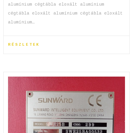
alumínium cégtábla eloxált alumínium
cégtábla eloxált alumínium cégtábla eloxált
alumínium…
RÉSZLETEK