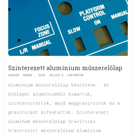
Szinterezett alumínium műszerelőlap
SZERZŐ:
GABOR
2020. JÚLIUS 9. CSÜTÖRTÖK
Alumínium műszerelőlap készítése . Az
előlapot alumíniumból kimartuk,
szintereztettük, majd meggravíroztuk és a
gravírozást kifestettük. Szinterezett
alumínum műszerelőlap Gravírozás
Gravírozott műszerelőlap Alumínium