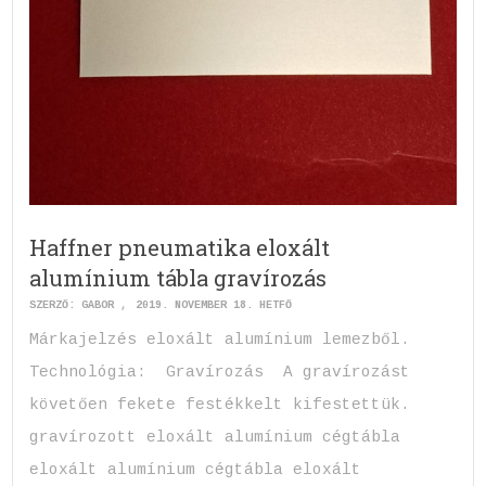
Haffner pneumatika eloxált
alumínium tábla gravírozás
SZERZŐ:
GABOR
2019. NOVEMBER 18. HÉTFŐ
Márkajelzés eloxált alumínium lemezből.
Technológia: Gravírozás A gravírozást
követően fekete festékkelt kifestettük.
gravírozott eloxált alumínium cégtábla
eloxált alumínium cégtábla eloxált