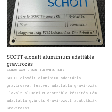
SCOTT eloxált alumínium adattábla
gravírozás
SZERZŐ:
GABOR
2026. FEBRUÁR 2. HÉTFŐ
SCOTT eloxált alumínium adattábla
gravírozva, festve. adattábla gravírozás
Eloxált alumínium adattábla készítés Fém
adattábla gyártás Gravírozott adattáblák
Gravírozás