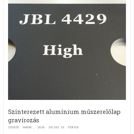
Színterezett alumínium műszerelőlap
gravírozás
SZERZŐ:
GABOR
2026. JÚLIUS 10. PÉNTEK