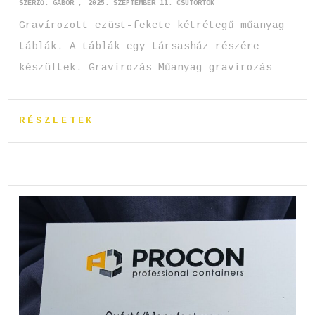
SZERZŐ:
GABOR
2025. SZEPTEMBER 11. CSÜTÖRTÖK
Gravírozott ezüst-fekete kétrétegű műanyag
táblák. A táblák egy társasház részére
készültek. Gravírozás Műanyag gravírozás
RÉSZLETEK