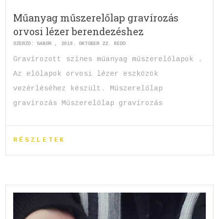
Műanyag műszerelőlap gravírozás
orvosi lézer berendezéshez
SZERZŐ:
GABOR
2019. OKTÓBER 22. KEDD
Gravírozott színes műanyag műszerelőlapok .
Az előlapok orvosi lézer eszközök
vezérléséhez készült. Műszerelőlap
gravírozás Műszerelőlap gravírozás
RÉSZLETEK