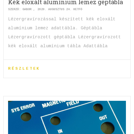
Kék eloxált alumínium lemez géptábla
SZERZŐ:
GABOR
2020. AUGUSZTUS 24. HÉTFŐ
Lézergravírozással készített kék eloxált
alumínium lemez adattábla. Géptábla
Lézergravírozott géptábla Lézergravírozott
kék eloxált alumínium tábla Adattábla
RÉSZLETEK