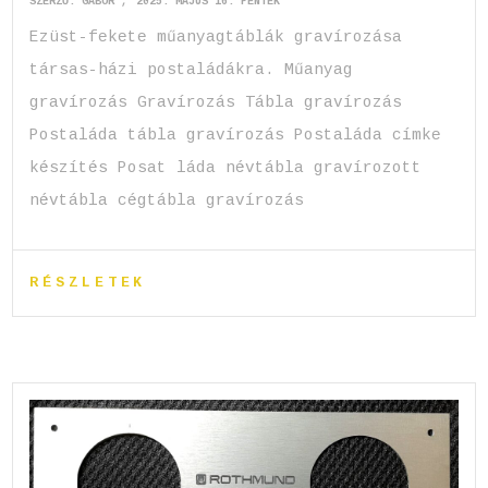
SZERZŐ:
GABOR
2025. MÁJUS 16. PÉNTEK
Ezüst-fekete műanyagtáblák gravírozása
társas-házi postaládákra. Műanyag
gravírozás Gravírozás Tábla gravírozás
Postaláda tábla gravírozás Postaláda címke
készítés Posat láda névtábla gravírozott
névtábla cégtábla gravírozás
RÉSZLETEK