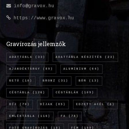
info@gravox.hu
https://www.gravox.hu
Gravírozás jellemzők
ADATTÁBLA
(33)
ADATTÁBLA KÉSZÍTÉS
(23)
AJÁNDÉKTÁRGY
(89)
ALUMÍNIUM
(64)
BETŰ
(10)
BRONZ
(31)
BŐR
(13)
CÉGTÁBLA
(126)
CÉGTÁBLÁK
(109)
DÍJ
(70)
DÍJAK
(85)
EDZETT ACÉL
(6)
EMLÉKTÁBLA
(116)
FA
(78)
FOTÓ GRAVÍROZÁS
(10)
FÉM
(199)