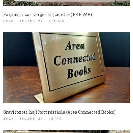
Fa gravírozás kérges fa szeletre ( EKE VÁR)
2026. JÚLIUS 29. SZERDA
Gravírozott, hajlított réztábla (Area Connected Books)
2026. JÚLIUS 27. HÉTFŐ