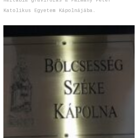
Réztábla gravírozás a Pázmány Péter
Katolikus Egyetem Kápolnájába.