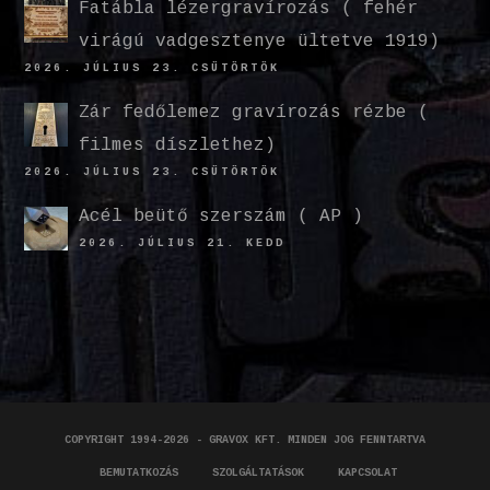
Fatábla lézergravírozás ( fehér
virágú vadgesztenye ültetve 1919)
2026. JÚLIUS 23. CSÜTÖRTÖK
Zár fedőlemez gravírozás rézbe (
filmes díszlethez)
2026. JÚLIUS 23. CSÜTÖRTÖK
Acél beütő szerszám ( AP )
2026. JÚLIUS 21. KEDD
COPYRIGHT 1994-2026 - GRAVOX KFT. MINDEN JOG FENNTARTVA
BEMUTATKOZÁS
SZOLGÁLTATÁSOK
KAPCSOLAT