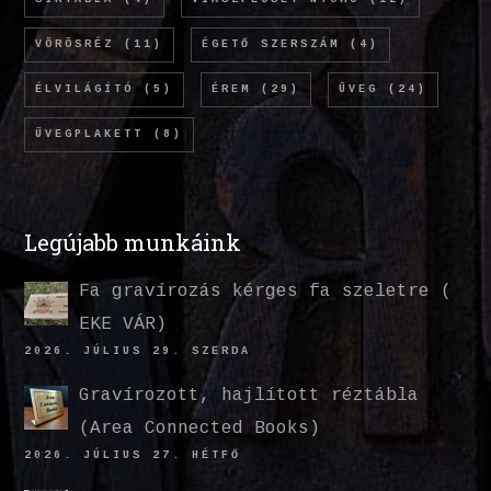
VÖRÖSRÉZ
(11)
ÉGETŐ SZERSZÁM
(4)
ÉLVILÁGÍTÓ
(5)
ÉREM
(29)
ÜVEG
(24)
ÜVEGPLAKETT
(8)
Legújabb munkáink
Fa gravírozás kérges fa szeletre (
EKE VÁR)
2026. JÚLIUS 29. SZERDA
Gravírozott, hajlított réztábla
(Area Connected Books)
2026. JÚLIUS 27. HÉTFŐ