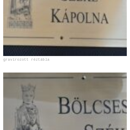
gravírozott réztábla