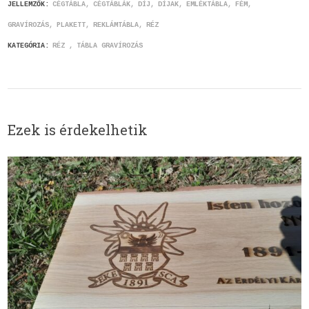
JELLEMZŐK:
CÉGTÁBLA
CÉGTÁBLÁK
DÍJ
DÍJAK
EMLÉKTÁBLA
FÉM
GRAVÍROZÁS
PLAKETT
REKLÁMTÁBLA
RÉZ
KATEGÓRIA:
RÉZ
TÁBLA GRAVÍROZÁS
Ezek is érdekelhetik