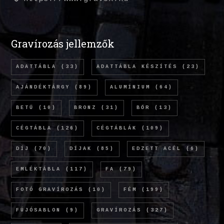
Gravírozás jellemzők
ADATTÁBLA
(33)
ADATTÁBLA KÉSZÍTÉS
(23)
AJÁNDÉKTÁRGY
(89)
ALUMÍNIUM
(64)
BETŰ
(10)
BRONZ
(31)
BŐR
(13)
CÉGTÁBLA
(126)
CÉGTÁBLÁK
(109)
DÍJ
(70)
DÍJAK
(85)
EDZETT ACÉL
(6)
EMLÉKTÁBLA
(117)
FA
(79)
FOTÓ GRAVÍROZÁS
(10)
FÉM
(199)
FÚJÓSABLON
(9)
GRAVÍROZÁS
(327)