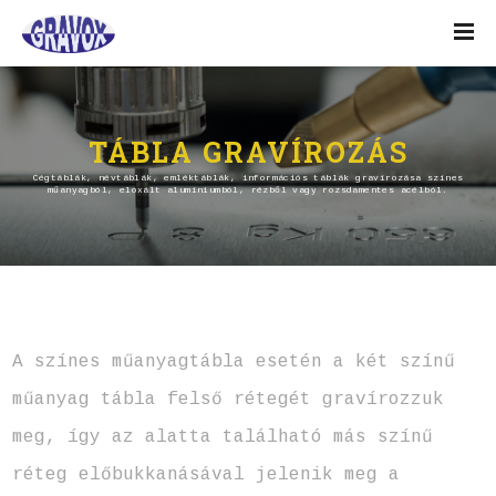
TÁBLA GRAVÍROZÁS
Cégtáblák, névtáblák, emléktáblák, információs táblák gravírozása színes
műanyagból, eloxált alumíniumból, rézből vagy rozsdamentes acélból.
A színes műanyagtábla esetén a két színű
műanyag tábla felső rétegét gravírozzuk
meg, így az alatta található más színű
réteg előbukkanásával jelenik meg a