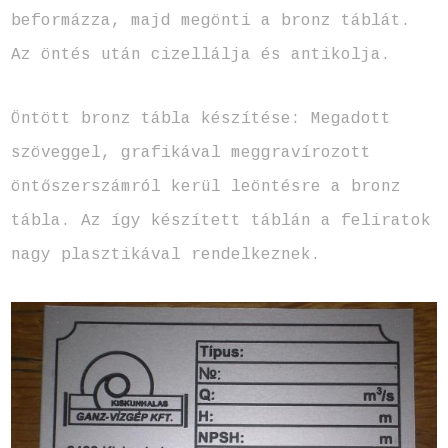
beformázza, majd megönti a bronz táblát.
Az öntés után cizellálja és antikolja.
Öntött bronz tábla készítése: Megadott
szöveggel, grafikával meggravírozott
öntőszerszámról kerül leöntésre a bronz
tábla. Az így készített táblán a feliratok
nagy plasztikával rendelkeznek.