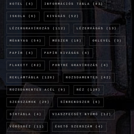
HOTEL
(4)
INFORMÁCIÓS TÁBLA
(83)
ISKOLA
(6)
KIVÁGÁS
(52)
LÉZERGRAVÍROZÁS
(112)
LÉZERVÁGÁS
(13)
MŰANYAG
(54)
MŰSZER
(18)
OKLEVÉL
(3)
PAPÍR
(4)
PAPÍR KIVÁGÁS
(4)
PLAKETT
(82)
PORTRÉ GRAVÍROZÁS
(4)
REKLÁMTÁBLA
(120)
ROZSDAMENTES
(42)
ROZSDAMENTES ACÉL
(9)
RÉZ
(129)
SZERSZÁMOK
(29)
SÍNRENDSZER
(6)
SÍRTÁBLA
(4)
VIASZPECSÉT NYOMÓ
(12)
VÖRÖSRÉZ
(11)
ÉGETŐ SZERSZÁM
(4)