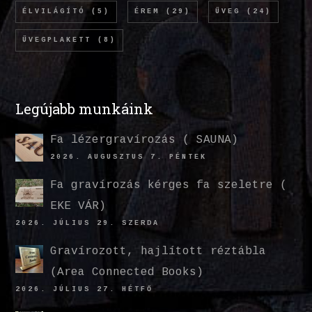
ÉLVILÁGÍTÓ
(5)
ÉREM
(29)
ÜVEG
(24)
ÜVEGPLAKETT
(8)
Legújabb munkáink
Fa lézergravírozás ( SAUNA)
2026. AUGUSZTUS 7. PÉNTEK
Fa gravírozás kérges fa szeletre (
EKE VÁR)
2026. JÚLIUS 29. SZERDA
Gravírozott, hajlított réztábla
(Area Connected Books)
2026. JÚLIUS 27. HÉTFŐ