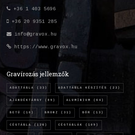
+36 1 403 5696
+36 20 9351 285
info@gravox.hu
https://www.gravox.hu
Gravírozás jellemzők
ADATTÁBLA
(33)
ADATTÁBLA KÉSZÍTÉS
(23)
AJÁNDÉKTÁRGY
(89)
ALUMÍNIUM
(64)
BETŰ
(10)
BRONZ
(31)
BŐR
(13)
CÉGTÁBLA
(126)
CÉGTÁBLÁK
(109)