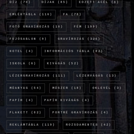
DÍJ
(70)
DÍJAK
(85)
EDZETT ACÉL
(6)
EMLÉKTÁBLA
(116)
FA
(78)
FOTÓ GRAVÍROZÁS
(10)
FÉM
(199)
FÚJÓSABLON
(9)
GRAVÍROZÁS
(326)
HOTEL
(4)
INFORMÁCIÓS TÁBLA
(82)
ISKOLA
(6)
KIVÁGÁS
(52)
LÉZERGRAVÍROZÁS
(111)
LÉZERVÁGÁS
(13)
MŰANYAG
(54)
MŰSZER
(18)
OKLEVÉL
(3)
PAPÍR
(4)
PAPÍR KIVÁGÁS
(4)
PLAKETT
(82)
PORTRÉ GRAVÍROZÁS
(4)
REKLÁMTÁBLA
(119)
ROZSDAMENTES
(42)