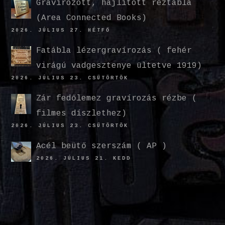
Gravírozott, hajlított réztábla
(Area Connected Books)
2026. JÚLIUS 27. HÉTFŐ
Fatábla lézergravírozás ( fehér
virágú vadgesztenye ültetve 1919)
2026. JÚLIUS 23. CSÜTÖRTÖK
Zár fedőlemez gravírozás rézbe (
filmes díszlethez)
2026. JÚLIUS 23. CSÜTÖRTÖK
Acél beütő szerszám ( AP )
2026. JÚLIUS 21. KEDD