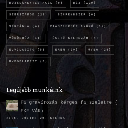
ROZSDAMENTES ACÉL
(9)
RÉZ
(129)
SZERSZÁMOK
(29)
SÍNRENDSZER
(6)
SÍRTÁBLA
(4)
VIASZPECSÉT NYOMÓ
(12)
VÖRÖSRÉZ
(11)
ÉGETŐ SZERSZÁM
(4)
ÉLVILÁGÍTÓ
(5)
ÉREM
(29)
ÜVEG
(24)
ÜVEGPLAKETT
(8)
Legújabb munkáink
Fa gravírozás kérges fa szeletre (
EKE VÁR)
2026. JÚLIUS 29. SZERDA