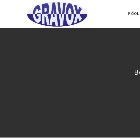
FŐOL
B