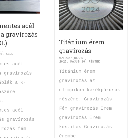
mentes acél
la gravírozás
Titánium érem
OL)
gravírozás
R
20. KEDD
SZERZŐ:
GABOR
2025. MÁJUS 16. PÉNTEK
ntes acél
Titánium érem
a gravírozás
gravírozás az
áblák a K-
olimpikon kerékpárosok
észére
részére. Gravírozás
k.
Fém gravírozás Érem
ntes acél
gravírozás Érem
ás gravírozás
készítés Gravírozás
írozás fém
érembe
a gravírozás