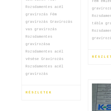
Fém emlé
Rozsdamentes acél
gravíroz
gravírozás Fém
Rozsdame
gravírozás Gravírozás
tábla gr
vas gravírozás
Rozsdame
Rozsdamentes
gravíro
gravírozása
Rozsdamentes acél
RÉSZLE
vésése Gravírozás
Rozsdamentes acél
gravírozás
RÉSZLETEK