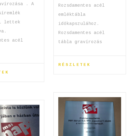
avírozása . A
Rozsdamentes acél
síremlék
emléktábla
i lettek
időkapszulához.
va.
Rozsdamentes acél
ntes acél
tábla gravírozás
RÉSZLETEK
TEK