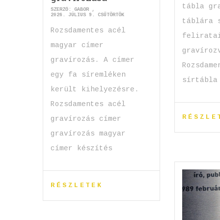
tábla gr
SZERZŐ:
GABOR
2026. JÚLIUS 9. CSÜTÖRTÖK
táblára 
Rozsdamentes acél
felirata
magyar címer
gravíroz
gravírozás. A címer
Rozsdame
egy fa síremléken
sírtábla
került kihelyezésre.
Rozsdamentes acél
RÉSZLE
gravírozás címer
gravírozás magyar
címer készítés
RÉSZLETEK