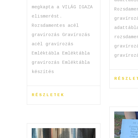
megkapta a VILÁG IGAZA
Rozsdame
elismerést.
gravíroz
Rozsdamentes acél
adattábl
gravírozás Gravírozás
rozsdame
acél gravírozás
gravíroz
Emléktábla Emléktábla
gravíroz
gravírozás Emléktábla
készítés
RÉSZLE
RÉSZLETEK