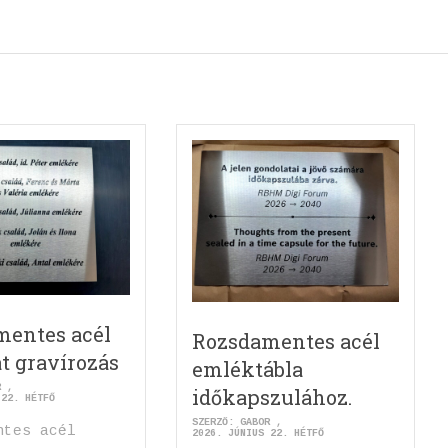
mentes acél
Rozsdamentes acél
at gravírozás
emléktábla
R
időkapszulához.
 22. HÉTFŐ
SZERZŐ:
GABOR
ntes acél
2026. JÚNIUS 22. HÉTFŐ