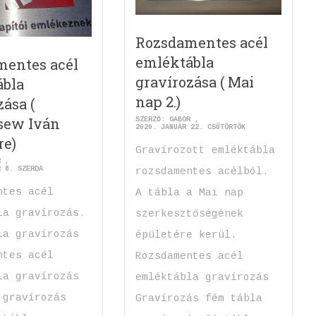
Rozsdamentes acél
emléktábla
mentes acél
gravírozása ( Mai
ábla
nap 2.)
zása (
sew Iván
SZERZŐ:
GABOR
2026. JANUÁR 22. CSÜTÖRTÖK
re)
Gravírozott emléktábla
R
R 8. SZERDA
rozsdamentes acélból.
ntes acél
A tábla a Mai nap
la gravírozás.
szerkesztőségének
la gravírozás
épületére kerül.
ntes acél
Rozsdamentes acél
la gravírozás
emléktábla gravírozás
 gravírozás
Gravírozás fém tábla