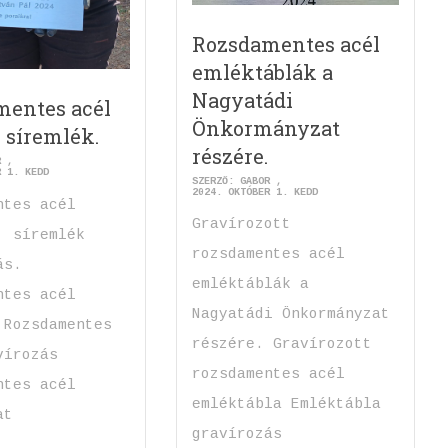
Rozsdamentes acél
emléktáblák a
Nagyatádi
mentes acél
Önkormányzat
, síremlék.
részére.
R
R 1. KEDD
SZERZŐ:
GABOR
2024. OKTÓBER 1. KEDD
ntes acél
Gravírozott
, síremlék
rozsdamentes acél
ás.
emléktáblák a
ntes acél
Nagyatádi Önkormányzat
 Rozsdamentes
részére. Gravírozott
vírozás
rozsdamentes acél
ntes acél
emléktábla Emléktábla
at
gravírozás