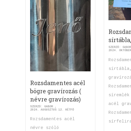
Rozsda
sírtábla
SZERZŐ:
GABO
2024. OKTÓBE
Rozsdame
sírtábla
gravíroz
Rozsdamentes acél
Rozsdame
bögre gravírozás (
síremlék
névre gravírozás)
acél gra
SZERZŐ:
GABOR
2024. AUGUSZTUS 12. HÉTFŐ
Rozsdame
Rozsdamentes acél
sírfelir
névre szóló