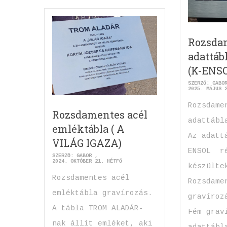
Rozsda
adattáb
(K-ENS
SZERZŐ:
GABO
2025. MÁJUS 
Rozsdame
Rozsdamentes acél
adattábl
emléktábla ( A
Az adatt
VILÁG IGAZA)
ENSOL r
SZERZŐ:
GABOR
2024. OKTÓBER 21. HÉTFŐ
készülte
Rozsdamentes acél
Rozsdame
emléktábla gravírozás.
gravíroz
A tábla TROM ALADÁR-
Fém grav
nak állít emléket, aki
adattábl