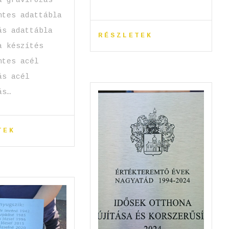
ntes adattábla
ás adattábla
RÉSZLETEK
a készítés
ntes acél
ás acél
ás…
TEK