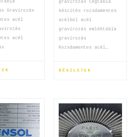
ktábla
gravírozás Cégtábla
ás Gravírozás
készítés rozsdamentes
ntes acél
acélból acél
avírozás
gravírozás emléktábla
ntes acél
gravírozás
zás
Rozsdamentes acél…
TEK
RÉSZLETEK