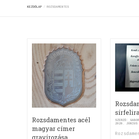
KEZDŐLAP
ROZSDAMENTES
Rozsda
sírfelir
Rozsdamentes acél
SZERZŐ:
GABO
2026. JÚNIUS
magyar címer
Rozsdame
gravírozása