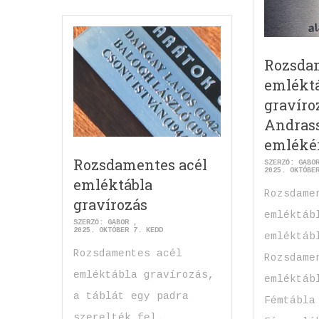
Rozsda
emlékt
gravíro
Andras
emléké
Rozsdamentes acél
SZERZŐ:
GABO
2025. OKTÓBE
emléktábla
Rozsdame
gravírozás
emléktáb
SZERZŐ:
GABOR
2025. OKTÓBER 7. KEDD
emléktáb
Rozsdamentes acél
Rozsdame
emléktábla gravírozás,
emléktáb
a táblát egy padra
Fémtábla
szerelték fel.