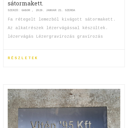
sátormakett.
SZERZŐ:
GABOR
2026. JANUÁR 21. SZERDA
Fa rétegelt lemezből kivágott sátormakett.
Az alkatrészek lézervágással készültek.
lézervágás Lézergravírozás gravírozás
RÉSZLETEK