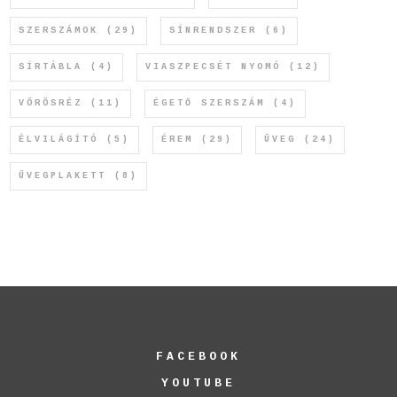
SZERSZÁMOK
(29)
SÍNRENDSZER
(6)
SÍRTÁBLA
(4)
VIASZPECSÉT NYOMÓ
(12)
VÖRÖSRÉZ
(11)
ÉGETŐ SZERSZÁM
(4)
ÉLVILÁGÍTÓ
(5)
ÉREM
(29)
ÜVEG
(24)
ÜVEGPLAKETT
(8)
FACEBOOK
YOUTUBE