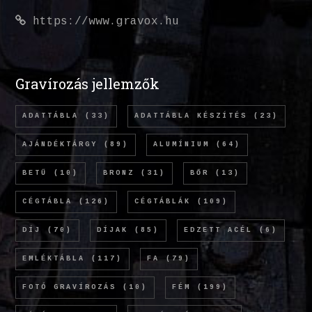
https://www.gravox.hu
Gravírozás jellemzők
ADATTÁBLA
(33)
ADATTÁBLA KÉSZÍTÉS
(23)
AJÁNDÉKTÁRGY
(89)
ALUMÍNIUM
(64)
BETŰ
(10)
BRONZ
(31)
BŐR
(13)
CÉGTÁBLA
(126)
CÉGTÁBLÁK
(109)
DÍJ
(70)
DÍJAK
(85)
EDZETT ACÉL
(6)
EMLÉKTÁBLA
(117)
FA
(79)
FOTÓ GRAVÍROZÁS
(10)
FÉM
(199)