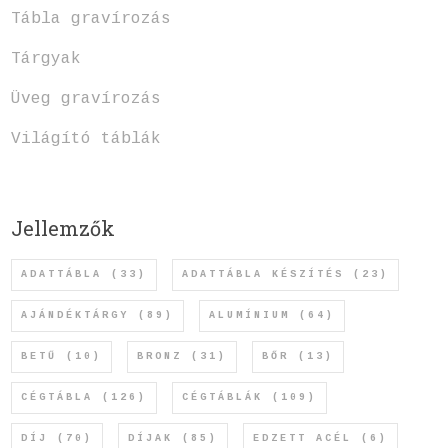
Tábla gravírozás
Tárgyak
Üveg gravírozás
Világító táblák
Jellemzők
ADATTÁBLA
(33)
ADATTÁBLA KÉSZÍTÉS
(23)
AJÁNDÉKTÁRGY
(89)
ALUMÍNIUM
(64)
BETŰ
(10)
BRONZ
(31)
BŐR
(13)
CÉGTÁBLA
(126)
CÉGTÁBLÁK
(109)
DÍJ
(70)
DÍJAK
(85)
EDZETT ACÉL
(6)