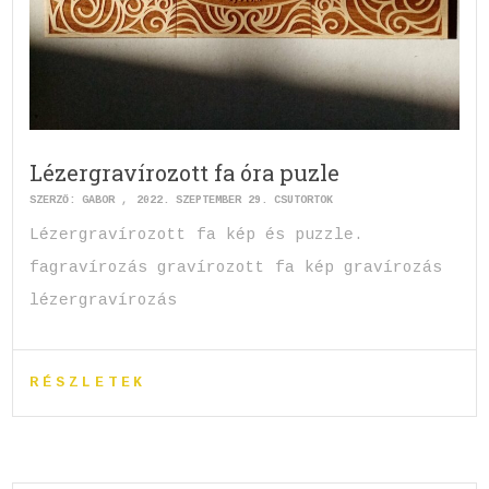
Lézergravírozott fa óra puzle
SZERZŐ:
GABOR
2022. SZEPTEMBER 29. CSÜTÖRTÖK
Lézergravírozott fa kép és puzzle.
fagravírozás gravírozott fa kép gravírozás
lézergravírozás
RÉSZLETEK