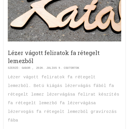
Lézer vágott feliratok fa rétegelt
lemezből
SZERZŐ:
GABOR
2026. JÚLIUS 9. CSÜTÖRTÖK
Lézer vágott feliratok fa rétegelt
lemezből. Betü kiágás lézervágás fából fa
rétegelt lemez lézervágása felirat készítés
fa rétegelt lemezbő fa lézervágása
lézervogás fa rétegelt lemezből gravírozás
fába