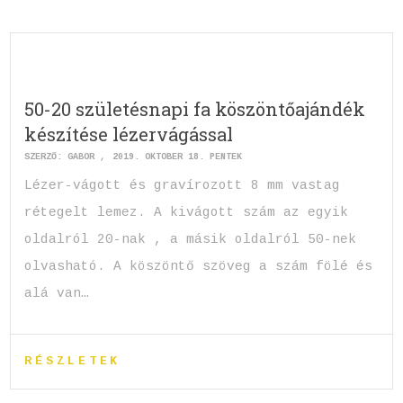
50-20 születésnapi fa köszöntőajándék
készítése lézervágással
SZERZŐ:
GABOR
2019. OKTÓBER 18. PÉNTEK
Lézer-vágott és gravírozott 8 mm vastag
rétegelt lemez. A kivágott szám az egyik
oldalról 20-nak , a másik oldalról 50-nek
olvasható. A köszöntő szöveg a szám fölé és
alá van…
RÉSZLETEK