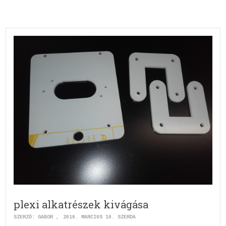
plexi alkatrészek kivágása
SZERZŐ:
GABOR
2016. MÁRCIUS 16. SZERDA