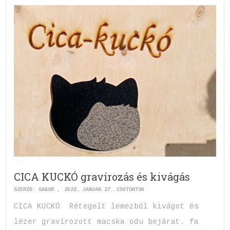
CICA KUCKÓ gravírozás és kivágás
SZERZŐ:
GABOR
2022. JANUÁR 27. CSÜTÖRTÖK
CICA KUCKÓ Rétegelt lemezből kivágot és
lézer gravírozott macska odu bejárat. fa