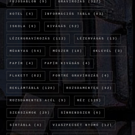
FÚJÓSABLON
(9)
GRAVÍROZÁS
(327)
HOTEL
(4)
INFORMÁCIÓS TÁBLA
(83)
ISKOLA
(6)
KIVÁGÁS
(52)
LÉZERGRAVÍROZÁS
(112)
LÉZERVÁGÁS
(13)
MŰANYAG
(54)
MŰSZER
(18)
OKLEVÉL
(3)
PAPÍR
(4)
PAPÍR KIVÁGÁS
(4)
PLAKETT
(82)
PORTRÉ GRAVÍROZÁS
(4)
REKLÁMTÁBLA
(120)
ROZSDAMENTES
(42)
ROZSDAMENTES ACÉL
(9)
RÉZ
(129)
SZERSZÁMOK
(29)
SÍNRENDSZER
(6)
SÍRTÁBLA
(4)
VIASZPECSÉT NYOMÓ
(12)