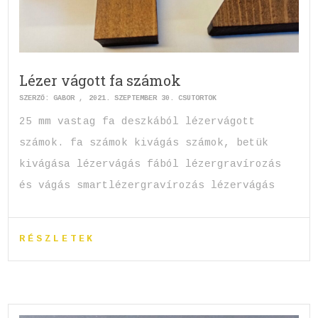
Lézer vágott fa számok
SZERZŐ:
GABOR
2021. SZEPTEMBER 30. CSÜTÖRTÖK
25 mm vastag fa deszkából lézervágott
számok. fa számok kivágás számok, betük
kivágása lézervágás fából lézergravírozás
és vágás smartlézergravírozás lézervágás
RÉSZLETEK