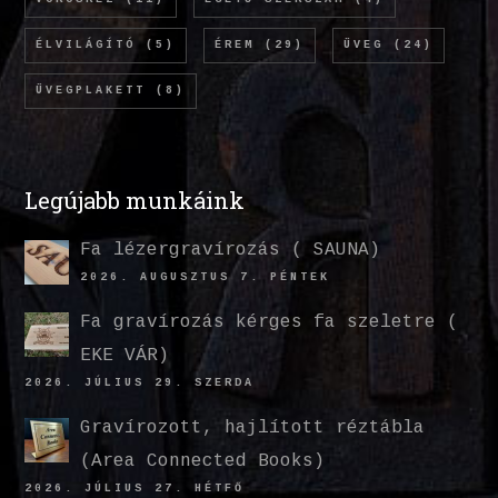
ÉLVILÁGÍTÓ
(5)
ÉREM
(29)
ÜVEG
(24)
ÜVEGPLAKETT
(8)
Legújabb munkáink
Fa lézergravírozás ( SAUNA)
2026. AUGUSZTUS 7. PÉNTEK
Fa gravírozás kérges fa szeletre (
EKE VÁR)
2026. JÚLIUS 29. SZERDA
Gravírozott, hajlított réztábla
(Area Connected Books)
2026. JÚLIUS 27. HÉTFŐ