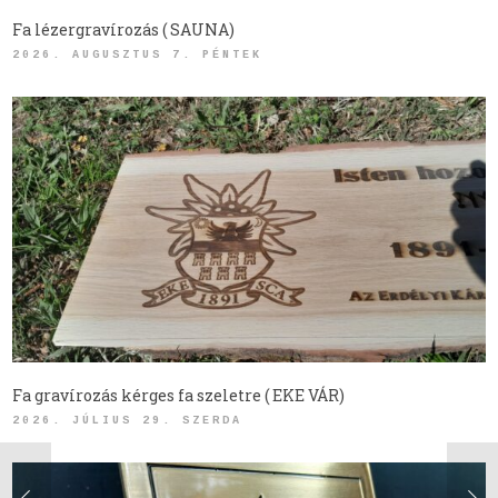
Fa lézergravírozás ( SAUNA)
2026. AUGUSZTUS 7. PÉNTEK
Fa gravírozás kérges fa szeletre ( EKE VÁR)
2026. JÚLIUS 29. SZERDA