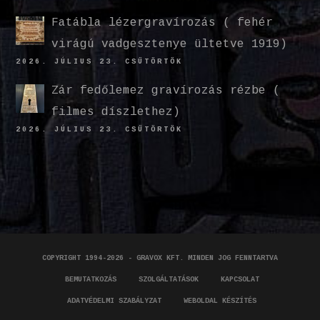
Fatábla lézergravírozás ( fehér
virágú vadgesztenye ültetve 1919)
2026. JÚLIUS 23. CSÜTÖRTÖK
Zár fedőlemez gravírozás rézbe (
filmes díszlethez)
2026. JÚLIUS 23. CSÜTÖRTÖK
COPYRIGHT 1994-2026 - GRAVOX KFT. MINDEN JOG FENNTARTVA
BEMUTATKOZÁS
SZOLGÁLTATÁSOK
KAPCSOLAT
ADATVÉDELMI SZABÁLYZAT
WEBOLDAL KÉSZÍTÉS