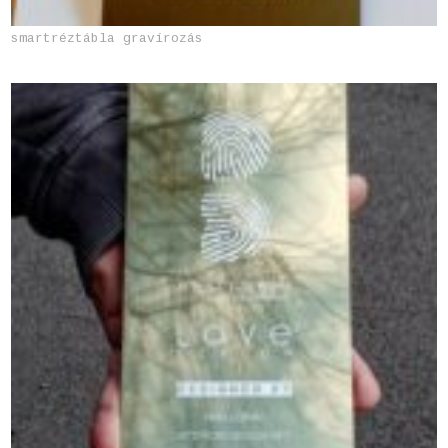
smartréztábla gravírozás