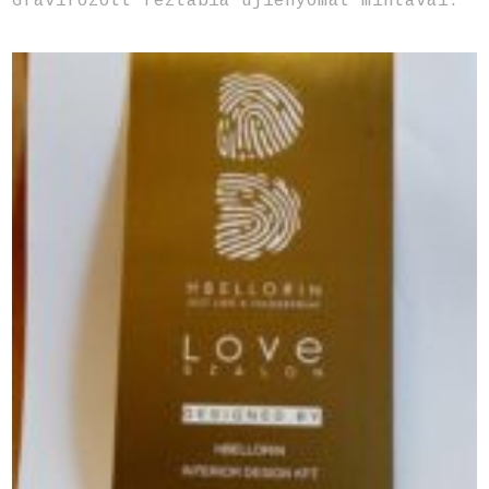
Gravírozott réztábla újlenyomat mintával.