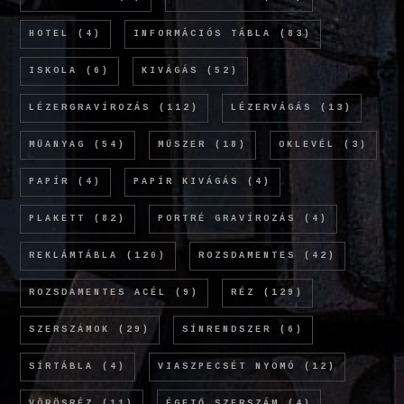
HOTEL
(4)
INFORMÁCIÓS TÁBLA
(83)
ISKOLA
(6)
KIVÁGÁS
(52)
LÉZERGRAVÍROZÁS
(112)
LÉZERVÁGÁS
(13)
MŰANYAG
(54)
MŰSZER
(18)
OKLEVÉL
(3)
PAPÍR
(4)
PAPÍR KIVÁGÁS
(4)
PLAKETT
(82)
PORTRÉ GRAVÍROZÁS
(4)
REKLÁMTÁBLA
(120)
ROZSDAMENTES
(42)
ROZSDAMENTES ACÉL
(9)
RÉZ
(129)
SZERSZÁMOK
(29)
SÍNRENDSZER
(6)
SÍRTÁBLA
(4)
VIASZPECSÉT NYOMÓ
(12)
VÖRÖSRÉZ
(11)
ÉGETŐ SZERSZÁM
(4)