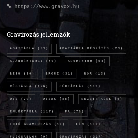
https://www.gravox.hu
Gravírozás jellemzők
ADATTÁBLA
(33)
ADATTÁBLA KÉSZÍTÉS
(23)
AJÁNDÉKTÁRGY
(89)
ALUMÍNIUM
(64)
BETŰ
(10)
BRONZ
(31)
BŐR
(13)
CÉGTÁBLA
(126)
CÉGTÁBLÁK
(109)
DÍJ
(70)
DÍJAK
(85)
EDZETT ACÉL
(6)
EMLÉKTÁBLA
(117)
FA
(79)
FOTÓ GRAVÍROZÁS
(10)
FÉM
(199)
FÚJÓSABLON
(9)
GRAVÍROZÁS
(327)