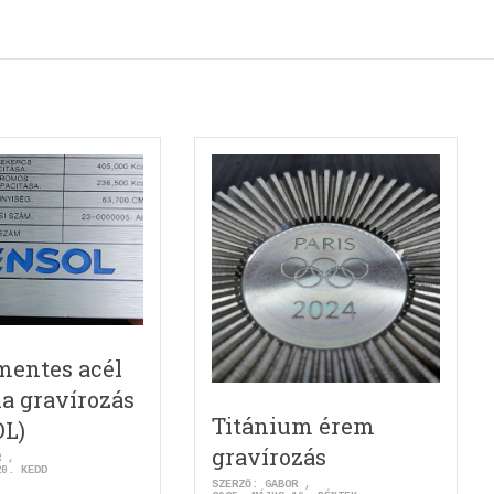
mentes acél
la gravírozás
Titánium érem
OL)
gravírozás
R
20. KEDD
SZERZŐ:
GABOR