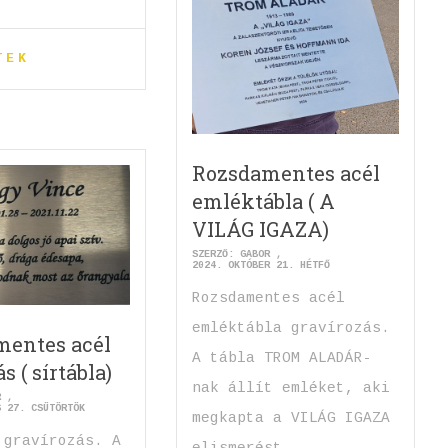
TEK
Rozsdamentes acél
emléktábla ( A
VILÁG IGAZA)
SZERZŐ:
GABOR
2024. OKTÓBER 21. HÉTFŐ
Rozsdamentes acél
emléktábla gravírozás.
mentes acél
A tábla TROM ALADÁR-
s ( sírtábla)
nak állít emléket, aki
R
S 27. CSÜTÖRTÖK
megkapta a VILÁG IGAZA
 gravírozás. A
elismerést.