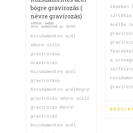
bögre gravírozás (
képeken 
névre gravírozás)
sírtábla
SZERZŐ:
GABOR
acélba l
2024. AUGUSZTUS 12. HÉTFŐ
gravíroz
Rozsdamentes acél
gravíroz
névre szóló
festékke
gravírozása.
a szöveg
Gravírozás
sírfelir
Rozsdamentes acél
rozsdame
gravírozása
gravíroz
Rozsdamentes acélbögre
gravírozás névre szóló
gravírozás Névre
RÉSZLE
gravírozás
Rozsdamentes acél