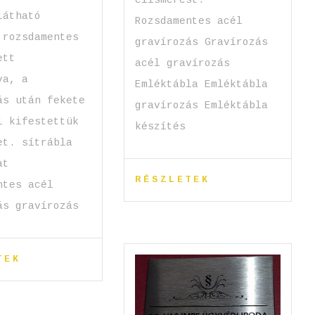
látható
Rozsdamentes acél
 rozsdamentes
gravírozás Gravírozás
ett
acél gravírozás
va, a
Emléktábla Emléktábla
ás után fekete
gravírozás Emléktábla
l kifestettük
készítés
et. sítrábla
at
RÉSZLETEK
ntes acél
ás gravírozás
TEK