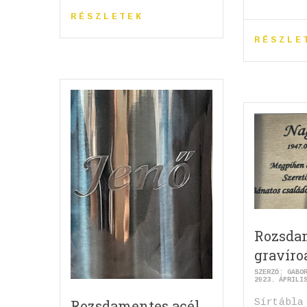
RÉSZLETEK
RÉSZLE
Rozsda
gravíroá
SZERZŐ:
GABO
2023. ÁPRILI
Sírtábla
Rozsdamentes acél