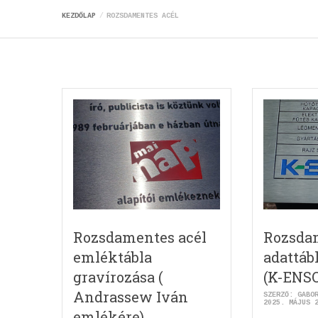
KEZDŐLAP
ROZSDAMENTES ACÉL
Rozsdamentes acél
Rozsda
emléktábla
adattáb
gravírozása (
(K-ENS
Andrassew Iván
SZERZŐ:
GABO
2025. MÁJUS 
emlékére)