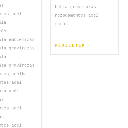
ás
tábla gravírozás
ntes acél
rozsdamentes acél
ula
marás
zás
ula emblémázás
RÉSZLETEK
ula gravírozás
ula
ása gravírozás
ntes acélba
ntes acél
ása acél
ás
ntes acél
ás
ntes acél…