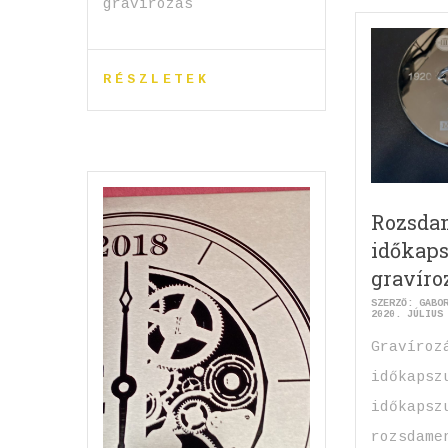
gravírozás
RÉSZLETEK
Rozsda
időkaps
gravíro
SZERZŐ:
GABO
2020. JÚLIUS
Gravíroz
időkapsz
időkapsz
rozsdame