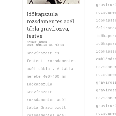
gravíroz
rozsdame
Időkapszula
rozsdamentes acél
időkapsz
tábla gravírozva,
felirato
festve
időkapsz
SZERZŐ:
GABOR
időkapsz
2020. MÁRCIUS 13. PÉNTEK
időkapsz
Gravírozott és
emblémáz
festett rozsdamentes
rozsdame
acél tábla . A tábla
rozsdame
mérete 400×400 mm
gravíroz
Időkapszula
gravíroz
Gravírozott
rozsdame
rozsdamentes acél
gravíroz
tábla Gravírozott
rozsdame
rozsdamentes acél