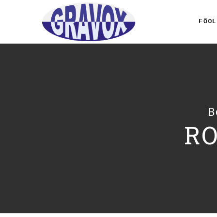
FŐOL
B
R