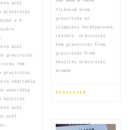
2025. MÁJUS 16. PÉNTEK
ntes acél
Titánium érem
a gravírozás
gravírozás az
áblák a K-
olimpikon kerékpárosok
észére
részére. Gravírozás
k.
Fém gravírozás Érem
ntes acél
gravírozás Érem
ás gravírozás
készítés Gravírozás
írozás fém
érembe
a gravírozás
ntes adattábla
ás adattábla
RÉSZLETEK
a készítés
ntes acél
ás acél
ás…