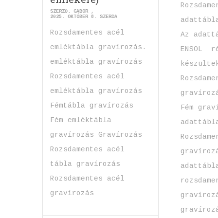
Rozsdame
SZERZŐ:
GABOR
2025. OKTÓBER 8. SZERDA
adattábl
Rozsdamentes acél
Az adatt
emléktábla gravírozás.
ENSOL r
emléktábla gravírozás
készülte
Rozsdamentes acél
Rozsdame
emléktábla gravírozás
gravíroz
Fémtábla gravírozás
Fém grav
Fém emléktábla
adattábl
gravírozás Gravírozás
Rozsdame
Rozsdamentes acél
gravíroz
tábla gravírozás
adattábl
Rozsdamentes acél
rozsdame
gravírozás
gravíroz
gravíroz