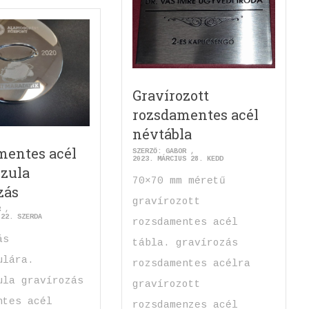
Gravírozott
rozsdamentes acél
névtábla
mentes acél
SZERZŐ:
GABOR
2023. MÁRCIUS 28. KEDD
zula
70×70 mm méretű
zás
gravírozott
R
 22. SZERDA
rozsdamentes acél
ás
tábla. gravírozás
ulára.
rozsdamentes acélra
ula gravírozás
gravírozott
ntes acél
rozsdamenzes acél