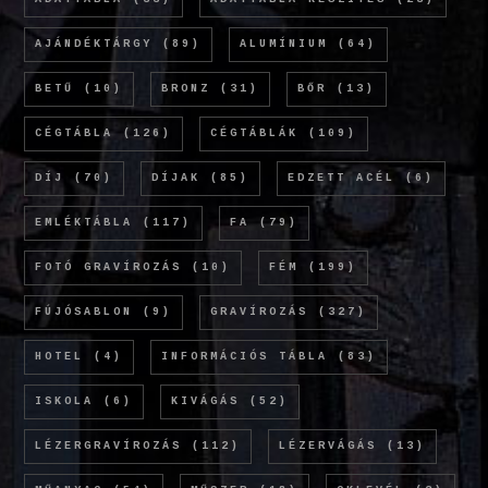
AJÁNDÉKTÁRGY
(89)
ALUMÍNIUM
(64)
BETŰ
(10)
BRONZ
(31)
BŐR
(13)
CÉGTÁBLA
(126)
CÉGTÁBLÁK
(109)
DÍJ
(70)
DÍJAK
(85)
EDZETT ACÉL
(6)
EMLÉKTÁBLA
(117)
FA
(79)
FOTÓ GRAVÍROZÁS
(10)
FÉM
(199)
FÚJÓSABLON
(9)
GRAVÍROZÁS
(327)
HOTEL
(4)
INFORMÁCIÓS TÁBLA
(83)
ISKOLA
(6)
KIVÁGÁS
(52)
LÉZERGRAVÍROZÁS
(112)
LÉZERVÁGÁS
(13)