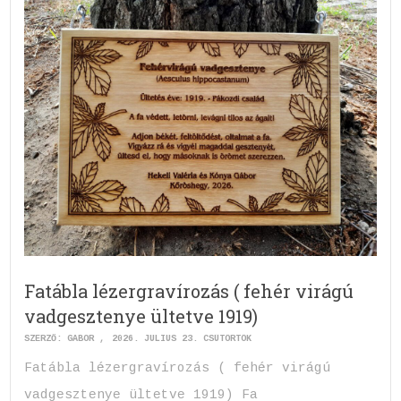
Fatábla lézergravírozás ( fehér virágú
vadgesztenye ültetve 1919)
SZERZŐ:
GABOR
2026. JÚLIUS 23. CSÜTÖRTÖK
Fatábla lézergravírozás ( fehér virágú
vadgesztenye ültetve 1919) Fa