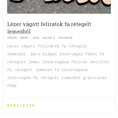
Lézer vágott feliratok fa rétegelt
lemezből
SZERZŐ:
GABOR
2026. JÚLIUS 9. CSÜTÖRTÖK
Lézer vágott feliratok fa rétegelt
lemezből. Betü kiágás lézervágás fából fa
rétegelt lemez lézervágása felirat készítés
fa rétegelt lemezbő fa lézervágása
lézervogás fa rétegelt lemezből gravírozás
fába
RÉSZLETEK