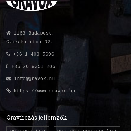
1163 Budapest,
Cziráki utca 32.
+36 1 403 5696
+36 20 9351 285
info@gravox.hu
https://www.gravox.hu
Gravírozás jellemzők
ADATTÁBLA
(33)
ADATTÁBLA KÉSZÍTÉS
(23)