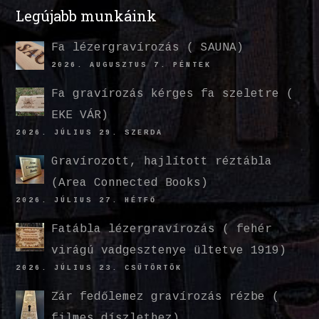
Legújabb munkáink
Fa lézergravírozás ( SAUNA)
2026. AUGUSZTUS 7. PÉNTEK
Fa gravírozás kérges fa szeletre (
EKE VÁR)
2026. JÚLIUS 29. SZERDA
Gravírozott, hajlított réztábla
(Area Connected Books)
2026. JÚLIUS 27. HÉTFŐ
Fatábla lézergravírozás ( fehér
virágú vadgesztenye ültetve 1919)
2026. JÚLIUS 23. CSÜTÖRTÖK
Zár fedőlemez gravírozás rézbe (
filmes díszlethez)