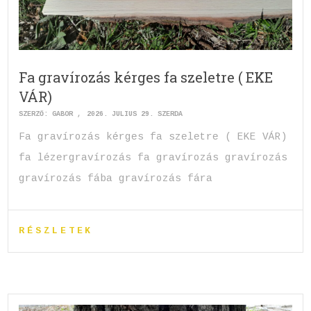
Fa gravírozás kérges fa szeletre ( EKE
VÁR)
SZERZŐ:
GABOR
2026. JÚLIUS 29. SZERDA
Fa gravírozás kérges fa szeletre ( EKE VÁR)
fa lézergravírozás fa gravírozás gravírozás
gravírozás fába gravírozás fára
RÉSZLETEK