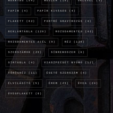
MŰANYAG
(54)
MŰSZER
(18)
OKLEVÉL
(3)
PAPÍR
(4)
PAPÍR KIVÁGÁS
(4)
PLAKETT
(82)
PORTRÉ GRAVÍROZÁS
(4)
REKLÁMTÁBLA
(120)
ROZSDAMENTES
(42)
ROZSDAMENTES ACÉL
(9)
RÉZ
(129)
SZERSZÁMOK
(29)
SÍNRENDSZER
(6)
SÍRTÁBLA
(4)
VIASZPECSÉT NYOMÓ
(12)
VÖRÖSRÉZ
(11)
ÉGETŐ SZERSZÁM
(4)
ÉLVILÁGÍTÓ
(5)
ÉREM
(29)
ÜVEG
(24)
ÜVEGPLAKETT
(8)