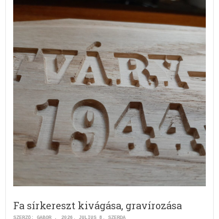
Fa sírkereszt kivágása, gravírozása
SZERZŐ:
GABOR
2026. JÚLIUS 8. SZERDA