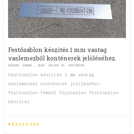
Festősablon készítés 1 mm vastag
vaslemezből konténerek jelöléséhez.
SZERZŐ:
GABOR
2026. JÚLIUS 16. CSÜTÖRTÖK
Festősablon készítés 1 mm vastag
vaslemezből konténerek jelöléséhez.
festősablon fémből fújósablon festősablon
készítés
RÉSZLETEK