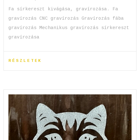
Fa sírkereszt kivágása, gravírozása. Fa
gravírozás CNC gravírozás Gravírozás fába
gravírozás Mechanikus gravírozás sírkereszt
gravírozása
RÉSZLETEK