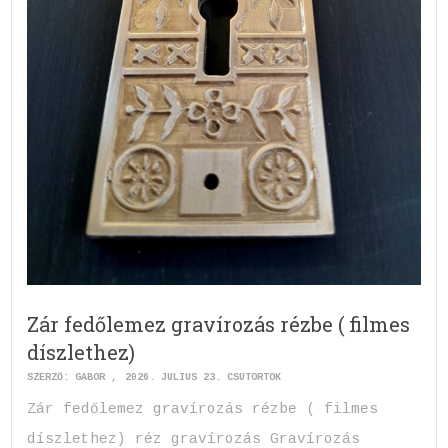
Zár fedőlemez gravírozás rézbe ( filmes
díszlethez)
SZERZŐ:
GABOR
2026. JÚLIUS 23. CSÜTÖRTÖK
Zár fedőlemez gravírozás rézbe ( filmes
díszlethez) réz gravírozás Gravírozás