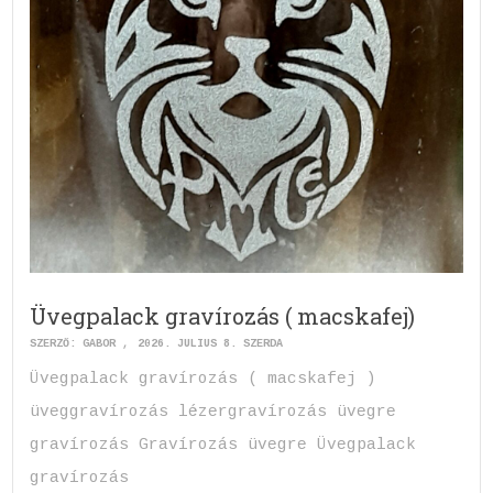
Üvegpalack gravírozás ( macskafej)
SZERZŐ:
GABOR
2026. JÚLIUS 8. SZERDA
Üvegpalack gravírozás ( macskafej )
üveggravírozás lézergravírozás üvegre
gravírozás Gravírozás üvegre Üvegpalack
gravírozás