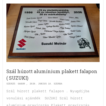
Szál húzott alumínium plakett falapon
( SUZUKI)
SZERZŐ:
GABOR
2026. JÚNIUS 10. SZERDA
Szál húzott plakett falapon . Nyugdíjba
vonulási ajándék SUZUKI Szál húzott
alumínium gravírozás Plakett gravírozás