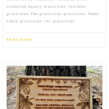
Connected Books) Gravírozás réztábla
gravírozás fém gravírozás gravírozás fémbe
tábla gravírozás réz gravírozás
RÉSZLETEK