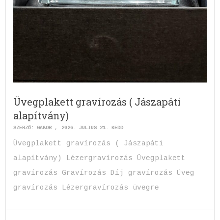
Üvegplakett gravírozás ( Jászapáti
alapítvány)
SZERZŐ:
GABOR
2026. JÚLIUS 21. KEDD
Üvegplakett gravírozás ( Jászapáti
alapítvány) Lézergravírozás Üvegplakett
gravírozás Gravírozás Díj gravírozás Üveg
gravírozás Lézergravírozás üvegre