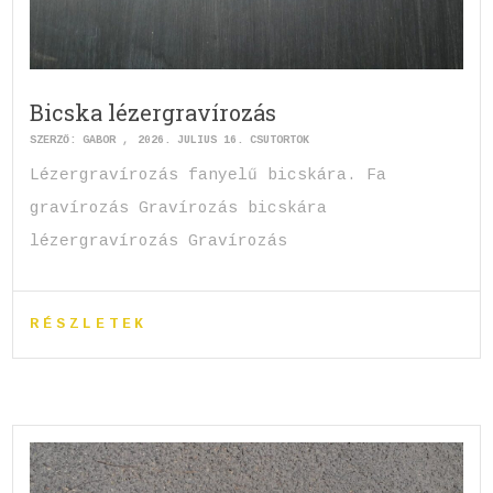
Bicska lézergravírozás
SZERZŐ:
GABOR
2026. JÚLIUS 16. CSÜTÖRTÖK
Lézergravírozás fanyelű bicskára. Fa
gravírozás Gravírozás bicskára
lézergravírozás Gravírozás
RÉSZLETEK