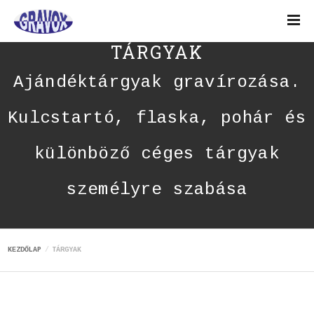
TÁRGYAK
Ajándéktárgyak gravírozása.
Kulcstartó, flaska, pohár és
különböző céges tárgyak
személyre szabása
KEZDŐLAP
TÁRGYAK