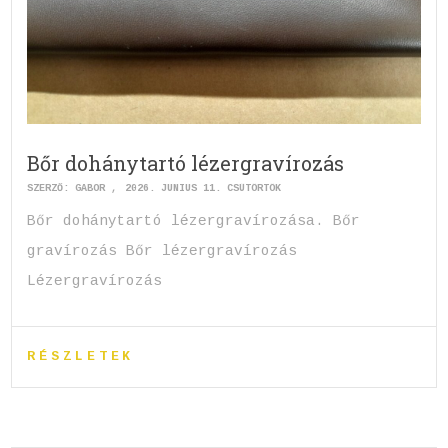
Bőr dohánytartó lézergravírozás
SZERZŐ:
GABOR
2026. JÚNIUS 11. CSÜTÖRTÖK
Bőr dohánytartó lézergravírozása. Bőr
gravírozás Bőr lézergravírozás
Lézergravírozás
RÉSZLETEK