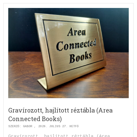
Gravírozott, hajlított réztábla (Area
Connected Books)
SZERZŐ:
GABOR
2026. JÚLIUS 27. HÉTFŐ
Gravírozott, hajlított réztábla (Area