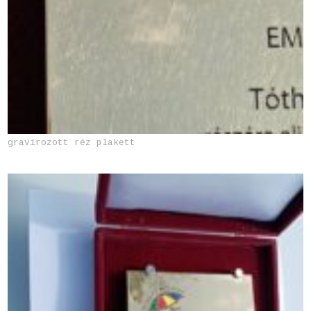
gravírozott réz plakett