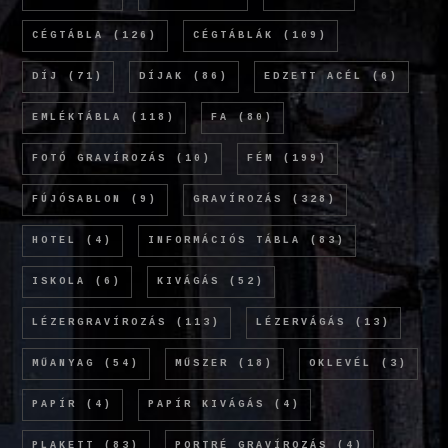
CÉGTÁBLA
(126)
CÉGTÁBLÁK
(109)
DÍJ
(71)
DÍJAK
(86)
EDZETT ACÉL
(6)
EMLÉKTÁBLA
(118)
FA
(80)
FOTÓ GRAVÍROZÁS
(10)
FÉM
(199)
FÚJÓSABLON
(9)
GRAVÍROZÁS
(328)
HOTEL
(4)
INFORMÁCIÓS TÁBLA
(83)
ISKOLA
(6)
KIVÁGÁS
(52)
LÉZERGRAVÍROZÁS
(113)
LÉZERVÁGÁS
(13)
MŰANYAG
(54)
MŰSZER
(18)
OKLEVÉL
(3)
PAPÍR
(4)
PAPÍR KIVÁGÁS
(4)
PLAKETT
(83)
PORTRÉ GRAVÍROZÁS
(4)