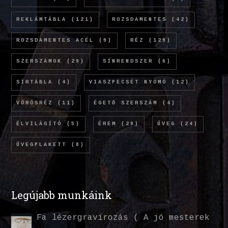
REKLÁMTÁBLA
(121)
ROZSDAMENTES
(42)
ROZSDAMENTES ACÉL
(9)
RÉZ
(129)
SZERSZÁMOK
(29)
SÍNRENDSZER
(6)
SÍRTÁBLA
(4)
VIASZPECSÉT NYOMÓ
(12)
VÖRÖSRÉZ
(11)
ÉGETŐ SZERSZÁM
(4)
ÉLVILÁGÍTÓ
(5)
ÉREM
(29)
ÜVEG
(24)
ÜVEGPLAKETT
(8)
Legújabb munkáink
Fa lézergravírozás ( A jó mesterek