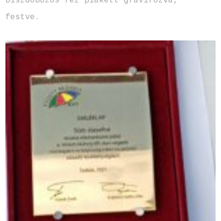
Díszdobozos réz plakett gravírozva,
festve.