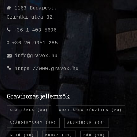
1163 Budapest,
Cziráki utca 32.
+36 1 403 5696
+36 20 9351 285
info@gravox.hu
https://www.gravox.hu
Gravírozás jellemzők
ADATTÁBLA
(33)
ADATTÁBLA KÉSZÍTÉS
(23)
AJÁNDÉKTÁRGY
(89)
ALUMÍNIUM
(64)
BETŰ
(10)
BRONZ
(31)
BŐR
(13)