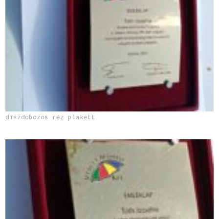
díszdobozos réz plakett