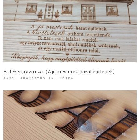
Fa lézergravírozás ( A jó mesterek házat építenek)
2026. AUGUSZTUS 10. HÉTFŐ