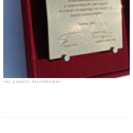
réz plakett díszdobozban