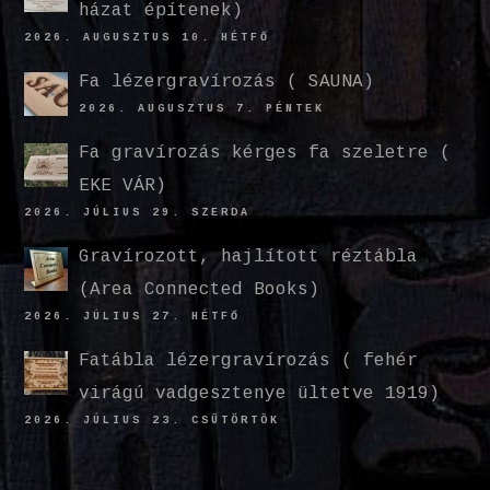
házat építenek)
2026. AUGUSZTUS 10. HÉTFŐ
Fa lézergravírozás ( SAUNA)
2026. AUGUSZTUS 7. PÉNTEK
Fa gravírozás kérges fa szeletre (
EKE VÁR)
2026. JÚLIUS 29. SZERDA
Gravírozott, hajlított réztábla
(Area Connected Books)
2026. JÚLIUS 27. HÉTFŐ
Fatábla lézergravírozás ( fehér
virágú vadgesztenye ültetve 1919)
2026. JÚLIUS 23. CSÜTÖRTÖK