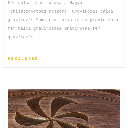
Fém tálca gravírozása a Magyar
Teniszszövetség részére. Gravírozás tálca
gravírozás Fém gravírozás tálca gravírozása
fém tálca gravírozása Gravírozás fém
gravírozás
RÉSZLETEK