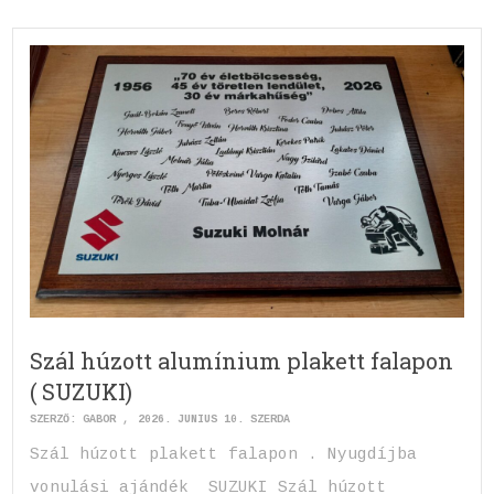
Szál húzott alumínium plakett falapon
( SUZUKI)
SZERZŐ:
GABOR
2026. JÚNIUS 10. SZERDA
Szál húzott plakett falapon . Nyugdíjba
vonulási ajándék SUZUKI Szál húzott