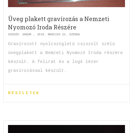
Üveg plakett gravírozás a Nemzeti
Nyomozó Iroda Részére
SZERZŐ:
GABOR
2018. MÁRCIUS 21. SZERDA
Gravírozott nyolcszögletű csiszolt szélű
üvegplakett a Nemzeti Nyomozó Iroda részére
készült. A felirat és a logó lézer
gravírozással készült.
RÉSZLETEK