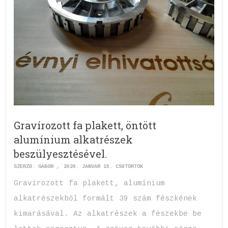
Gravírozott fa plakett, öntött
alumínium alkatrészek
beszülyesztésével.
SZERZŐ:
GABOR
2026. JANUÁR 15. CSÜTÖRTÖK
Gravírozott fa plakett, alumínium
alkatrészekből formált 39 szám fészkének
kimarásával. Az alkatrészek a fészekbe be