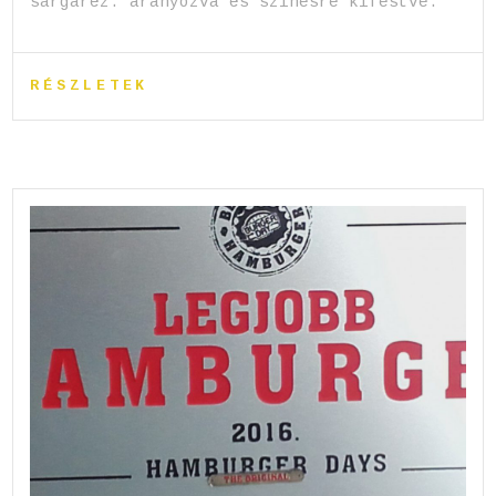
sárgaréz. aranyozva és színesre kifestve.
RÉSZLETEK