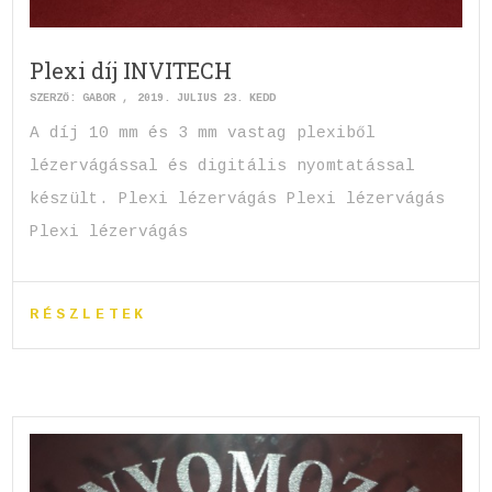
Plexi díj INVITECH
SZERZŐ:
GABOR
2019. JÚLIUS 23. KEDD
A díj 10 mm és 3 mm vastag plexiből
lézervágással és digitális nyomtatással
készült. Plexi lézervágás Plexi lézervágás
Plexi lézervágás
RÉSZLETEK