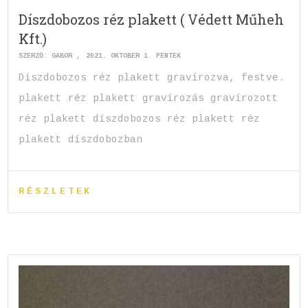
Díszdobozos réz plakett ( Védett Műheh
Kft.)
SZERZŐ:
GABOR
2021. OKTÓBER 1. PÉNTEK
Díszdobozos réz plakett gravírozva, festve.
plakett réz plakett gravírozás gravírozott
réz plakett díszdobozos réz plakett réz
plakett díszdobozban
RÉSZLETEK