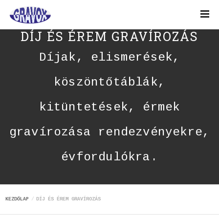
DÍJ ÉS ÉREM GRAVÍROZÁS
Díjak, elismerések,
köszöntőtáblák,
kitüntetések, érmek
gravírozása rendezvényekre,
évfordulókra.
KEZDŐLAP
DÍJ ÉS ÉREM GRAVÍROZÁS