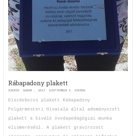
Rábapadony plakett
SZERZŐ:
GABOR
2017. SZEPTEMBER 6. SZERDA
Díszdobozos plakett Rábapadony
Polgármesteri Hivatala által adományozott
plakett a kiváló óvodapedagógiai munka
elismeréséül. A plakett gravírozott