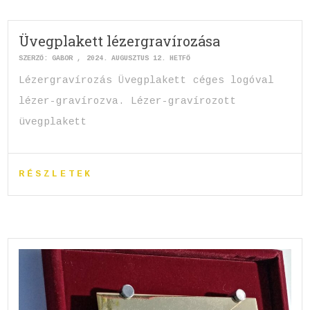
Üvegplakett lézergravírozása
SZERZŐ:
GABOR
2024. AUGUSZTUS 12. HÉTFŐ
Lézergravírozás Üvegplakett céges logóval
lézer-gravírozva. Lézer-gravírozott
üvegplakett
RÉSZLETEK