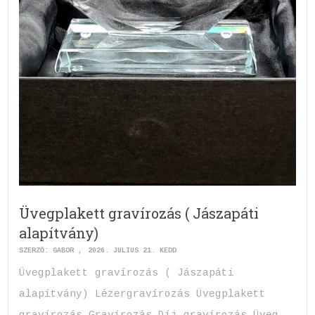
Üvegplakett gravírozás ( Jászapáti
alapítvány)
SZERZŐ:
GABOR
2026. JÚLIUS 21. KEDD
Üvegplakett gravírozás ( Jászapáti
alapítvány) Lézergravírozás Üvegplakett