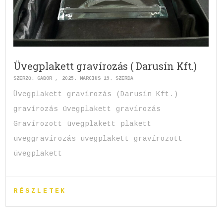
Üvegplakett gravírozás ( Darusín Kft.)
SZERZŐ:
GABOR
2025. MÁRCIUS 19. SZERDA
Üvegplakett gravírozás (Darusín Kft.)
gravírozás üvegplakett gravírozás
Gravírozott üvegplakett plakett
üveggravírozás üvegplakett gravírozott
üvegplakett
RÉSZLETEK