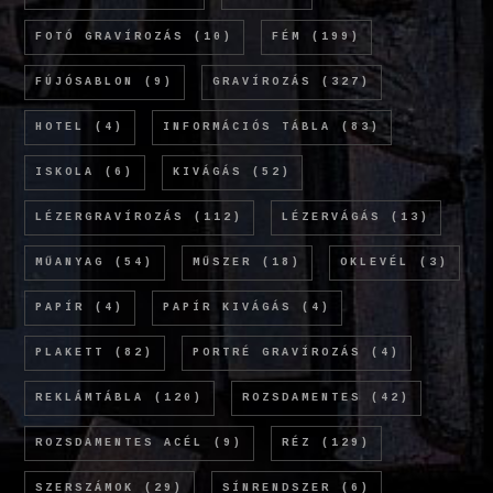
FOTÓ GRAVÍROZÁS
(10)
FÉM
(199)
FÚJÓSABLON
(9)
GRAVÍROZÁS
(327)
HOTEL
(4)
INFORMÁCIÓS TÁBLA
(83)
ISKOLA
(6)
KIVÁGÁS
(52)
LÉZERGRAVÍROZÁS
(112)
LÉZERVÁGÁS
(13)
MŰANYAG
(54)
MŰSZER
(18)
OKLEVÉL
(3)
PAPÍR
(4)
PAPÍR KIVÁGÁS
(4)
PLAKETT
(82)
PORTRÉ GRAVÍROZÁS
(4)
REKLÁMTÁBLA
(120)
ROZSDAMENTES
(42)
ROZSDAMENTES ACÉL
(9)
RÉZ
(129)
SZERSZÁMOK
(29)
SÍNRENDSZER
(6)