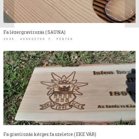
Fa lézergravírozás ( SAUNA)
2026. AUGUSZTUS 7. PÉNTEK
Fa gravírozás kérges fa szeletre ( EKE VÁR)