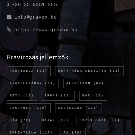
+36 20 9351 285
info@gravox.hu
https://www.gravox.hu
Gravírozás jellemzők
ADATTÁBLA
(33)
ADATTÁBLA KÉSZÍTÉS
(23)
AJÁNDÉKTÁRGY
(89)
ALUMÍNIUM
(64)
BETŰ
(10)
BRONZ
(31)
BŐR
(13)
CÉGTÁBLA
(126)
CÉGTÁBLÁK
(109)
DÍJ
(70)
DÍJAK
(85)
EDZETT ACÉL
(6)
EMLÉKTÁBLA
(117)
FA
(79)