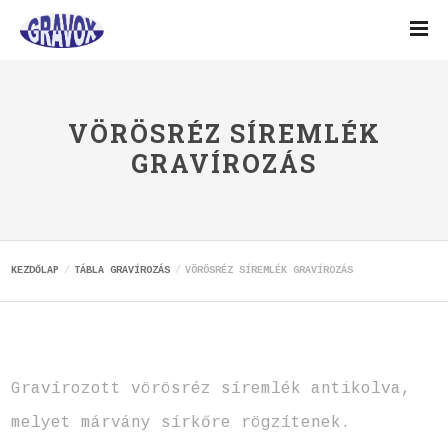
VÖRÖSRÉZ SÍREMLÉK
GRAVÍROZÁS
KEZDŐLAP
TÁBLA GRAVÍROZÁS
VÖRÖSRÉZ SÍREMLÉK GRAVÍROZÁS
Gravírozott vörösréz síremlék antikolva,
melyet márvány sírkőre rögzítenek.