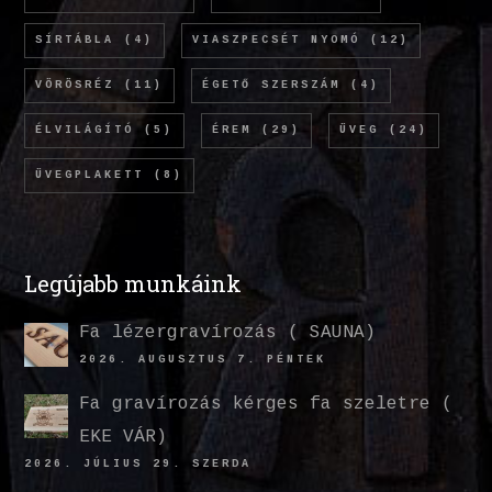
SÍRTÁBLA
(4)
VIASZPECSÉT NYOMÓ
(12)
VÖRÖSRÉZ
(11)
ÉGETŐ SZERSZÁM
(4)
ÉLVILÁGÍTÓ
(5)
ÉREM
(29)
ÜVEG
(24)
ÜVEGPLAKETT
(8)
Legújabb munkáink
Fa lézergravírozás ( SAUNA)
2026. AUGUSZTUS 7. PÉNTEK
Fa gravírozás kérges fa szeletre (
EKE VÁR)
2026. JÚLIUS 29. SZERDA