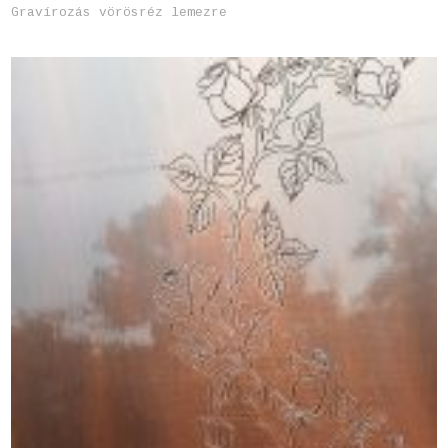
Gravírozás vörösréz lemezre