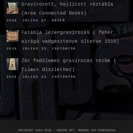
Gravírozott, hajlított réztábla
(Area Connected Books)
2026. JÚLIUS 27. HÉTFŐ
Fatábla lézergravírozás ( fehér
virágú vadgesztenye ültetve 1919)
2026. JÚLIUS 23. CSÜTÖRTÖK
Zár fedőlemez gravírozás rézbe (
filmes díszlethez)
2026. JÚLIUS 23. CSÜTÖRTÖK
COPYRIGHT 1994-2026 - GRAVOX KFT. MINDEN JOG FENNTARTVA