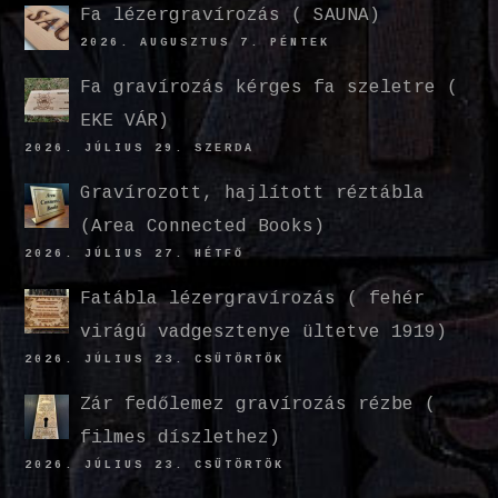
Fa lézergravírozás ( SAUNA)
2026. AUGUSZTUS 7. PÉNTEK
Fa gravírozás kérges fa szeletre (
EKE VÁR)
2026. JÚLIUS 29. SZERDA
Gravírozott, hajlított réztábla
(Area Connected Books)
2026. JÚLIUS 27. HÉTFŐ
Fatábla lézergravírozás ( fehér
virágú vadgesztenye ültetve 1919)
2026. JÚLIUS 23. CSÜTÖRTÖK
Zár fedőlemez gravírozás rézbe (
filmes díszlethez)
2026. JÚLIUS 23. CSÜTÖRTÖK