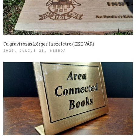
Fa gravírozás kérges fa szeletre ( EKE VÁR)
2026. JÚLIUS 29. SZERDA