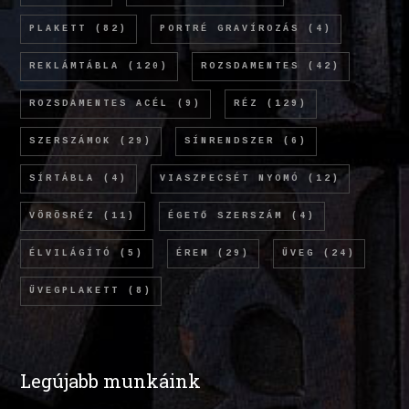
PLAKETT
(82)
PORTRÉ GRAVÍROZÁS
(4)
REKLÁMTÁBLA
(120)
ROZSDAMENTES
(42)
ROZSDAMENTES ACÉL
(9)
RÉZ
(129)
SZERSZÁMOK
(29)
SÍNRENDSZER
(6)
SÍRTÁBLA
(4)
VIASZPECSÉT NYOMÓ
(12)
VÖRÖSRÉZ
(11)
ÉGETŐ SZERSZÁM
(4)
ÉLVILÁGÍTÓ
(5)
ÉREM
(29)
ÜVEG
(24)
ÜVEGPLAKETT
(8)
Legújabb munkáink