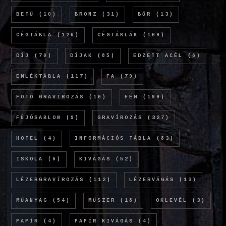
BETŰ
(10)
BRONZ
(31)
BŐR
(13)
CÉGTÁBLA
(126)
CÉGTÁBLÁK
(109)
DÍJ
(70)
DÍJAK
(85)
EDZETT ACÉL
(6)
EMLÉKTÁBLA
(117)
FA
(79)
FOTÓ GRAVÍROZÁS
(10)
FÉM
(199)
FÚJÓSABLON
(9)
GRAVÍROZÁS
(327)
HOTEL
(4)
INFORMÁCIÓS TÁBLA
(83)
ISKOLA
(6)
KIVÁGÁS
(52)
LÉZERGRAVÍROZÁS
(112)
LÉZERVÁGÁS
(13)
MŰANYAG
(54)
MŰSZER
(18)
OKLEVÉL
(3)
PAPÍR
(4)
PAPÍR KIVÁGÁS
(4)