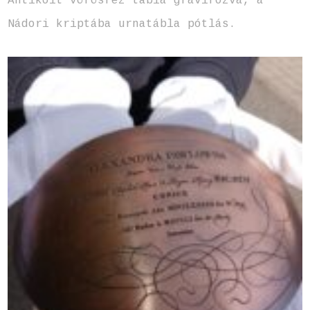
Antikolt vörösréz tábla gravírozva, a
Nádori kriptába urnatábla pótlás.