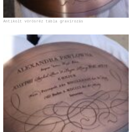
Antikolt vörösréz tábla gravírozás