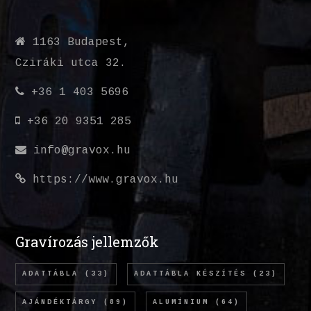
1163 Budapest,
Cziráki utca 32.
+36 1 403 5696
+36 20 9351 285
info@gravox.hu
https://www.gravox.hu
Gravírozás jellemzők
ADATTÁBLA
(33)
ADATTÁBLA KÉSZÍTÉS
(23)
AJÁNDÉKTÁRGY
(89)
ALUMÍNIUM
(64)