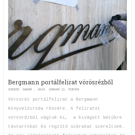
Bergmann portálfelirat vörösrézből
SZERZŐ:
GABOR
2019. JANUÁR 11. PÉNTEK
Vörösréz portálfelirat a Bergmann
Könyvelőiroda részére. A feliratot
vörösrézből vágtuk ki, a kivágott betűkre
távtartókat és rögzítő szárakat szereltünk.