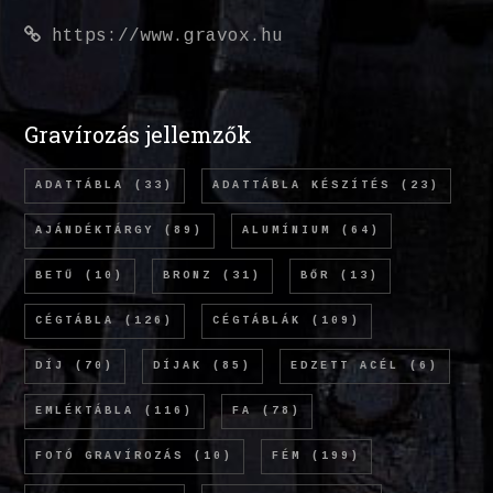
https://www.gravox.hu
Gravírozás jellemzők
ADATTÁBLA
(33)
ADATTÁBLA KÉSZÍTÉS
(23)
AJÁNDÉKTÁRGY
(89)
ALUMÍNIUM
(64)
BETŰ
(10)
BRONZ
(31)
BŐR
(13)
CÉGTÁBLA
(126)
CÉGTÁBLÁK
(109)
DÍJ
(70)
DÍJAK
(85)
EDZETT ACÉL
(6)
EMLÉKTÁBLA
(116)
FA
(78)
FOTÓ GRAVÍROZÁS
(10)
FÉM
(199)