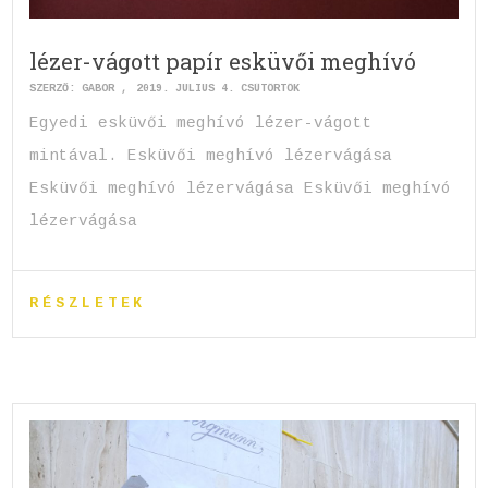
lézer-vágott papír esküvői meghívó
SZERZŐ:
GABOR
2019. JÚLIUS 4. CSÜTÖRTÖK
Egyedi esküvői meghívó lézer-vágott
mintával. Esküvői meghívó lézervágása
Esküvői meghívó lézervágása Esküvői meghívó
lézervágása
RÉSZLETEK