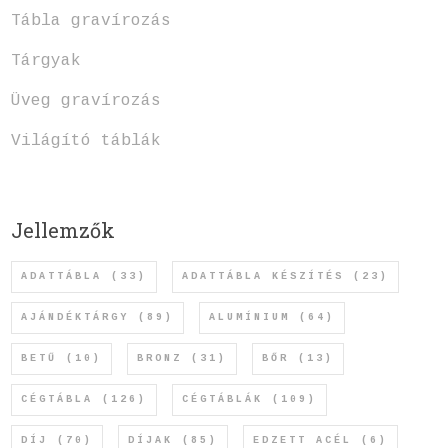
Tábla gravírozás
Tárgyak
Üveg gravírozás
Világító táblák
Jellemzők
ADATTÁBLA
(33)
ADATTÁBLA KÉSZÍTÉS
(23)
AJÁNDÉKTÁRGY
(89)
ALUMÍNIUM
(64)
BETŰ
(10)
BRONZ
(31)
BŐR
(13)
CÉGTÁBLA
(126)
CÉGTÁBLÁK
(109)
DÍJ
(70)
DÍJAK
(85)
EDZETT ACÉL
(6)