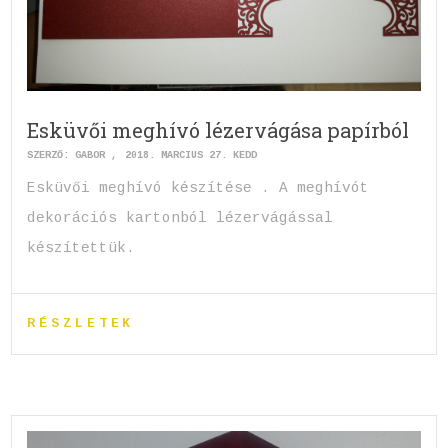
Esküvői meghívó lézervágása papírból
SZERZŐ:
GABOR
2018. MÁRCIUS 27. KEDD
Esküvői meghívó készítése . A meghívót
dekorációs kartonból lézervágással
készítettük.
RÉSZLETEK