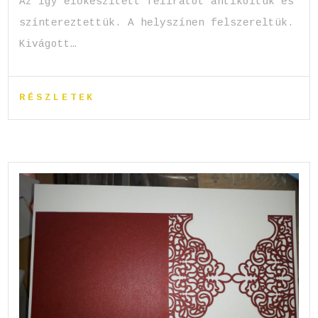
Az így előkészített feliratot antikoltuk és
színtereztettük. A helyszínen felszereltük.
Kivágott…
RÉSZLETEK