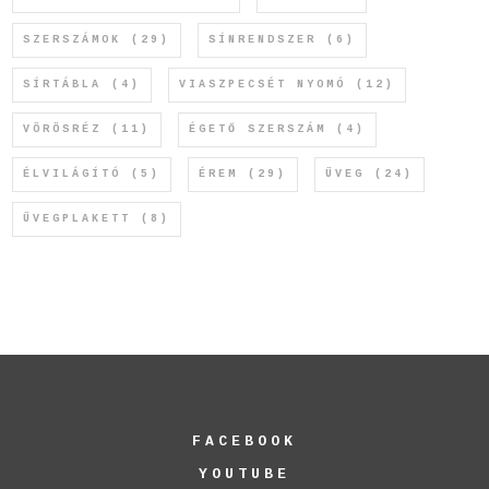
SZERSZÁMOK
(29)
SÍNRENDSZER
(6)
SÍRTÁBLA
(4)
VIASZPECSÉT NYOMÓ
(12)
VÖRÖSRÉZ
(11)
ÉGETŐ SZERSZÁM
(4)
ÉLVILÁGÍTÓ
(5)
ÉREM
(29)
ÜVEG
(24)
ÜVEGPLAKETT
(8)
FACEBOOK
YOUTUBE