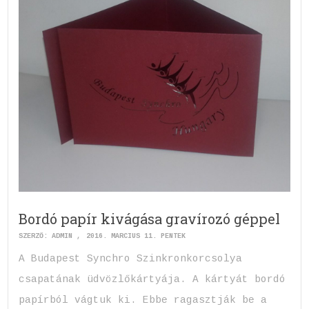
Bordó papír kivágása gravírozó géppel
SZERZŐ:
ADMIN
2016. MÁRCIUS 11. PÉNTEK
A Budapest Synchro Szinkronkorcsolya
csapatának üdvözlőkártyája. A kártyát bordó
papírból vágtuk ki. Ebbe ragasztják be a