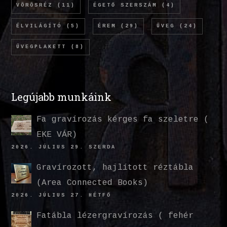
VÖRÖSRÉZ
(11)
ÉGETŐ SZERSZÁM
(4)
ÉLVILÁGÍTÓ
(5)
ÉREM
(29)
ÜVEG
(24)
ÜVEGPLAKETT
(8)
Legújabb munkáink
Fa gravírozás kérges fa szeletre (
EKE VÁR)
2026. JÚLIUS 29. SZERDA
Gravírozott, hajlított réztábla
(Area Connected Books)
2026. JÚLIUS 27. HÉTFŐ
Fatábla lézergravírozás ( fehér