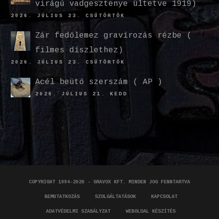
virágú vadgesztenye ültetve 1919)
2026. JÚLIUS 23. CSÜTÖRTÖK
Zár fedőlemez gravírozás rézbe (
filmes díszlethez)
2026. JÚLIUS 23. CSÜTÖRTÖK
Acél beütő szerszám ( AP )
2026. JÚLIUS 21. KEDD
COPYRIGHT 1994-2026 - GRAVOX KFT. MINDEN JOG FENNTARTVA
BEMUTATKOZÁS
SZOLGÁLTATÁSOK
KAPCSOLAT
ADATVÉDELMI SZABÁLYZAT
WEBOLDAL KÉSZÍTÉS