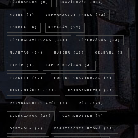
FÚJÓSABLON
(9)
GRAVÍROZÁS
(326)
HOTEL
(4)
INFORMÁCIÓS TÁBLA
(82)
ISKOLA
(6)
KIVÁGÁS
(52)
LÉZERGRAVÍROZÁS
(111)
LÉZERVÁGÁS
(13)
MŰANYAG
(54)
MŰSZER
(18)
OKLEVÉL
(3)
PAPÍR
(4)
PAPÍR KIVÁGÁS
(4)
PLAKETT
(82)
PORTRÉ GRAVÍROZÁS
(4)
REKLÁMTÁBLA
(119)
ROZSDAMENTES
(42)
ROZSDAMENTES ACÉL
(9)
RÉZ
(129)
SZERSZÁMOK
(29)
SÍNRENDSZER
(6)
SÍRTÁBLA
(4)
VIASZPECSÉT NYOMÓ
(12)