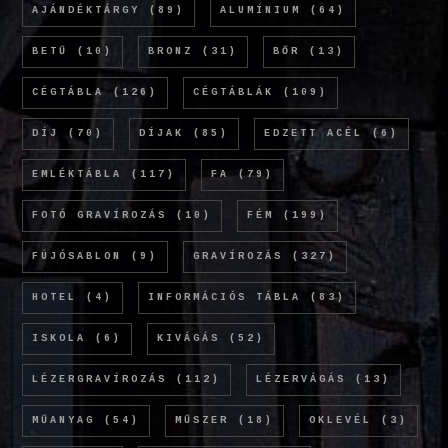
AJÁNDÉKTÁRGY
(89)
ALUMÍNIUM
(64)
BETŰ
(10)
BRONZ
(31)
BŐR
(13)
CÉGTÁBLA
(126)
CÉGTÁBLÁK
(109)
DÍJ
(70)
DÍJAK
(85)
EDZETT ACÉL
(6)
EMLÉKTÁBLA
(117)
FA
(79)
FOTÓ GRAVÍROZÁS
(10)
FÉM
(199)
FÚJÓSABLON
(9)
GRAVÍROZÁS
(327)
HOTEL
(4)
INFORMÁCIÓS TÁBLA
(83)
ISKOLA
(6)
KIVÁGÁS
(52)
LÉZERGRAVÍROZÁS
(112)
LÉZERVÁGÁS
(13)
MŰANYAG
(54)
MŰSZER
(18)
OKLEVÉL
(3)