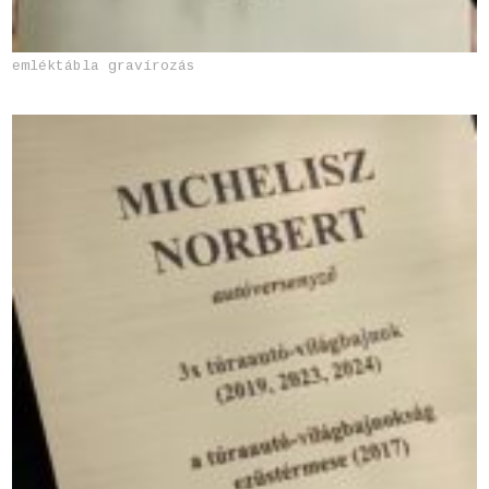
emléktábla gravírozás