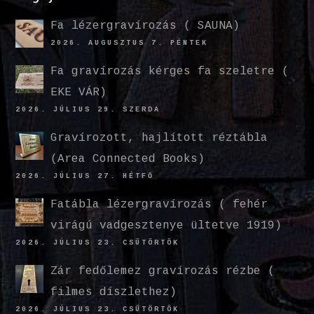
Fa lézergravírozás ( SAUNA)
2026. AUGUSZTUS 7. PÉNTEK
Fa gravírozás kérges fa szeletre (
EKE VÁR)
2026. JÚLIUS 29. SZERDA
Gravírozott, hajlított réztábla
(Area Connected Books)
2026. JÚLIUS 27. HÉTFŐ
Fatábla lézergravírozás ( fehér
virágú vadgesztenye ültetve 1919)
2026. JÚLIUS 23. CSÜTÖRTÖK
Zár fedőlemez gravírozás rézbe (
filmes díszlethez)
2026. JÚLIUS 23. CSÜTÖRTÖK