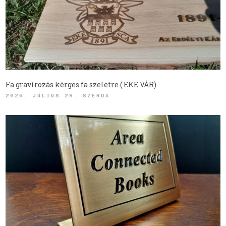
Fa gravírozás kérges fa szeletre ( EKE VÁR)
2026. JÚLIUS 29. SZERDA