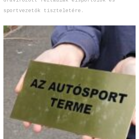
Gravírozott réztáblák élsportolók és
sportvezetők tiszteletére.