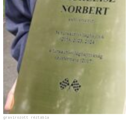
gravírozott réztábla