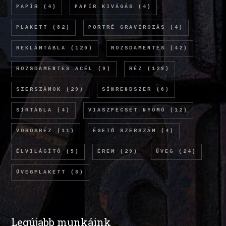
PAPÍR
(4)
PAPÍR KIVÁGÁS
(4)
PLAKETT
(82)
PORTRÉ GRAVÍROZÁS
(4)
REKLÁMTÁBLA
(120)
ROZSDAMENTES
(42)
ROZSDAMENTES ACÉL
(9)
RÉZ
(129)
SZERSZÁMOK
(29)
SÍNRENDSZER
(6)
SÍRTÁBLA
(4)
VIASZPECSÉT NYOMÓ
(12)
VÖRÖSRÉZ
(11)
ÉGETŐ SZERSZÁM
(4)
ÉLVILÁGÍTÓ
(5)
ÉREM
(29)
ÜVEG
(24)
ÜVEGPLAKETT
(8)
Legújabb munkáink