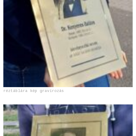
réztáblára kép gravírozás