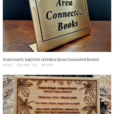
Gravírozott, hajlított réztábla (Area Connected Books)
2026. JÚLIUS 27. HÉTFŐ