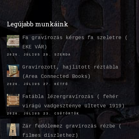
Legújabb munkáink
Fa gravírozás kérges fa szeletre (
EKE VÁR)
2026. JÚLIUS 29. SZERDA
Gravírozott, hajlított réztábla
(Area Connected Books)
2026. JÚLIUS 27. HÉTFŐ
Fatábla lézergravírozás ( fehér
virágú vadgesztenye ültetve 1919)
2026. JÚLIUS 23. CSÜTÖRTÖK
Zár fedőlemez gravírozás rézbe (
filmes díszlethez)