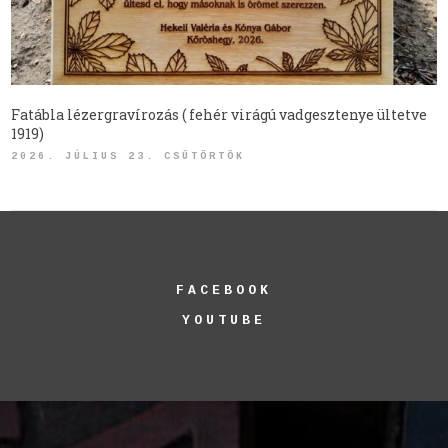
Fatábla lézergravírozás ( fehér virágú vadgesztenye ültetve
1919)
2026. JÚLIUS 23. CSÜTÖRTÖK
FACEBOOK
YOUTUBE