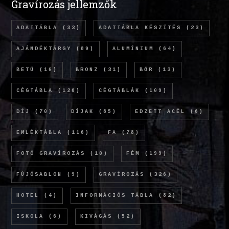
Gravírozás jellemzők
ADATTÁBLA
(33)
ADATTÁBLA KÉSZÍTÉS
(23)
AJÁNDÉKTÁRGY
(89)
ALUMÍNIUM
(64)
BETŰ
(10)
BRONZ
(31)
BŐR
(13)
CÉGTÁBLA
(126)
CÉGTÁBLÁK
(109)
DÍJ
(70)
DÍJAK
(85)
EDZETT ACÉL
(6)
EMLÉKTÁBLA
(116)
FA
(78)
FOTÓ GRAVÍROZÁS
(10)
FÉM
(199)
FÚJÓSABLON
(9)
GRAVÍROZÁS
(326)
HOTEL
(4)
INFORMÁCIÓS TÁBLA
(82)
ISKOLA
(6)
KIVÁGÁS
(52)