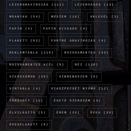
LÉZERGRAVÍROZÁS
(111)
LÉZERVÁGÁS
(13)
MŰANYAG
(54)
MŰSZER
(18)
OKLEVÉL
(3)
PAPÍR
(4)
PAPÍR KIVÁGÁS
(4)
PLAKETT
(82)
PORTRÉ GRAVÍROZÁS
(4)
REKLÁMTÁBLA
(119)
ROZSDAMENTES
(42)
ROZSDAMENTES ACÉL
(9)
RÉZ
(129)
SZERSZÁMOK
(29)
SÍNRENDSZER
(6)
SÍRTÁBLA
(4)
VIASZPECSÉT NYOMÓ
(12)
VÖRÖSRÉZ
(11)
ÉGETŐ SZERSZÁM
(4)
ÉLVILÁGÍTÓ
(5)
ÉREM
(29)
ÜVEG
(24)
ÜVEGPLAKETT
(8)