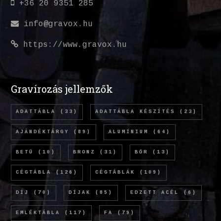
+36 20 9351 285
info@gravox.hu
https://www.gravox.hu
Gravírozás jellemzők
ADATTÁBLA
(33)
ADATTÁBLA KÉSZÍTÉS
(23)
AJÁNDÉKTÁRGY
(89)
ALUMÍNIUM
(64)
BETŰ
(10)
BRONZ
(31)
BŐR
(13)
CÉGTÁBLA
(126)
CÉGTÁBLÁK
(109)
DÍJ
(70)
DÍJAK
(85)
EDZETT ACÉL
(6)
EMLÉKTÁBLA
(117)
FA
(79)