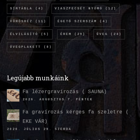
SÍRTÁBLA
(4)
VIASZPECSÉT NYOMÓ
(12)
VÖRÖSRÉZ
(11)
ÉGETŐ SZERSZÁM
(4)
ÉLVILÁGÍTÓ
(5)
ÉREM
(29)
ÜVEG
(24)
ÜVEGPLAKETT
(8)
Legújabb munkáink
Fa lézergravírozás ( SAUNA)
2026. AUGUSZTUS 7. PÉNTEK
Fa gravírozás kérges fa szeletre (
EKE VÁR)
2026. JÚLIUS 29. SZERDA