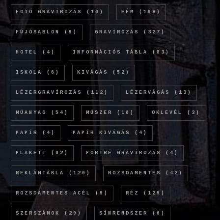
FOTÓ GRAVÍROZÁS
(10)
FÉM
(199)
FÚJÓSABLON
(9)
GRAVÍROZÁS
(327)
HOTEL
(4)
INFORMÁCIÓS TÁBLA
(83)
ISKOLA
(6)
KIVÁGÁS
(52)
LÉZERGRAVÍROZÁS
(112)
LÉZERVÁGÁS
(13)
MŰANYAG
(54)
MŰSZER
(18)
OKLEVÉL
(3)
PAPÍR
(4)
PAPÍR KIVÁGÁS
(4)
PLAKETT
(82)
PORTRÉ GRAVÍROZÁS
(4)
REKLÁMTÁBLA
(120)
ROZSDAMENTES
(42)
ROZSDAMENTES ACÉL
(9)
RÉZ
(129)
SZERSZÁMOK
(29)
SÍNRENDSZER
(6)