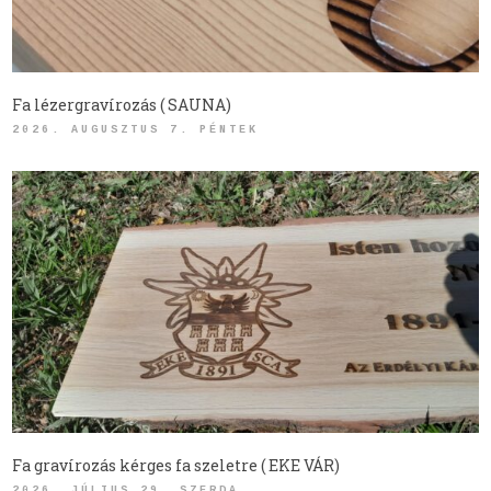
Fa lézergravírozás ( SAUNA)
2026. AUGUSZTUS 7. PÉNTEK
Fa gravírozás kérges fa szeletre ( EKE VÁR)
2026. JÚLIUS 29. SZERDA