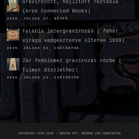
Gravírozott, hajlított réztábla
(Area Connected Books)
2026. JÚLIUS 27. HÉTFŐ
Fatábla lézergravírozás ( fehér
virágú vadgesztenye ültetve 1919)
2026. JÚLIUS 23. CSÜTÖRTÖK
Zár fedőlemez gravírozás rézbe (
filmes díszlethez)
2026. JÚLIUS 23. CSÜTÖRTÖK
COPYRIGHT 1994-2026 - GRAVOX KFT. MINDEN JOG FENNTARTVA