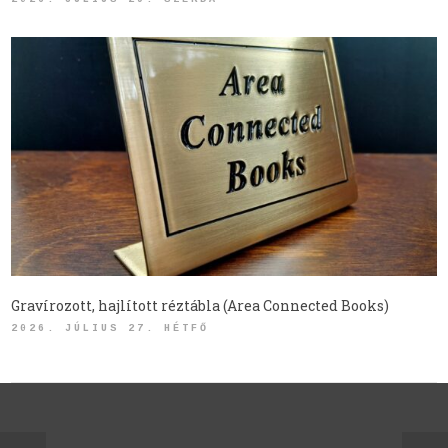
Gravírozott, hajlított réztábla (Area Connected Books)
2026. JÚLIUS 27. HÉTFŐ