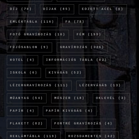
DÍJ
(70)
DÍJAK
(85)
EDZETT ACÉL
(6)
EMLÉKTÁBLA
(116)
FA
(78)
FOTÓ GRAVÍROZÁS
(10)
FÉM
(199)
FÚJÓSABLON
(9)
GRAVÍROZÁS
(326)
HOTEL
(4)
INFORMÁCIÓS TÁBLA
(82)
ISKOLA
(6)
KIVÁGÁS
(52)
LÉZERGRAVÍROZÁS
(111)
LÉZERVÁGÁS
(13)
MŰANYAG
(54)
MŰSZER
(18)
OKLEVÉL
(3)
PAPÍR
(4)
PAPÍR KIVÁGÁS
(4)
PLAKETT
(82)
PORTRÉ GRAVÍROZÁS
(4)
REKLÁMTÁBLA
(119)
ROZSDAMENTES
(42)