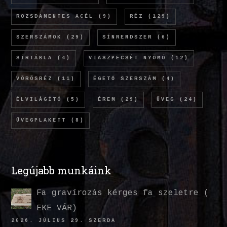
ROZSDAMENTES ACÉL
(9)
RÉZ
(129)
SZERSZÁMOK
(29)
SÍNRENDSZER
(6)
SÍRTÁBLA
(4)
VIASZPECSÉT NYOMÓ
(12)
VÖRÖSRÉZ
(11)
ÉGETŐ SZERSZÁM
(4)
ÉLVILÁGÍTÓ
(5)
ÉREM
(29)
ÜVEG
(24)
ÜVEGPLAKETT
(8)
Legújabb munkáink
Fa gravírozás kérges fa szeletre (
EKE VÁR)
2026. JÚLIUS 29. SZERDA