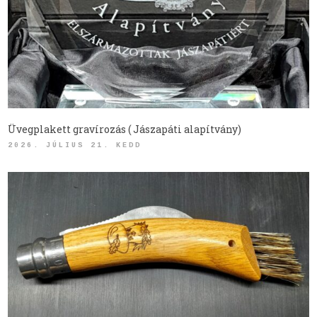
Üvegplakett gravírozás ( Jászapáti alapítvány)
2026. JÚLIUS 21. KEDD