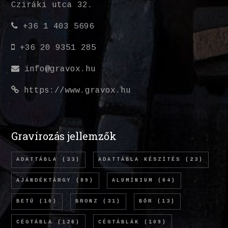
Cziráki utca 32.
+36 1 403 5696
+36 20 9351 285
info@gravox.hu
https://www.gravox.hu
Gravírozás jellemzők
ADATTÁBLA
(33)
ADATTÁBLA KÉSZÍTÉS
(23)
AJÁNDÉKTÁRGY
(89)
ALUMÍNIUM
(64)
BETŰ
(10)
BRONZ
(31)
BŐR
(13)
CÉGTÁBLA
(126)
CÉGTÁBLÁK
(109)