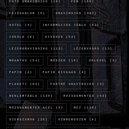
FOTÓ GRAVÍROZÁS
(10)
FÉM
(199)
FÚJÓSABLON
(9)
GRAVÍROZÁS
(327)
HOTEL
(4)
INFORMÁCIÓS TÁBLA
(83)
ISKOLA
(6)
KIVÁGÁS
(52)
LÉZERGRAVÍROZÁS
(112)
LÉZERVÁGÁS
(13)
MŰANYAG
(54)
MŰSZER
(18)
OKLEVÉL
(3)
PAPÍR
(4)
PAPÍR KIVÁGÁS
(4)
PLAKETT
(82)
PORTRÉ GRAVÍROZÁS
(4)
REKLÁMTÁBLA
(120)
ROZSDAMENTES
(42)
ROZSDAMENTES ACÉL
(9)
RÉZ
(129)
SZERSZÁMOK
(29)
SÍNRENDSZER
(6)