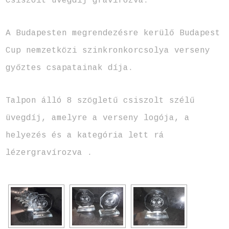
Csiszolt üvegdíj gravírozva.
A Budapesten megrendezésre kerülő Budapest
Cup nemzetközi szinkronkorcsolya verseny
győztes csapatainak díja.
Talpon álló 8 szögletű csiszolt szélű
üvegdíj, amelyre a verseny logója, a
helyezés és a kategória lett rá
lézergravírozva .