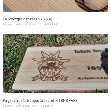
Fa lézergravírozás ( SAUNA)
2026. AUGUSZTUS 7. PÉNTEK
Fa gravírozás kérges fa szeletre ( EKE VÁR)
2026. JÚLIUS 29. SZERDA