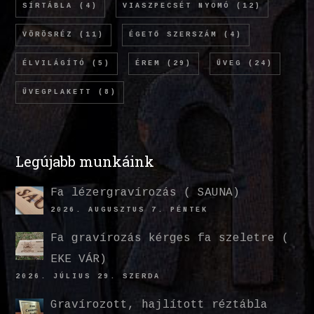
SÍRTÁBLA
(4)
VIASZPECSÉT NYOMÓ
(12)
VÖRÖSRÉZ
(11)
ÉGETŐ SZERSZÁM
(4)
ÉLVILÁGÍTÓ
(5)
ÉREM
(29)
ÜVEG
(24)
ÜVEGPLAKETT
(8)
Legújabb munkáink
Fa lézergravírozás ( SAUNA)
2026. AUGUSZTUS 7. PÉNTEK
Fa gravírozás kérges fa szeletre (
EKE VÁR)
2026. JÚLIUS 29. SZERDA
Gravírozott, hajlított réztábla