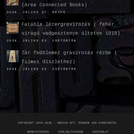
(Area Connected Books)
2026. JÚLIUS 27. HÉTFŐ
Fatábla lézergravírozás ( fehér
virágú vadgesztenye ültetve 1919)
2026. JÚLIUS 23. CSÜTÖRTÖK
Zár fedőlemez gravírozás rézbe (
filmes díszlethez)
2026. JÚLIUS 23. CSÜTÖRTÖK
COPYRIGHT 1994-2026 - GRAVOX KFT. MINDEN JOG FENNTARTVA
BEMUTATKOZÁS
SZOLGÁLTATÁSOK
KAPCSOLAT