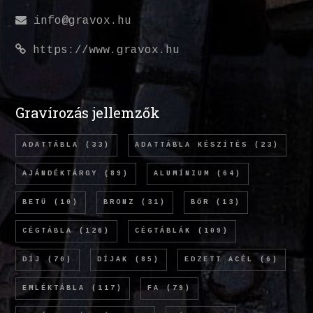
info@gravox.hu
https://www.gravox.hu
Gravírozás jellemzők
ADATTÁBLA
(33)
ADATTÁBLA KÉSZÍTÉS
(23)
AJÁNDÉKTÁRGY
(89)
ALUMÍNIUM
(64)
BETŰ
(10)
BRONZ
(31)
BŐR
(13)
CÉGTÁBLA
(126)
CÉGTÁBLÁK
(109)
DÍJ
(70)
DÍJAK
(85)
EDZETT ACÉL
(6)
EMLÉKTÁBLA
(117)
FA
(79)