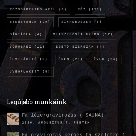
ROZSDAMENTES ACÉL
(9)
RÉZ
(129)
SZERSZÁMOK
(29)
SÍNRENDSZER
(6)
SÍRTÁBLA
(4)
VIASZPECSÉT NYOMÓ
(12)
VÖRÖSRÉZ
(11)
ÉGETŐ SZERSZÁM
(4)
ÉLVILÁGÍTÓ
(5)
ÉREM
(29)
ÜVEG
(24)
ÜVEGPLAKETT
(8)
Legújabb munkáink
Fa lézergravírozás ( SAUNA)
2026. AUGUSZTUS 7. PÉNTEK
Fa gravírozás kérges fa szeletre (