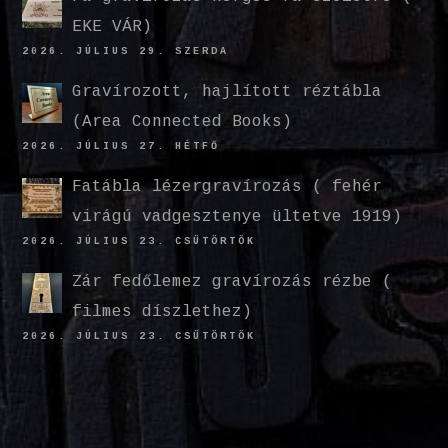
EKE VÁR)
2026. JÚLIUS 29. SZERDA
Gravírozott, hajlított réztábla
(Area Connected Books)
2026. JÚLIUS 27. HÉTFŐ
Fatábla lézergravírozás ( fehér
virágú vadgesztenye ültetve 1919)
2026. JÚLIUS 23. CSÜTÖRTÖK
Zár fedőlemez gravírozás rézbe (
filmes díszlethez)
2026. JÚLIUS 23. CSÜTÖRTÖK