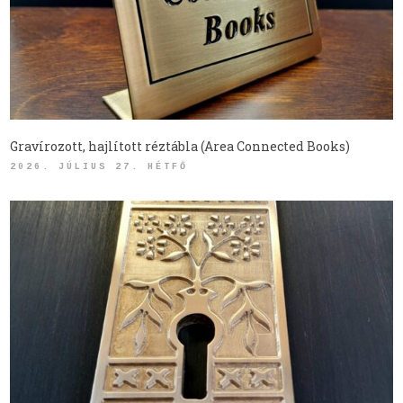
Gravírozott, hajlított réztábla (Area Connected Books)
2026. JÚLIUS 27. HÉTFŐ