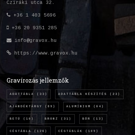
Cziráki utca 32.
+36 1 403 5696
+36 20 9351 285
info@gravox.hu
https://www.gravox.hu
Gravírozás jellemzők
ADATTÁBLA
(33)
ADATTÁBLA KÉSZÍTÉS
(23)
AJÁNDÉKTÁRGY
(89)
ALUMÍNIUM
(64)
BETŰ
(10)
BRONZ
(31)
BŐR
(13)
CÉGTÁBLA
(126)
CÉGTÁBLÁK
(109)