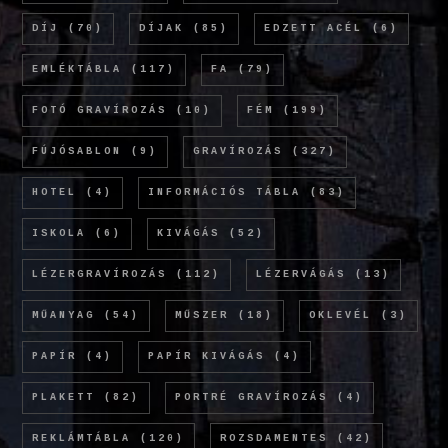
DÍJ
(70)
DÍJAK
(85)
EDZETT ACÉL
(6)
EMLÉKTÁBLA
(117)
FA
(79)
FOTÓ GRAVÍROZÁS
(10)
FÉM
(199)
FÚJÓSABLON
(9)
GRAVÍROZÁS
(327)
HOTEL
(4)
INFORMÁCIÓS TÁBLA
(83)
ISKOLA
(6)
KIVÁGÁS
(52)
LÉZERGRAVÍROZÁS
(112)
LÉZERVÁGÁS
(13)
MŰANYAG
(54)
MŰSZER
(18)
OKLEVÉL
(3)
PAPÍR
(4)
PAPÍR KIVÁGÁS
(4)
PLAKETT
(82)
PORTRÉ GRAVÍROZÁS
(4)
REKLÁMTÁBLA
(120)
ROZSDAMENTES
(42)