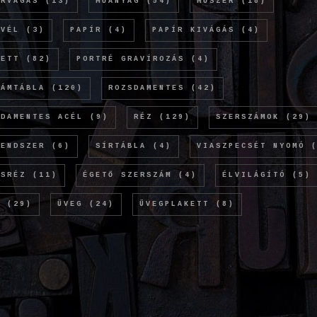
ERVÁGÁS
(13)
MŰANYAG
(54)
MŰSZER
(18)
EVÉL
(3)
PAPÍR
(4)
PAPÍR KIVÁGÁS
(4)
KETT
(82)
PORTRÉ GRAVÍROZÁS
(4)
LÁMTÁBLA
(120)
ROZSDAMENTES
(42)
SDAMENTES ACÉL
(9)
RÉZ
(129)
SZERSZÁMOK
(29)
RENDSZER
(6)
SÍRTÁBLA
(4)
VIASZPECSÉT NYOMÓ
(
ÖSRÉZ
(11)
ÉGETŐ SZERSZÁM
(4)
ÉLVILÁGÍTÓ
(5)
M
(29)
ÜVEG
(24)
ÜVEGPLAKETT
(8)