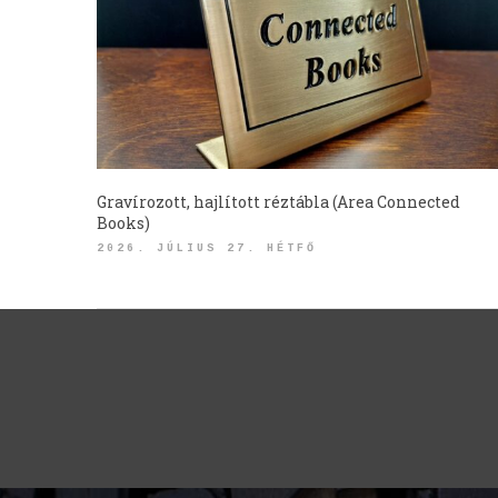
Gravírozott, hajlított réztábla (Area Connected
Books)
2026. JÚLIUS 27. HÉTFŐ