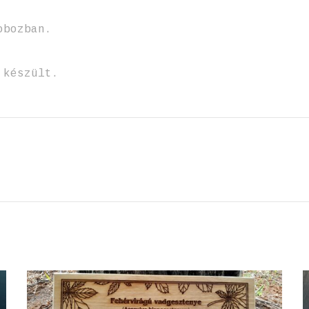
obozban.
 készült.