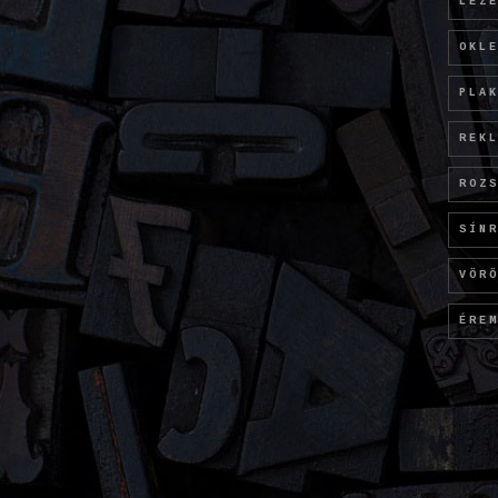
LÉZ
OKL
PLA
REK
ROZ
SÍN
VÖR
ÉRE