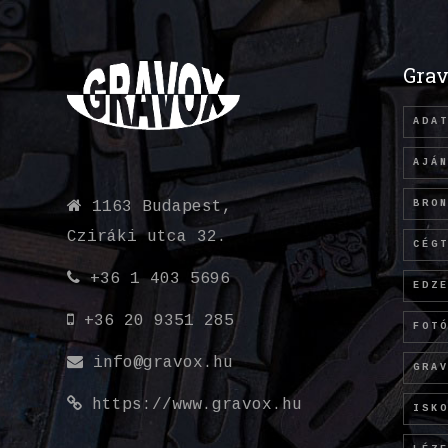
Grav
ADA
AJÁ
BRO
1163 Budapest,
Cziráki utca 32.
CÉG
+36 1 403 5696
EDZ
+36 20 9351 285
FOT
info@gravox.hu
GRA
https://www.gravox.hu
ISK