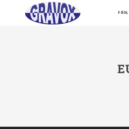
FŐOL
E