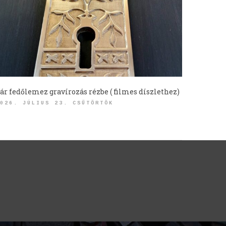
ár fedőlemez gravírozás rézbe ( filmes díszlethez)
026. JÚLIUS 23. CSÜTÖRTÖK