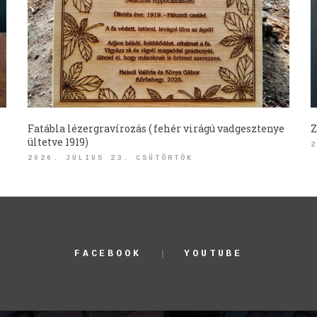
Fatábla lézergravírozás ( fehér virágú vadgesztenye
Z
ültetve 1919)
2
2026. JÚLIUS 23. CSÜTÖRTÖK
FACEBOOK
YOUTUBE