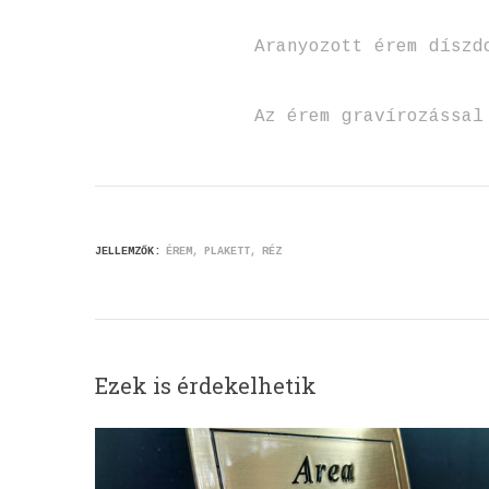
Aranyozott érem díszd
Az érem gravírozással
JELLEMZŐK:
ÉREM
PLAKETT
RÉZ
Ezek is érdekelhetik