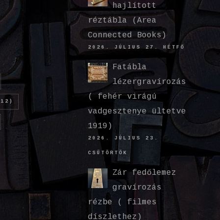
hajlított
réztábla (Area
Connected Books)
2026. JÚLIUS 27. HÉTFŐ
Fatábla
lézergravírozás
( fehér virágú
12)
vadgesztenye ültetve
1919)
2026. JÚLIUS 23.
CSÜTÖRTÖK
Zár fedőlemez
gravírozás
rézbe ( filmes
díszlethez)