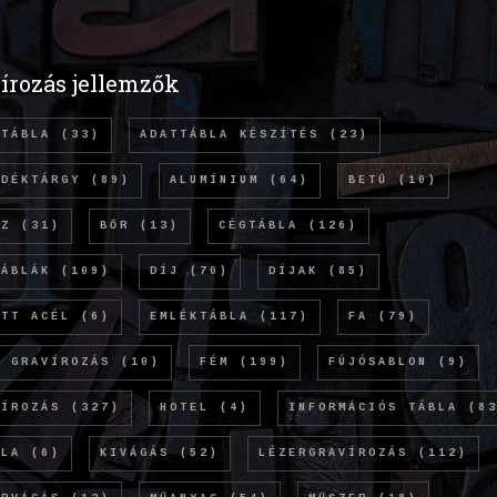
írozás jellemzők
TTÁBLA
(33)
ADATTÁBLA KÉSZÍTÉS
(23)
NDÉKTÁRGY
(89)
ALUMÍNIUM
(64)
BETŰ
(10)
NZ
(31)
BŐR
(13)
CÉGTÁBLA
(126)
TÁBLÁK
(109)
DÍJ
(70)
DÍJAK
(85)
ETT ACÉL
(6)
EMLÉKTÁBLA
(117)
FA
(79)
Ó GRAVÍROZÁS
(10)
FÉM
(199)
FÚJÓSABLON
(9)
VÍROZÁS
(327)
HOTEL
(4)
INFORMÁCIÓS TÁBLA
(83
OLA
(6)
KIVÁGÁS
(52)
LÉZERGRAVÍROZÁS
(112)