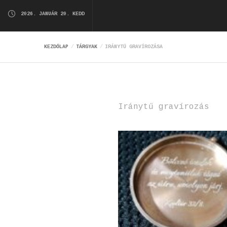
2026. JANUÁR 20. KEDD
KEZDŐLAP
TÁRGYAK
IRÁNYTŰ GRAVÍROZÁSA
Iránytű gravírozás