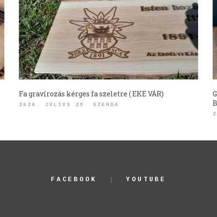
Fa gravírozás kérges fa szeletre ( EKE VÁR)
G
B
2026. JÚLIUS 29. SZERDA
2
FACEBOOK
YOUTUBE