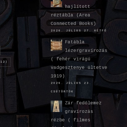
hajlított
réztábla (Area
Connected Books)
2026. JÚLIUS 27. HÉTFŐ
Fatábla
lézergravírozás
( fehér virágú
12)
vadgesztenye ültetve
1919)
2026. JÚLIUS 23.
CSÜTÖRTÖK
Zár fedőlemez
gravírozás
rézbe ( filmes