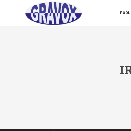
FŐOL
I