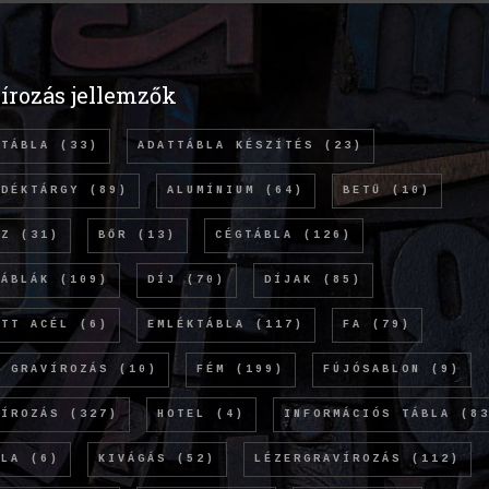
írozás jellemzők
TTÁBLA
(33)
ADATTÁBLA KÉSZÍTÉS
(23)
NDÉKTÁRGY
(89)
ALUMÍNIUM
(64)
BETŰ
(10)
NZ
(31)
BŐR
(13)
CÉGTÁBLA
(126)
TÁBLÁK
(109)
DÍJ
(70)
DÍJAK
(85)
ETT ACÉL
(6)
EMLÉKTÁBLA
(117)
FA
(79)
Ó GRAVÍROZÁS
(10)
FÉM
(199)
FÚJÓSABLON
(9)
VÍROZÁS
(327)
HOTEL
(4)
INFORMÁCIÓS TÁBLA
(83
OLA
(6)
KIVÁGÁS
(52)
LÉZERGRAVÍROZÁS
(112)