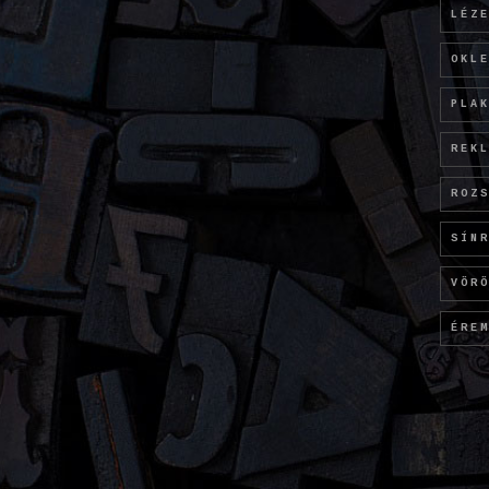
LÉZ
OKL
PLA
REK
ROZ
SÍN
VÖR
ÉRE