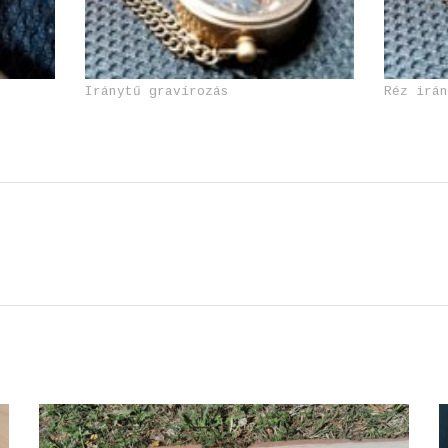
Iránytű gravírozás
Réz irá