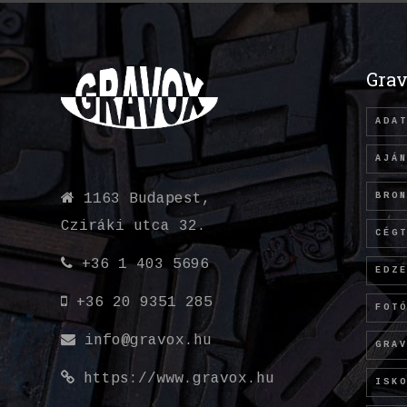
Grav
ADA
AJÁ
BRO
1163 Budapest,
Cziráki utca 32.
CÉG
+36 1 403 5696
EDZ
+36 20 9351 285
FOT
info@gravox.hu
GRA
https://www.gravox.hu
ISK