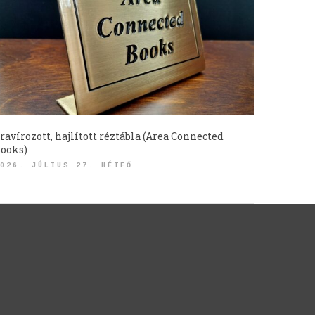
ravírozott, hajlított réztábla (Area Connected
ooks)
026. JÚLIUS 27. HÉTFŐ