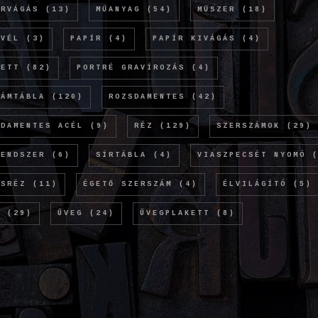
ERVÁGÁS
(13)
MŰANYAG
(54)
MŰSZER
(18)
EVÉL
(3)
PAPÍR
(4)
PAPÍR KIVÁGÁS
(4)
KETT
(82)
PORTRÉ GRAVÍROZÁS
(4)
LÁMTÁBLA
(120)
ROZSDAMENTES
(42)
SDAMENTES ACÉL
(9)
RÉZ
(129)
SZERSZÁMOK
(29)
RENDSZER
(6)
SÍRTÁBLA
(4)
VIASZPECSÉT NYOMÓ
(
ÖSRÉZ
(11)
ÉGETŐ SZERSZÁM
(4)
ÉLVILÁGÍTÓ
(5)
M
(29)
ÜVEG
(24)
ÜVEGPLAKETT
(8)