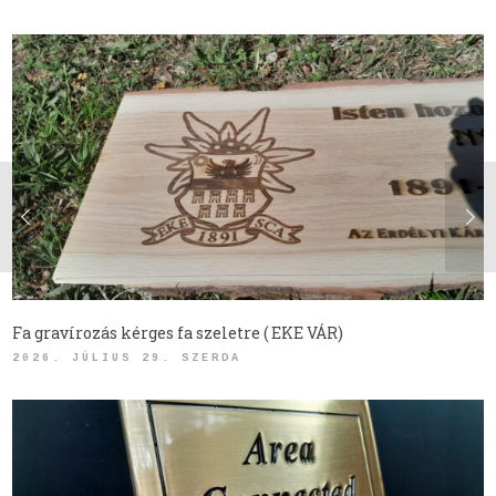
Fa gravírozás kérges fa szeletre ( EKE VÁR)
2026. JÚLIUS 29. SZERDA