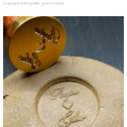
Viaszpecsétnyomó gravírozás