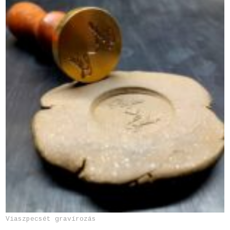
Viaszpecsét gravírozás