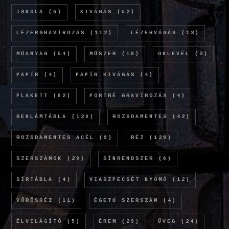
ISKOLA
(6)
KIVÁGÁS
(52)
LÉZERGRAVÍROZÁS
(112)
LÉZERVÁGÁS
(13)
MŰANYAG
(54)
MŰSZER
(18)
OKLEVÉL
(3)
PAPÍR
(4)
PAPÍR KIVÁGÁS
(4)
PLAKETT
(82)
PORTRÉ GRAVÍROZÁS
(4)
REKLÁMTÁBLA
(120)
ROZSDAMENTES
(42)
ROZSDAMENTES ACÉL
(9)
RÉZ
(129)
SZERSZÁMOK
(29)
SÍNRENDSZER
(6)
SÍRTÁBLA
(4)
VIASZPECSÉT NYOMÓ
(12)
VÖRÖSRÉZ
(11)
ÉGETŐ SZERSZÁM
(4)
ÉLVILÁGÍTÓ
(5)
ÉREM
(29)
ÜVEG
(24)