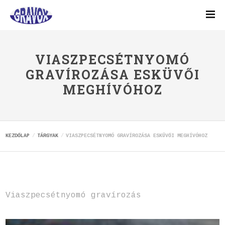
VIASZPECSÉTNYOMÓ
GRAVÍROZÁSA ESKÜVŐI
MEGHÍVÓHOZ
KEZDŐLAP
TÁRGYAK
VIASZPECSÉTNYOMÓ GRAVÍROZÁSA ESKÜVŐI MEGHÍVÓHOZ
Viaszpecsétnyomó gravírozás