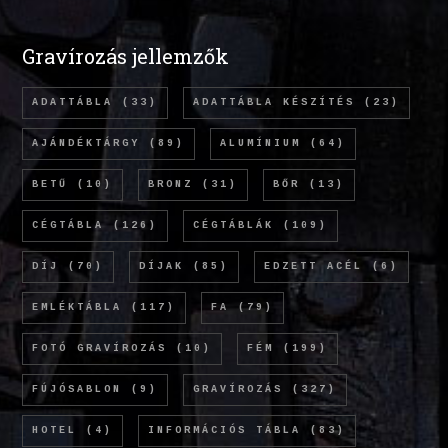
Gravírozás jellemzők
ADATTÁBLA
(33)
ADATTÁBLA KÉSZÍTÉS
(23)
AJÁNDÉKTÁRGY
(89)
ALUMÍNIUM
(64)
BETŰ
(10)
BRONZ
(31)
BŐR
(13)
CÉGTÁBLA
(126)
CÉGTÁBLÁK
(109)
DÍJ
(70)
DÍJAK
(85)
EDZETT ACÉL
(6)
EMLÉKTÁBLA
(117)
FA
(79)
FOTÓ GRAVÍROZÁS
(10)
FÉM
(199)
FÚJÓSABLON
(9)
GRAVÍROZÁS
(327)
HOTEL
(4)
INFORMÁCIÓS TÁBLA
(83)