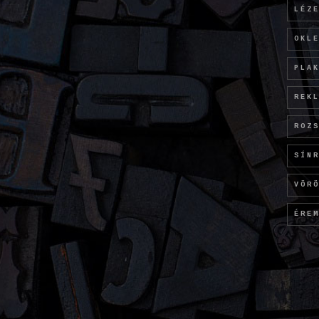
LÉZ
OKL
PLA
REK
ROZ
SÍN
VÖR
ÉRE