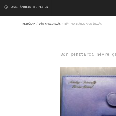
2025. ÁPRILIS 25. PÉNTEK
KEZDŐLAP
BŐR GRAVÍROZÁS
BŐR PÉNZTÁRCA GRAVÍROZÁS
Bőr pénztárca névre g