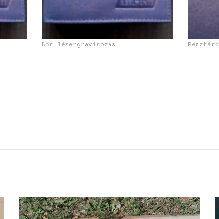
Bőr lézergravírozás
Pénztár