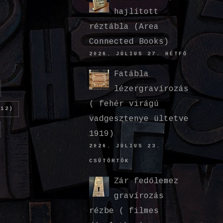
hajlított
réztábla (Area
Connected Books)
2026. JÚLIUS 27. HÉTFŐ
Fatábla
lézergravírozás
( fehér virágú
12)
vadgesztenye ültetve
1919)
2026. JÚLIUS 23.
CSÜTÖRTÖK
Zár fedőlemez
gravírozás
rézbe ( filmes