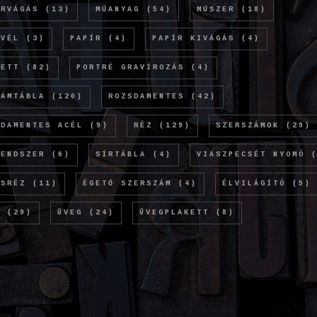
ERVÁGÁS
(13)
MŰANYAG
(54)
MŰSZER
(18)
EVÉL
(3)
PAPÍR
(4)
PAPÍR KIVÁGÁS
(4)
KETT
(82)
PORTRÉ GRAVÍROZÁS
(4)
LÁMTÁBLA
(120)
ROZSDAMENTES
(42)
SDAMENTES ACÉL
(9)
RÉZ
(129)
SZERSZÁMOK
(29)
RENDSZER
(6)
SÍRTÁBLA
(4)
VIASZPECSÉT NYOMÓ
(
ÖSRÉZ
(11)
ÉGETŐ SZERSZÁM
(4)
ÉLVILÁGÍTÓ
(5)
M
(29)
ÜVEG
(24)
ÜVEGPLAKETT
(8)