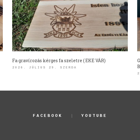
Fa gravírozás kérges fa szeletre ( EKE VÁR)
G
B
2026. JÚLIUS 29. SZERDA
2
FACEBOOK
YOUTUBE