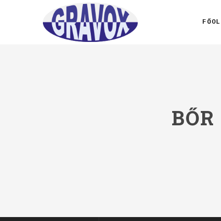
FŐOL
BŐR