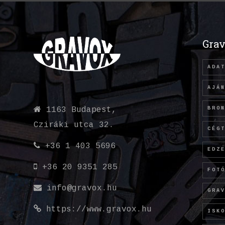
Grav
ADA
AJÁ
BRO
1163 Budapest,
Cziráki utca 32.
CÉG
+36 1 403 5696
EDZ
+36 20 9351 285
FOT
info@gravox.hu
GRA
https://www.gravox.hu
ISK