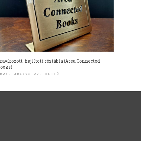
ravírozott, hajlított réztábla (Area Connected
ooks)
026. JÚLIUS 27. HÉTFŐ