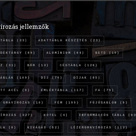
írozás jellemzők
TTÁBLA
(33)
ADATTÁBLA KÉSZÍTÉS
(23)
NDÉKTÁRGY
(89)
ALUMÍNIUM
(64)
BETŰ
(10)
NZ
(31)
BŐR
(13)
CÉGTÁBLA
(126)
TÁBLÁK
(109)
DÍJ
(70)
DÍJAK
(85)
ETT ACÉL
(6)
EMLÉKTÁBLA
(117)
FA
(79)
Ó GRAVÍROZÁS
(10)
FÉM
(199)
FÚJÓSABLON
(9)
VÍROZÁS
(327)
HOTEL
(4)
INFORMÁCIÓS TÁBLA
(83
OLA
(6)
KIVÁGÁS
(52)
LÉZERGRAVÍROZÁS
(112)