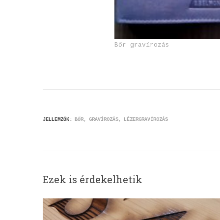
Bőr gravírozás
JELLEMZŐK:
BŐR
GRAVÍROZÁS
LÉZERGRAVÍROZÁS
Ezek is érdekelhetik