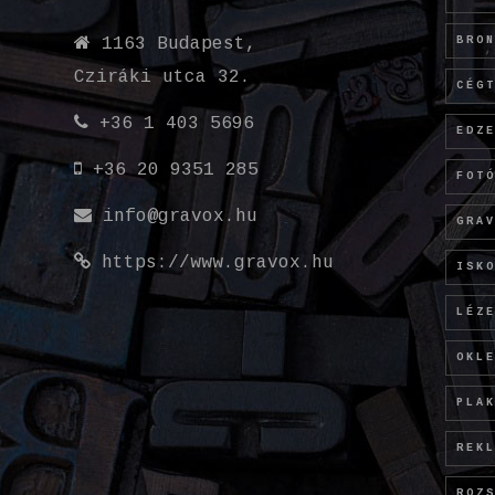
BRO
1163 Budapest,
Cziráki utca 32.
CÉG
+36 1 403 5696
EDZ
+36 20 9351 285
FOT
info@gravox.hu
GRA
https://www.gravox.hu
ISK
LÉZ
OKL
PLA
REK
ROZ