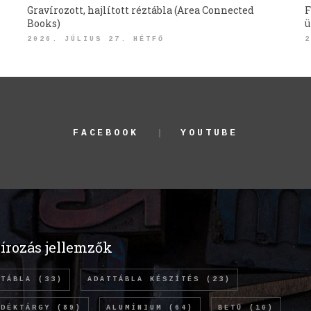
Gravírozott, hajlított réztábla (Area Connected
F
Books)
ü
2026. JÚLIUS 27. HÉTFŐ
2
FACEBOOK
YOUTUBE
írozás jellemzők
TTÁBLA
(33)
ADATTÁBLA KÉSZÍTÉS
(23)
NDÉKTÁRGY
(89)
ALUMÍNIUM
(64)
BETŰ
(10)