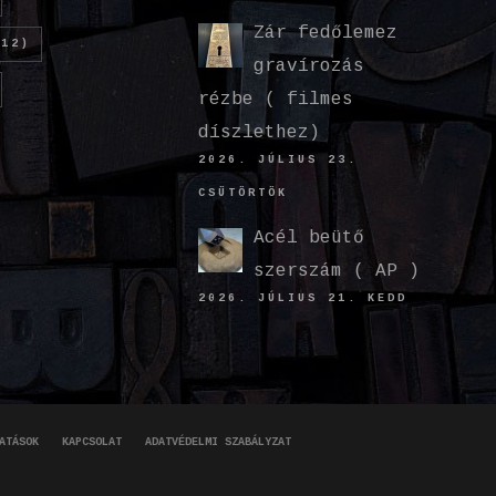
Zár fedőlemez
12)
gravírozás
rézbe ( filmes
díszlethez)
2026. JÚLIUS 23.
CSÜTÖRTÖK
Acél beütő
szerszám ( AP )
2026. JÚLIUS 21. KEDD
ATÁSOK
KAPCSOLAT
ADATVÉDELMI SZABÁLYZAT