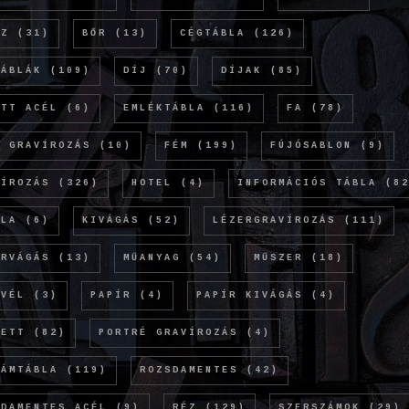
NZ
(31)
BŐR
(13)
CÉGTÁBLA
(126)
TÁBLÁK
(109)
DÍJ
(70)
DÍJAK
(85)
ETT ACÉL
(6)
EMLÉKTÁBLA
(116)
FA
(78)
Ó GRAVÍROZÁS
(10)
FÉM
(199)
FÚJÓSABLON
(9)
VÍROZÁS
(326)
HOTEL
(4)
INFORMÁCIÓS TÁBLA
(82
OLA
(6)
KIVÁGÁS
(52)
LÉZERGRAVÍROZÁS
(111)
ERVÁGÁS
(13)
MŰANYAG
(54)
MŰSZER
(18)
EVÉL
(3)
PAPÍR
(4)
PAPÍR KIVÁGÁS
(4)
KETT
(82)
PORTRÉ GRAVÍROZÁS
(4)
LÁMTÁBLA
(119)
ROZSDAMENTES
(42)
SDAMENTES ACÉL
(9)
RÉZ
(129)
SZERSZÁMOK
(29)