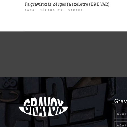
Fa gravírozás kérges fa szeletre ( EKE VÁR)
2026. JÚLIUS 29. SZERDA
Grav
ADA
AJÁ