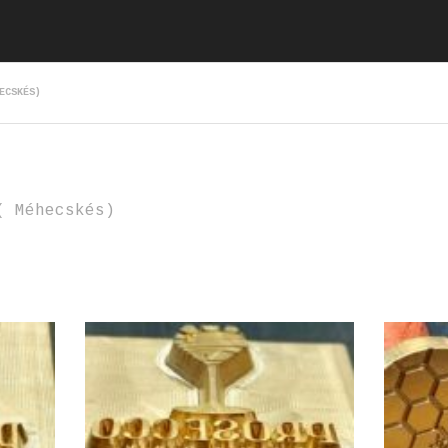
ECSKÉS)
( Méhecskés)