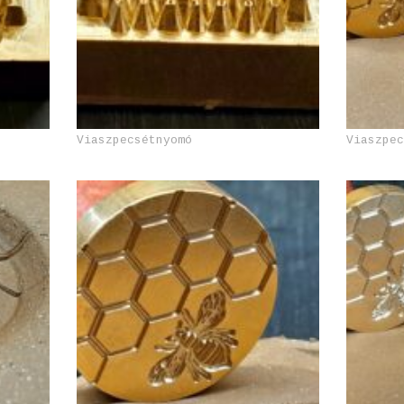
Viaszpecsétnyomó
Viaszpe