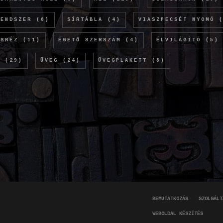
RENDSZER
(6)
SÍRTÁBLA
(4)
VIASZPECSÉT NYOMÓ
(
ÖSRÉZ
(11)
ÉGETŐ SZERSZÁM
(4)
ÉLVILÁGÍTÓ
(5)
M
(29)
ÜVEG
(24)
ÜVEGPLAKETT
(8)
BEMUTATKOZÁS
SZOLGÁLT
WEBOLDAL KÉSZÍTÉS