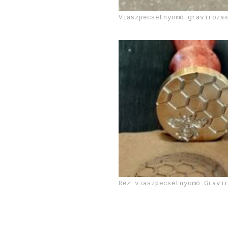
Viaszpecsétnyomó gravírozá
Réz viaszpecsétnyomó Graví