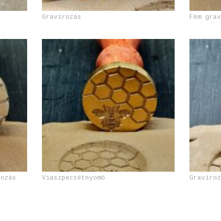
s
Gravírozás
Fém gra
rozás
Viaszpecsétnyomó
Gravíro