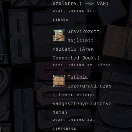
szeletre ( EKE VÁR)
2026. JÚLIUS 29.
SZERDA
Gravírozott,
hajlított
réztábla (Area
Connected Books)
)
2026. JÚLIUS 27. HÉTFŐ
Fatábla
lézergravírozás
( fehér virágú
vadgesztenye ültetve
1919)
2026. JÚLIUS 23.
CSÜTÖRTÖK