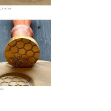
vírozás
zás