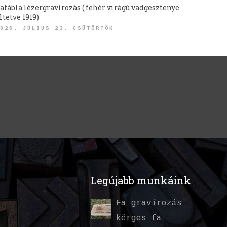
atábla lézergravírozás ( fehér virágú vadgesztenye
ltetve 1919)
026. JÚLIUS 23. CSÜTÖRTÖK
Legújabb munkáink
Fa gravírozás
kérges fa