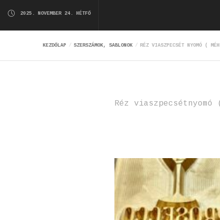
2025. NOVEMBER 24. HÉTFŐ
KEZDŐLAP
SZERSZÁMOK, SABLONOK
RÉZ VIASZPECSÉT NYOMÓ ( MÉH
Réz viaszpecsétnyomó 