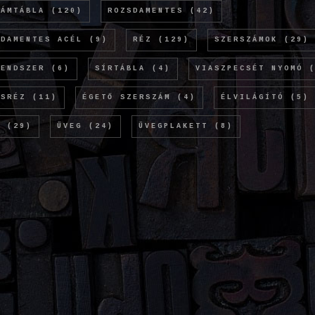
LÁMTÁBLA
(120)
ROZSDAMENTES
(42)
SDAMENTES ACÉL
(9)
RÉZ
(129)
SZERSZÁMOK
(29)
RENDSZER
(6)
SÍRTÁBLA
(4)
VIASZPECSÉT NYOMÓ
(
ÖSRÉZ
(11)
ÉGETŐ SZERSZÁM
(4)
ÉLVILÁGÍTÓ
(5)
M
(29)
ÜVEG
(24)
ÜVEGPLAKETT
(8)