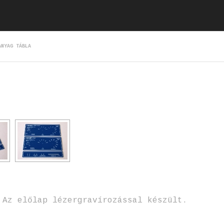
ANYAG TÁBLA
 Az előlap lézergravírozással készült.