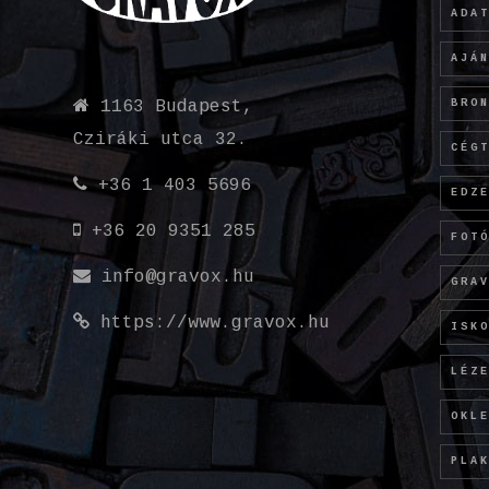
ADA
AJÁ
BRO
1163 Budapest,
Cziráki utca 32.
CÉG
+36 1 403 5696
EDZ
+36 20 9351 285
FOT
info@gravox.hu
GRA
https://www.gravox.hu
ISK
LÉZ
OKL
PLA