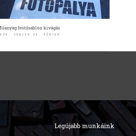
űanyag festősablon kivágás
026. JÚNIUS 26. PÉNTEK
Legújabb munkáink