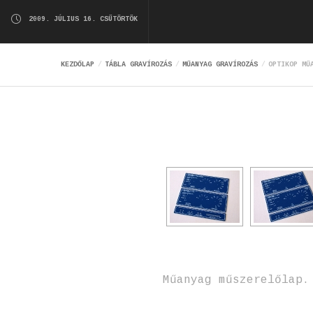
2009. JÚLIUS 16. CSÜTÖRTÖK
KEZDŐLAP
TÁBLA GRAVÍROZÁS
MŰANYAG GRAVÍROZÁS
OPTIKOP MŰ
Műanyag műszerelőlap.