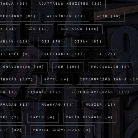
TTÁBLA
(33)
ADATTÁBLA KÉSZÍTÉS
(23)
NDÉKTÁRGY
(89)
ALUMÍNIUM
(64)
BETŰ
(10)
NZ
(31)
BŐR
(13)
CÉGTÁBLA
(126)
TÁBLÁK
(109)
DÍJ
(70)
DÍJAK
(85)
ETT ACÉL
(6)
EMLÉKTÁBLA
(117)
FA
(79)
Ó GRAVÍROZÁS
(10)
FÉM
(199)
FÚJÓSABLON
(9)
VÍROZÁS
(327)
HOTEL
(4)
INFORMÁCIÓS TÁBLA
(83
OLA
(6)
KIVÁGÁS
(52)
LÉZERGRAVÍROZÁS
(112)
ERVÁGÁS
(13)
MŰANYAG
(54)
MŰSZER
(18)
EVÉL
(3)
PAPÍR
(4)
PAPÍR KIVÁGÁS
(4)
KETT
(82)
PORTRÉ GRAVÍROZÁS
(4)