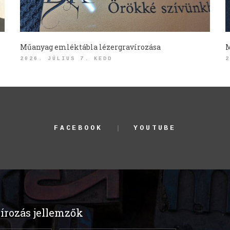
Műanyag emléktábla lézergravírozása
M
2026. JÚLIUS 7. KEDD
2
FACEBOOK
YOUTUBE
írozás jellemzők