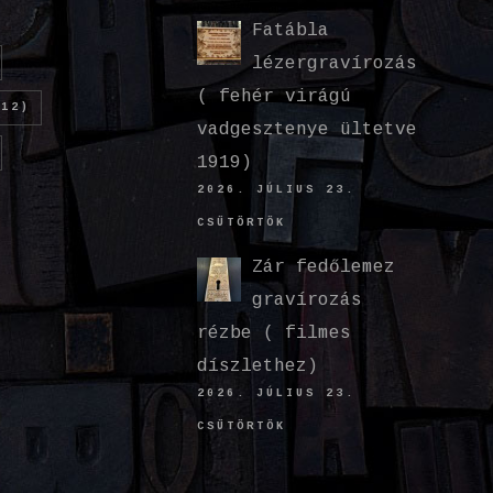
Fatábla
lézergravírozás
( fehér virágú
12)
vadgesztenye ültetve
1919)
2026. JÚLIUS 23.
CSÜTÖRTÖK
Zár fedőlemez
gravírozás
rézbe ( filmes
díszlethez)
2026. JÚLIUS 23.
CSÜTÖRTÖK