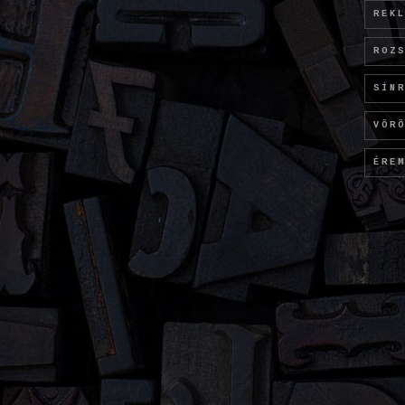
REK
ROZ
SÍN
VÖR
ÉRE