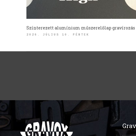
Színterezett alumínium műszerelőlap gravírozás
2026. JÚLIUS 10. PÉNTEK
Grav