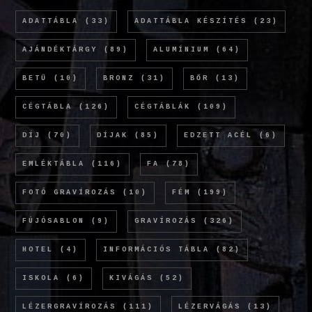
ADATTÁBLA
(33)
ADATTÁBLA KÉSZÍTÉS
(23)
AJÁNDÉKTÁRGY
(89)
ALUMÍNIUM
(64)
BETŰ
(10)
BRONZ
(31)
BŐR
(13)
CÉGTÁBLA
(126)
CÉGTÁBLÁK
(109)
DÍJ
(70)
DÍJAK
(85)
EDZETT ACÉL
(6)
EMLÉKTÁBLA
(116)
FA
(78)
FOTÓ GRAVÍROZÁS
(10)
FÉM
(199)
FÚJÓSABLON
(9)
GRAVÍROZÁS
(326)
HOTEL
(4)
INFORMÁCIÓS TÁBLA
(82)
ISKOLA
(6)
KIVÁGÁS
(52)
LÉZERGRAVÍROZÁS
(111)
LÉZERVÁGÁS
(13)