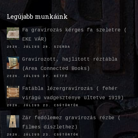
Legújabb munkáink
Fa gravírozás kérges fa szeletre (
EKE VÁR)
2026. JÚLIUS 29. SZERDA
Gravírozott, hajlított réztábla
(Area Connected Books)
2026. JÚLIUS 27. HÉTFŐ
Fatábla lézergravírozás ( fehér
virágú vadgesztenye ültetve 1919)
2026. JÚLIUS 23. CSÜTÖRTÖK
Zár fedőlemez gravírozás rézbe (
filmes díszlethez)
2026. JÚLIUS 23. CSÜTÖRTÖK