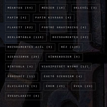
MŰANYAG
(54)
MŰSZER
(18)
OKLEVÉL
(3)
PAPÍR
(4)
PAPÍR KIVÁGÁS
(4)
PLAKETT
(82)
PORTRÉ GRAVÍROZÁS
(4)
REKLÁMTÁBLA
(119)
ROZSDAMENTES
(42)
ROZSDAMENTES ACÉL
(9)
RÉZ
(129)
SZERSZÁMOK
(29)
SÍNRENDSZER
(6)
SÍRTÁBLA
(4)
VIASZPECSÉT NYOMÓ
(12)
VÖRÖSRÉZ
(11)
ÉGETŐ SZERSZÁM
(4)
ÉLVILÁGÍTÓ
(5)
ÉREM
(29)
ÜVEG
(24)
ÜVEGPLAKETT
(8)