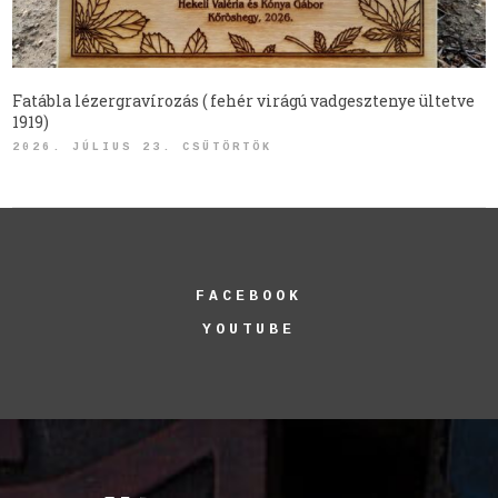
Fatábla lézergravírozás ( fehér virágú vadgesztenye ültetve
1919)
2026. JÚLIUS 23. CSÜTÖRTÖK
FACEBOOK
YOUTUBE