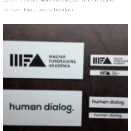
Ezüst-fekete műanyagtáblák gravírozása
társas-házi postaládákra.