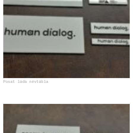
Posat láda névtábla