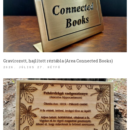
Gravírozott, hajlított réztábla (Area Connected Books)
2026. JÚLIUS 27. HÉTFŐ