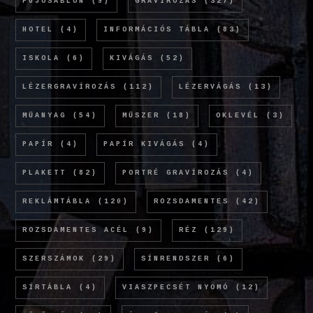
FÚJÓSABLON
(9)
GRAVÍROZÁS
(327)
HOTEL
(4)
INFORMÁCIÓS TÁBLA
(83)
ISKOLA
(6)
KIVÁGÁS
(52)
LÉZERGRAVÍROZÁS
(112)
LÉZERVÁGÁS
(13)
MŰANYAG
(54)
MŰSZER
(18)
OKLEVÉL
(3)
PAPÍR
(4)
PAPÍR KIVÁGÁS
(4)
PLAKETT
(82)
PORTRÉ GRAVÍROZÁS
(4)
REKLÁMTÁBLA
(120)
ROZSDAMENTES
(42)
ROZSDAMENTES ACÉL
(9)
RÉZ
(129)
SZERSZÁMOK
(29)
SÍNRENDSZER
(6)
SÍRTÁBLA
(4)
VIASZPECSÉT NYOMÓ
(12)