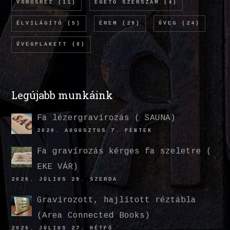
VÖRÖSRÉZ
(11)
ÉGETŐ SZERSZÁM
(4)
ÉLVILÁGÍTÓ
(5)
ÉREM
(29)
ÜVEG
(24)
ÜVEGPLAKETT
(8)
Legújabb munkáink
Fa lézergravírozás ( SAUNA)
2026. AUGUSZTUS 7. PÉNTEK
Fa gravírozás kérges fa szeletre (
EKE VÁR)
2026. JÚLIUS 29. SZERDA
Gravírozott, hajlított réztábla
(Area Connected Books)
2026. JÚLIUS 27. HÉTFŐ