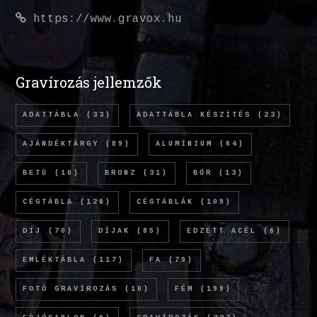
https://www.gravox.hu
Gravírozás jellemzők
ADATTÁBLA
(33)
ADATTÁBLA KÉSZÍTÉS
(23)
AJÁNDÉKTÁRGY
(89)
ALUMÍNIUM
(64)
BETŰ
(10)
BRONZ
(31)
BŐR
(13)
CÉGTÁBLA
(126)
CÉGTÁBLÁK
(109)
DÍJ
(70)
DÍJAK
(85)
EDZETT ACÉL
(6)
EMLÉKTÁBLA
(117)
FA
(79)
FOTÓ GRAVÍROZÁS
(10)
FÉM
(199)