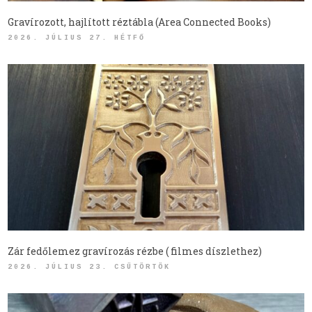
Gravírozott, hajlított réztábla (Area Connected Books)
2026. JÚLIUS 27. HÉTFŐ
Zár fedőlemez gravírozás rézbe ( filmes díszlethez)
2026. JÚLIUS 23. CSÜTÖRTÖK