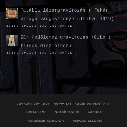
Fatábla lézergravírozás ( fehér
virágú vadgesztenye ültetve 1919)
2026. JÚLIUS 23. CSÜTÖRTÖK
Zár fedőlemez gravírozás rézbe (
filmes díszlethez)
2026. JÚLIUS 23. CSÜTÖRTÖK
COPYRIGHT 1994-2026 - GRAVOX KFT. MINDEN JOG FENNTARTVA
BEMUTATKOZÁS
SZOLGÁLTATÁSOK
KAPCSOLAT
ADATVÉDELMI SZABÁLYZAT
WEBOLDAL KÉSZÍTÉS