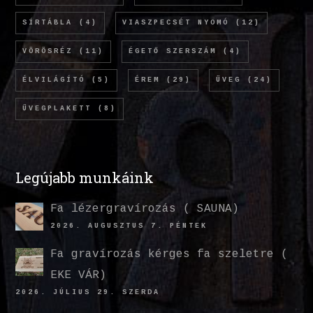
SÍRTÁBLA
(4)
VIASZPECSÉT NYOMÓ
(12)
VÖRÖSRÉZ
(11)
ÉGETŐ SZERSZÁM
(4)
ÉLVILÁGÍTÓ
(5)
ÉREM
(29)
ÜVEG
(24)
ÜVEGPLAKETT
(8)
Legújabb munkáink
Fa lézergravírozás ( SAUNA)
2026. AUGUSZTUS 7. PÉNTEK
Fa gravírozás kérges fa szeletre (
EKE VÁR)
2026. JÚLIUS 29. SZERDA