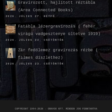
Gravírozott, hajlított réztábla
(Area Connected Books)
2026. JÚLIUS 27. HÉTFŐ
Fatábla lézergravírozás ( fehér
virágú vadgesztenye ültetve 1919)
2026. JÚLIUS 23. CSÜTÖRTÖK
Zár fedőlemez gravírozás rézbe (
filmes díszlethez)
2026. JÚLIUS 23. CSÜTÖRTÖK
COPYRIGHT 1994-2026 - GRAVOX KFT. MINDEN JOG FENNTARTVA