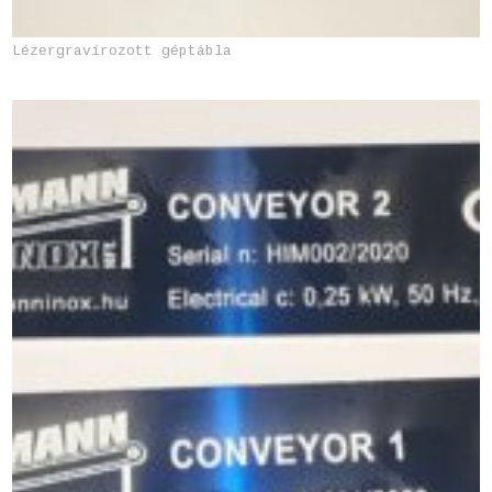
Lézergravírozott géptábla