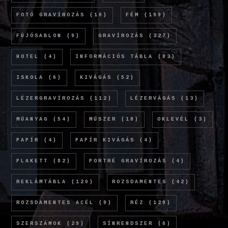
FOTÓ GRAVÍROZÁS
(10)
FÉM
(199)
FÚJÓSABLON
(9)
GRAVÍROZÁS
(327)
HOTEL
(4)
INFORMÁCIÓS TÁBLA
(83)
ISKOLA
(6)
KIVÁGÁS
(52)
LÉZERGRAVÍROZÁS
(112)
LÉZERVÁGÁS
(13)
MŰANYAG
(54)
MŰSZER
(18)
OKLEVÉL
(3)
PAPÍR
(4)
PAPÍR KIVÁGÁS
(4)
PLAKETT
(82)
PORTRÉ GRAVÍROZÁS
(4)
REKLÁMTÁBLA
(120)
ROZSDAMENTES
(42)
ROZSDAMENTES ACÉL
(9)
RÉZ
(129)
SZERSZÁMOK
(29)
SÍNRENDSZER
(6)