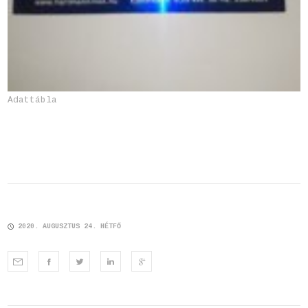
Adattábla
2020. AUGUSZTUS 24. HÉTFŐ