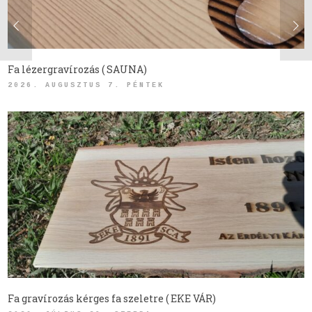
Fa lézergravírozás ( SAUNA)
2026. AUGUSZTUS 7. PÉNTEK
Fa gravírozás kérges fa szeletre ( EKE VÁR)