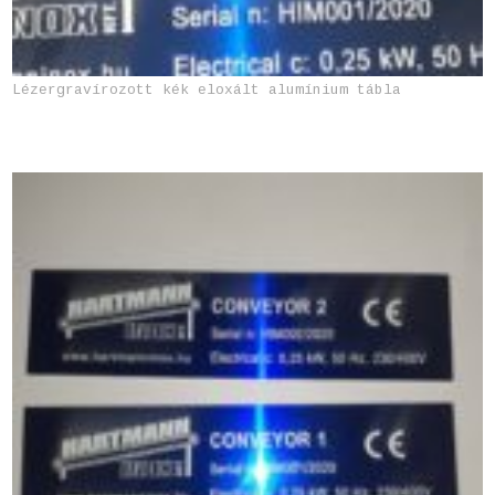
Lézergravírozott kék eloxált alumínium tábla