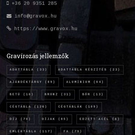
+36 20 9351 285
info@gravox.hu
https://www.gravox.hu
Gravírozás jellemzők
ADATTÁBLA
(33)
ADATTÁBLA KÉSZÍTÉS
(23)
AJÁNDÉKTÁRGY
(89)
ALUMÍNIUM
(64)
BETŰ
(10)
BRONZ
(31)
BŐR
(13)
CÉGTÁBLA
(126)
CÉGTÁBLÁK
(109)
DÍJ
(70)
DÍJAK
(85)
EDZETT ACÉL
(6)
EMLÉKTÁBLA
(117)
FA
(79)