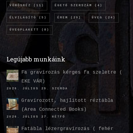
VÖRÖSRÉZ
(11)
ÉGETŐ SZERSZÁM
(4)
ÉLVILÁGÍTÓ
(5)
ÉREM
(29)
ÜVEG
(24)
ÜVEGPLAKETT
(8)
Legújabb munkáink
Fa gravírozás kérges fa szeletre (
EKE VÁR)
2026. JÚLIUS 29. SZERDA
Gravírozott, hajlított réztábla
(Area Connected Books)
2026. JÚLIUS 27. HÉTFŐ
Fatábla lézergravírozás ( fehér