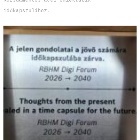
Rozsdamentes acél emléktábla
időkapszulához.