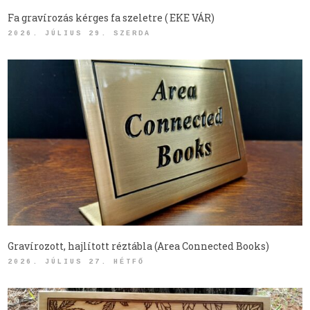
Fa gravírozás kérges fa szeletre ( EKE VÁR)
2026. JÚLIUS 29. SZERDA
Gravírozott, hajlított réztábla (Area Connected Books)
2026. JÚLIUS 27. HÉTFŐ