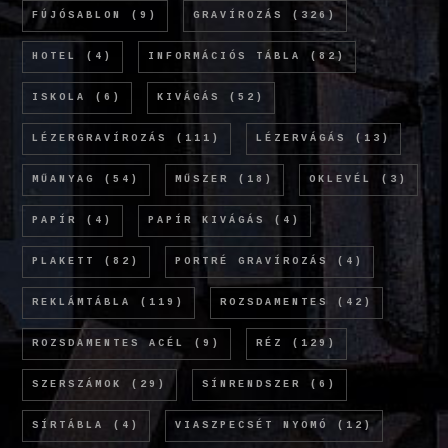
FÚJÓSABLON
(9)
GRAVÍROZÁS
(326)
HOTEL
(4)
INFORMÁCIÓS TÁBLA
(82)
ISKOLA
(6)
KIVÁGÁS
(52)
LÉZERGRAVÍROZÁS
(111)
LÉZERVÁGÁS
(13)
MŰANYAG
(54)
MŰSZER
(18)
OKLEVÉL
(3)
PAPÍR
(4)
PAPÍR KIVÁGÁS
(4)
PLAKETT
(82)
PORTRÉ GRAVÍROZÁS
(4)
REKLÁMTÁBLA
(119)
ROZSDAMENTES
(42)
ROZSDAMENTES ACÉL
(9)
RÉZ
(129)
SZERSZÁMOK
(29)
SÍNRENDSZER
(6)
SÍRTÁBLA
(4)
VIASZPECSÉT NYOMÓ
(12)