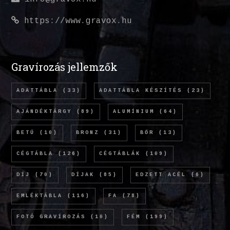
https://www.gravox.hu
Gravírozás jellemzők
ADATTÁBLA
(33)
ADATTÁBLA KÉSZÍTÉS
(23)
AJÁNDÉKTÁRGY
(89)
ALUMÍNIUM
(64)
BETŰ
(10)
BRONZ
(31)
BŐR
(13)
CÉGTÁBLA
(126)
CÉGTÁBLÁK
(109)
DÍJ
(70)
DÍJAK
(85)
EDZETT ACÉL
(6)
EMLÉKTÁBLA
(116)
FA
(78)
FOTÓ GRAVÍROZÁS
(10)
FÉM
(199)