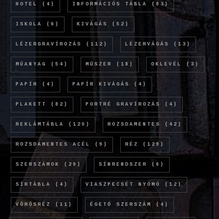
HOTEL
(4)
INFORMÁCIÓS TÁBLA
(83)
ISKOLA
(6)
KIVÁGÁS
(52)
LÉZERGRAVÍROZÁS
(112)
LÉZERVÁGÁS
(13)
MŰANYAG
(54)
MŰSZER
(18)
OKLEVÉL
(3)
PAPÍR
(4)
PAPÍR KIVÁGÁS
(4)
PLAKETT
(82)
PORTRÉ GRAVÍROZÁS
(4)
REKLÁMTÁBLA
(120)
ROZSDAMENTES
(42)
ROZSDAMENTES ACÉL
(9)
RÉZ
(129)
SZERSZÁMOK
(29)
SÍNRENDSZER
(6)
SÍRTÁBLA
(4)
VIASZPECSÉT NYOMÓ
(12)
VÖRÖSRÉZ
(11)
ÉGETŐ SZERSZÁM
(4)