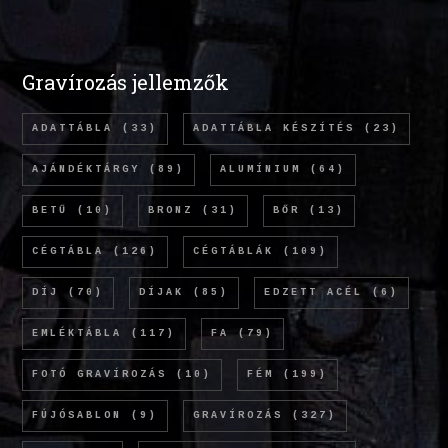
Gravírozás jellemzők
ADATTÁBLA
(33)
ADATTÁBLA KÉSZÍTÉS
(23)
AJÁNDÉKTÁRGY
(89)
ALUMÍNIUM
(64)
BETŰ
(10)
BRONZ
(31)
BŐR
(13)
CÉGTÁBLA
(126)
CÉGTÁBLÁK
(109)
DÍJ
(70)
DÍJAK
(85)
EDZETT ACÉL
(6)
EMLÉKTÁBLA
(117)
FA
(79)
FOTÓ GRAVÍROZÁS
(10)
FÉM
(199)
FÚJÓSABLON
(9)
GRAVÍROZÁS
(327)