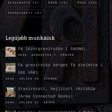
ÉLVILÁGÍTÓ
(5)
ÉREM
(29)
ÜVEG
(24)
ÜVEGPLAKETT
(8)
Legújabb munkáink
Fa lézergravírozás ( SAUNA)
2026. AUGUSZTUS 7. PÉNTEK
Fa gravírozás kérges fa szeletre (
EKE VÁR)
2026. JÚLIUS 29. SZERDA
Gravírozott, hajlított réztábla
(Area Connected Books)
2026. JÚLIUS 27. HÉTFŐ