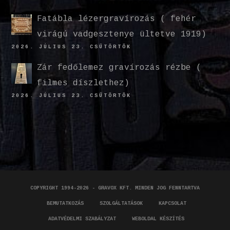
Fatábla lézergravírozás ( fehér
virágú vadgesztenye ültetve 1919)
2026. JÚLIUS 23. CSÜTÖRTÖK
Zár fedőlemez gravírozás rézbe (
filmes díszlethez)
2026. JÚLIUS 23. CSÜTÖRTÖK
COPYRIGHT 1994-2026 - GRAVOX KFT. MINDEN JOG FENNTARTVA
BEMUTATKOZÁS
SZOLGÁLTATÁSOK
KAPCSOLAT
ADATVÉDELMI SZABÁLYZAT
WEBOLDAL KÉSZÍTÉS