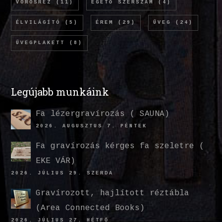
VÖRÖSRÉZ
(11)
ÉGETŐ SZERSZÁM
(4)
ÉLVILÁGÍTÓ
(5)
ÉREM
(29)
ÜVEG
(24)
ÜVEGPLAKETT
(8)
Legújabb munkáink
Fa lézergravírozás ( SAUNA)
2026. AUGUSZTUS 7. PÉNTEK
Fa gravírozás kérges fa szeletre (
EKE VÁR)
2026. JÚLIUS 29. SZERDA
Gravírozott, hajlított réztábla
(Area Connected Books)
2026. JÚLIUS 27. HÉTFŐ