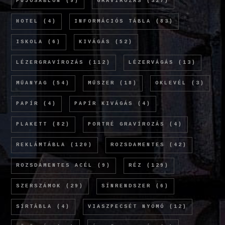
FÚJÓSABLON
(9)
GRAVÍROZÁS
(327)
HOTEL
(4)
INFORMÁCIÓS TÁBLA
(83)
ISKOLA
(6)
KIVÁGÁS
(52)
LÉZERGRAVÍROZÁS
(112)
LÉZERVÁGÁS
(13)
MŰANYAG
(54)
MŰSZER
(18)
OKLEVÉL
(3)
PAPÍR
(4)
PAPÍR KIVÁGÁS
(4)
PLAKETT
(82)
PORTRÉ GRAVÍROZÁS
(4)
REKLÁMTÁBLA
(120)
ROZSDAMENTES
(42)
ROZSDAMENTES ACÉL
(9)
RÉZ
(129)
SZERSZÁMOK
(29)
SÍNRENDSZER
(6)
SÍRTÁBLA
(4)
VIASZPECSÉT NYOMÓ
(12)