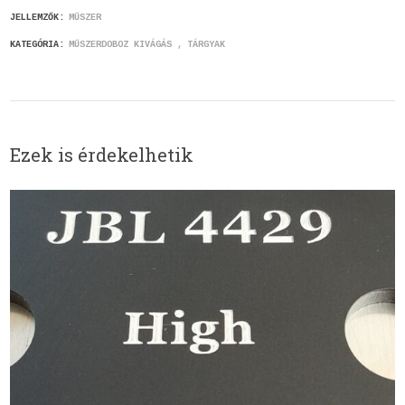
JELLEMZŐK:
MŰSZER
KATEGÓRIA:
MŰSZERDOBOZ KIVÁGÁS
TÁRGYAK
Ezek is érdekelhetik