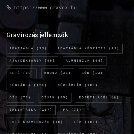
https://www.gravox.hu
Gravírozás jellemzők
ADATTÁBLA
(33)
ADATTÁBLA KÉSZÍTÉS
(23)
AJÁNDÉKTÁRGY
(89)
ALUMÍNIUM
(64)
BETŰ
(10)
BRONZ
(31)
BŐR
(13)
CÉGTÁBLA
(126)
CÉGTÁBLÁK
(109)
DÍJ
(70)
DÍJAK
(85)
EDZETT ACÉL
(6)
EMLÉKTÁBLA
(117)
FA
(79)
FOTÓ GRAVÍROZÁS
(10)
FÉM
(199)