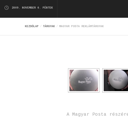
2009. NOVEMBER 6. PÉNTEK
KEZDŐLAP
TÁRGYAK
MAGYAR POSTA REKLÁMTÁRGYAK
A Magyar Posta részér