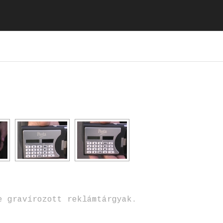
e gravírozott reklámtárgyak.