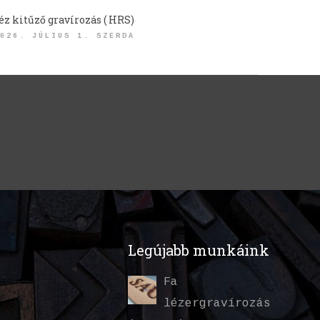
éz kitűző gravírozás ( HRS)
026. JÚLIUS 1. SZERDA
Legújabb munkáink
Fa
lézergravírozás