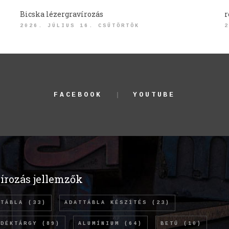
Bicska lézergravírozás
r
2026. JÚLIUS 16. CSÜTÖRTÖK
2
FACEBOOK
YOUTUBE
írozás jellemzők
TTÁBLA
(33)
ADATTÁBLA KÉSZÍTÉS
(23)
NDÉKTÁRGY
(89)
ALUMÍNIUM
(64)
BETŰ
(10)