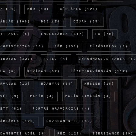
NZ
(31)
BŐR
(13)
CÉGTÁBLA
(126)
TÁBLÁK
(109)
DÍJ
(70)
DÍJAK
(85)
ETT ACÉL
(6)
EMLÉKTÁBLA
(117)
FA
(79)
Ó GRAVÍROZÁS
(10)
FÉM
(199)
FÚJÓSABLON
(9)
VÍROZÁS
(327)
HOTEL
(4)
INFORMÁCIÓS TÁBLA
(83
OLA
(6)
KIVÁGÁS
(52)
LÉZERGRAVÍROZÁS
(112)
ERVÁGÁS
(13)
MŰANYAG
(54)
MŰSZER
(18)
EVÉL
(3)
PAPÍR
(4)
PAPÍR KIVÁGÁS
(4)
KETT
(82)
PORTRÉ GRAVÍROZÁS
(4)
LÁMTÁBLA
(120)
ROZSDAMENTES
(42)
SDAMENTES ACÉL
(9)
RÉZ
(129)
SZERSZÁMOK
(29)