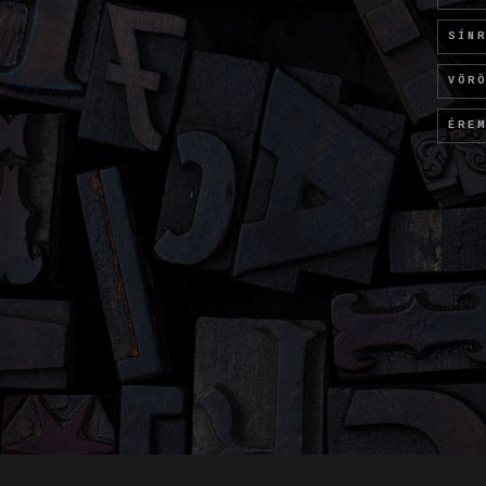
SÍN
VÖR
ÉRE