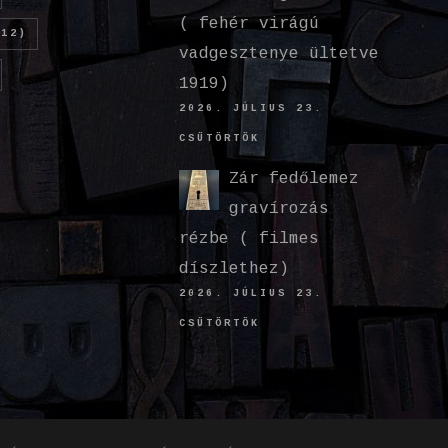
( fehér virágú
12)
vadgesztenye ültetve
1919)
2026. JÚLIUS 23.
CSÜTÖRTÖK
Zár fedőlemez
gravírozás
rézbe ( filmes
díszlethez)
2026. JÚLIUS 23.
CSÜTÖRTÖK