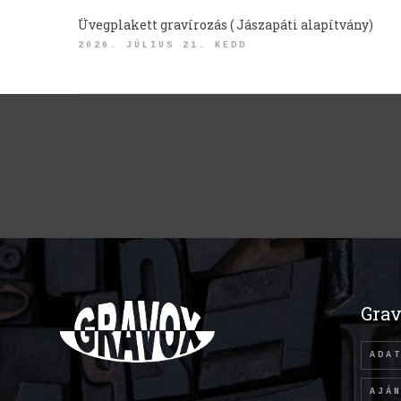
Üvegplakett gravírozás ( Jászapáti alapítvány)
2026. JÚLIUS 21. KEDD
Grav
ADA
AJÁ