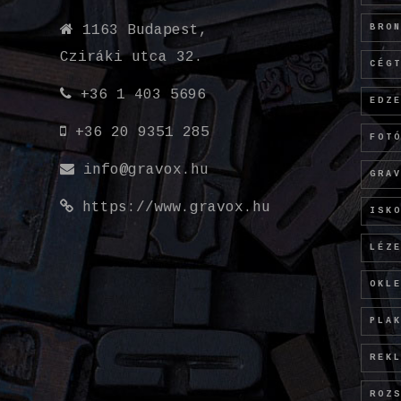
BRO
1163 Budapest,
Cziráki utca 32.
CÉG
+36 1 403 5696
EDZ
+36 20 9351 285
FOT
info@gravox.hu
GRA
https://www.gravox.hu
ISK
LÉZ
OKL
PLA
REK
ROZ