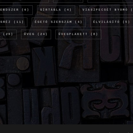
RENDSZER
(6)
SÍRTÁBLA
(4)
VIASZPECSÉT NYOMÓ
(
ÖSRÉZ
(11)
ÉGETŐ SZERSZÁM
(4)
ÉLVILÁGÍTÓ
(5)
M
(29)
ÜVEG
(24)
ÜVEGPLAKETT
(8)