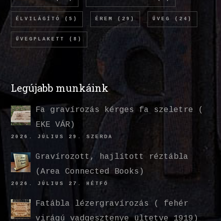
ÉLVILÁGÍTÓ
(5)
ÉREM
(29)
ÜVEG
(24)
ÜVEGPLAKETT
(8)
Legújabb munkáink
Fa gravírozás kérges fa szeletre (
EKE VÁR)
2026. JÚLIUS 29. SZERDA
Gravírozott, hajlított réztábla
(Area Connected Books)
2026. JÚLIUS 27. HÉTFŐ
Fatábla lézergravírozás ( fehér
virágú vadgesztenye ültetve 1919)