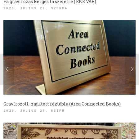
Fa gravírozás kérges fa szeletre ( EKE VÁR)
2026. JÚLIUS 29. SZERDA
Gravírozott, hajlított réztábla (Area Connected Books)
2026. JÚLIUS 27. HÉTFŐ