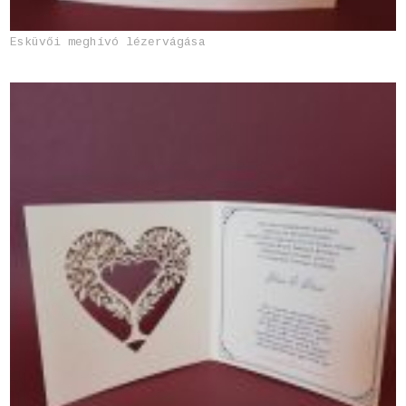
Esküvői meghívó lézervágása