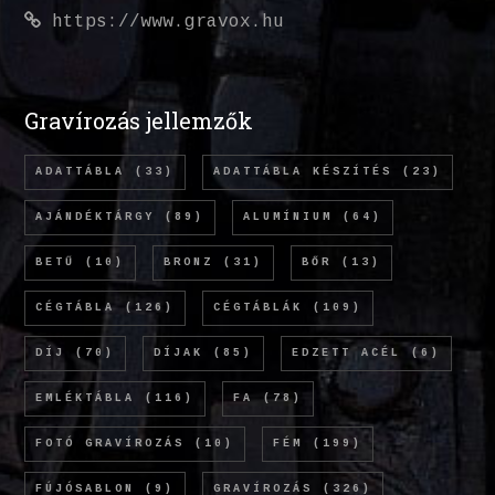
https://www.gravox.hu
Gravírozás jellemzők
ADATTÁBLA
(33)
ADATTÁBLA KÉSZÍTÉS
(23)
AJÁNDÉKTÁRGY
(89)
ALUMÍNIUM
(64)
BETŰ
(10)
BRONZ
(31)
BŐR
(13)
CÉGTÁBLA
(126)
CÉGTÁBLÁK
(109)
DÍJ
(70)
DÍJAK
(85)
EDZETT ACÉL
(6)
EMLÉKTÁBLA
(116)
FA
(78)
FOTÓ GRAVÍROZÁS
(10)
FÉM
(199)
FÚJÓSABLON
(9)
GRAVÍROZÁS
(326)