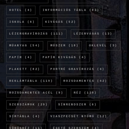
HOTEL
(4)
INFORMÁCIÓS TÁBLA
(82)
ISKOLA
(6)
KIVÁGÁS
(52)
LÉZERGRAVÍROZÁS
(111)
LÉZERVÁGÁS
(13)
MŰANYAG
(54)
MŰSZER
(18)
OKLEVÉL
(3)
PAPÍR
(4)
PAPÍR KIVÁGÁS
(4)
PLAKETT
(82)
PORTRÉ GRAVÍROZÁS
(4)
REKLÁMTÁBLA
(119)
ROZSDAMENTES
(42)
ROZSDAMENTES ACÉL
(9)
RÉZ
(129)
SZERSZÁMOK
(29)
SÍNRENDSZER
(6)
SÍRTÁBLA
(4)
VIASZPECSÉT NYOMÓ
(12)
VÖRÖSRÉZ
(11)
ÉGETŐ SZERSZÁM
(4)