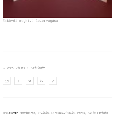
Esküvői meghívó lézervágása
2019. JÚLIUS 4. CSÜTÖRTÖK
JELLEMZŐK:
GRAVÍROZÁS
KIVÁGÁS
LÉZERGRAVÍROZÁS
PAPÍR
PAPÍR KIVÁGÁS