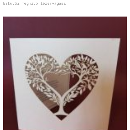
Esküvői meghívó lézervágása