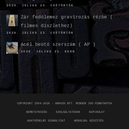
2026. JÚLIUS 23. CSÜTÖRTÖK
Zár fedőlemez gravírozás rézbe (
filmes díszlethez)
2026. JÚLIUS 23. CSÜTÖRTÖK
Acél beütő szerszám ( AP )
2026. JÚLIUS 21. KEDD
COPYRIGHT 1994-2026 - GRAVOX KFT. MINDEN JOG FENNTARTVA
BEMUTATKOZÁS
SZOLGÁLTATÁSOK
KAPCSOLAT
ADATVÉDELMI SZABÁLYZAT
WEBOLDAL KÉSZÍTÉS