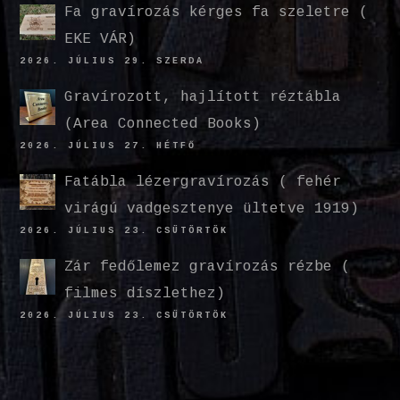
Fa gravírozás kérges fa szeletre (
EKE VÁR)
2026. JÚLIUS 29. SZERDA
Gravírozott, hajlított réztábla
(Area Connected Books)
2026. JÚLIUS 27. HÉTFŐ
Fatábla lézergravírozás ( fehér
virágú vadgesztenye ültetve 1919)
2026. JÚLIUS 23. CSÜTÖRTÖK
Zár fedőlemez gravírozás rézbe (
filmes díszlethez)
2026. JÚLIUS 23. CSÜTÖRTÖK