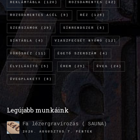
REKLÁMTÁBLA
(120)
ROZSDAMENTES
(42)
ROZSDAMENTES ACÉL
(9)
RÉZ
(129)
SZERSZÁMOK
(29)
SÍNRENDSZER
(6)
SÍRTÁBLA
(4)
VIASZPECSÉT NYOMÓ
(12)
VÖRÖSRÉZ
(11)
ÉGETŐ SZERSZÁM
(4)
ÉLVILÁGÍTÓ
(5)
ÉREM
(29)
ÜVEG
(24)
ÜVEGPLAKETT
(8)
Legújabb munkáink
Fa lézergravírozás ( SAUNA)
2026. AUGUSZTUS 7. PÉNTEK