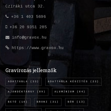
Cziráki utca 32.
+36 1 403 5696
+36 20 9351 285
info@gravox.hu
https://www.gravox.hu
Gravírozás jellemzők
ADATTÁBLA
(33)
ADATTÁBLA KÉSZÍTÉS
(23)
AJÁNDÉKTÁRGY
(89)
ALUMÍNIUM
(64)
BETŰ
(10)
BRONZ
(31)
BŐR
(13)