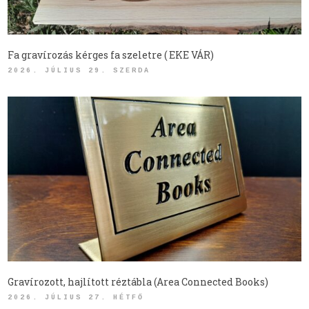
Fa gravírozás kérges fa szeletre ( EKE VÁR)
2026. JÚLIUS 29. SZERDA
Gravírozott, hajlított réztábla (Area Connected Books)
2026. JÚLIUS 27. HÉTFŐ