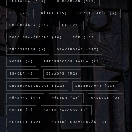
CÉGTÁBLA
(126)
CÉGTÁBLÁK
(109)
DÍJ
(70)
DÍJAK
(85)
EDZETT ACÉL
(6)
EMLÉKTÁBLA
(117)
FA
(79)
FOTÓ GRAVÍROZÁS
(10)
FÉM
(199)
FÚJÓSABLON
(9)
GRAVÍROZÁS
(327)
HOTEL
(4)
INFORMÁCIÓS TÁBLA
(83)
ISKOLA
(6)
KIVÁGÁS
(52)
LÉZERGRAVÍROZÁS
(112)
LÉZERVÁGÁS
(13)
MŰANYAG
(54)
MŰSZER
(18)
OKLEVÉL
(3)
PAPÍR
(4)
PAPÍR KIVÁGÁS
(4)
PLAKETT
(82)
PORTRÉ GRAVÍROZÁS
(4)