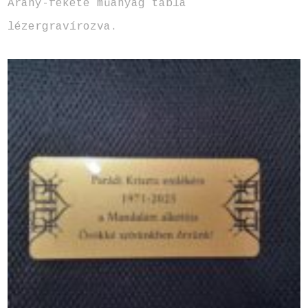
Arany-fekete műanyag tábla
lézergravírozva.