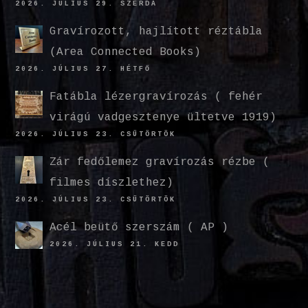
2026. JÚLIUS 29. SZERDA
Gravírozott, hajlított réztábla
(Area Connected Books)
2026. JÚLIUS 27. HÉTFŐ
Fatábla lézergravírozás ( fehér
virágú vadgesztenye ültetve 1919)
2026. JÚLIUS 23. CSÜTÖRTÖK
Zár fedőlemez gravírozás rézbe (
filmes díszlethez)
2026. JÚLIUS 23. CSÜTÖRTÖK
Acél beütő szerszám ( AP )
2026. JÚLIUS 21. KEDD