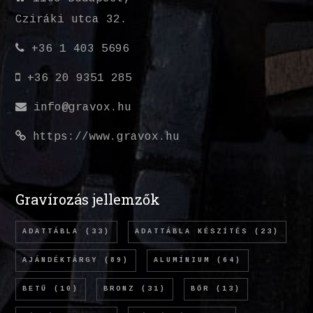
Cziráki utca 32.
+36 1 403 5696
+36 20 9351 285
info@gravox.hu
https://www.gravox.hu
Gravírozás jellemzők
ADATTÁBLA
(33)
ADATTÁBLA KÉSZÍTÉS
(23)
AJÁNDÉKTÁRGY
(89)
ALUMÍNIUM
(64)
BETŰ
(10)
BRONZ
(31)
BŐR
(13)