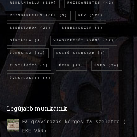
REKLÁMTÁBLA
(119)
ROZSDAMENTES
(42)
ROZSDAMENTES ACÉL
(9)
RÉZ
(129)
SZERSZÁMOK
(29)
SÍNRENDSZER
(6)
SÍRTÁBLA
(4)
VIASZPECSÉT NYOMÓ
(12)
VÖRÖSRÉZ
(11)
ÉGETŐ SZERSZÁM
(4)
ÉLVILÁGÍTÓ
(5)
ÉREM
(29)
ÜVEG
(24)
ÜVEGPLAKETT
(8)
Legújabb munkáink
Fa gravírozás kérges fa szeletre (
EKE VÁR)