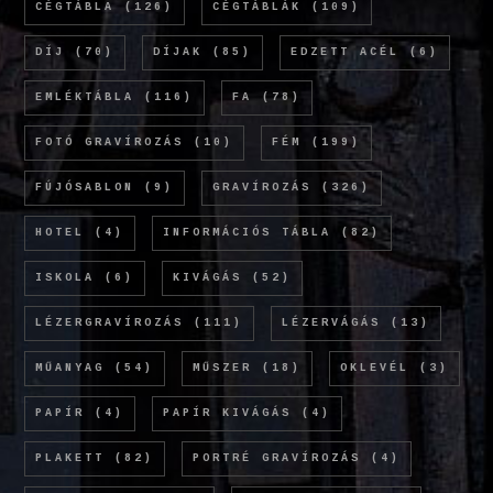
CÉGTÁBLA
(126)
CÉGTÁBLÁK
(109)
DÍJ
(70)
DÍJAK
(85)
EDZETT ACÉL
(6)
EMLÉKTÁBLA
(116)
FA
(78)
FOTÓ GRAVÍROZÁS
(10)
FÉM
(199)
FÚJÓSABLON
(9)
GRAVÍROZÁS
(326)
HOTEL
(4)
INFORMÁCIÓS TÁBLA
(82)
ISKOLA
(6)
KIVÁGÁS
(52)
LÉZERGRAVÍROZÁS
(111)
LÉZERVÁGÁS
(13)
MŰANYAG
(54)
MŰSZER
(18)
OKLEVÉL
(3)
PAPÍR
(4)
PAPÍR KIVÁGÁS
(4)
PLAKETT
(82)
PORTRÉ GRAVÍROZÁS
(4)