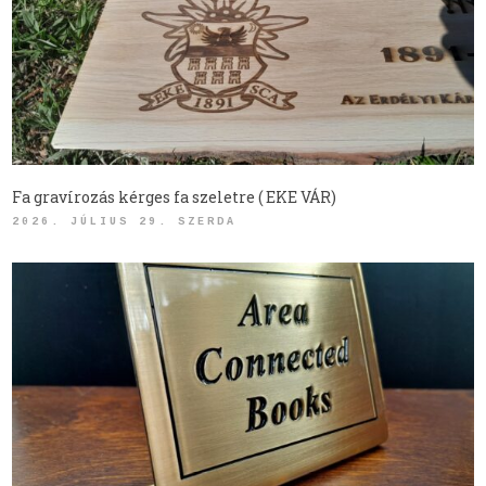
Fa gravírozás kérges fa szeletre ( EKE VÁR)
2026. JÚLIUS 29. SZERDA