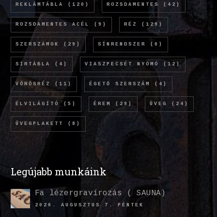
REKLÁMTÁBLA
(120)
ROZSDAMENTES
(42)
ROZSDAMENTES ACÉL
(9)
RÉZ
(129)
SZERSZÁMOK
(29)
SÍNRENDSZER
(6)
SÍRTÁBLA
(4)
VIASZPECSÉT NYOMÓ
(12)
VÖRÖSRÉZ
(11)
ÉGETŐ SZERSZÁM
(4)
ÉLVILÁGÍTÓ
(5)
ÉREM
(29)
ÜVEG
(24)
ÜVEGPLAKETT
(8)
Legújabb munkáink
Fa lézergravírozás ( SAUNA)
2026. AUGUSZTUS 7. PÉNTEK