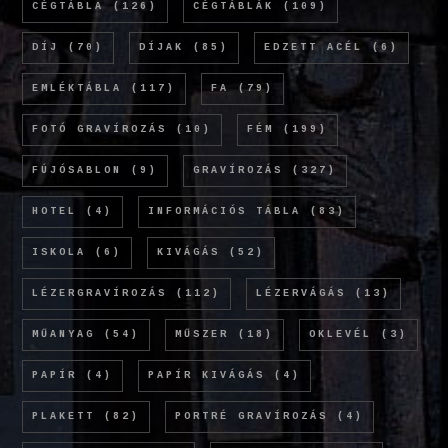
CÉGTÁBLA
(126)
CÉGTÁBLÁK
(109)
DÍJ
(70)
DÍJAK
(85)
EDZETT ACÉL
(6)
EMLÉKTÁBLA
(117)
FA
(79)
FOTÓ GRAVÍROZÁS
(10)
FÉM
(199)
FÚJÓSABLON
(9)
GRAVÍROZÁS
(327)
HOTEL
(4)
INFORMÁCIÓS TÁBLA
(83)
ISKOLA
(6)
KIVÁGÁS
(52)
LÉZERGRAVÍROZÁS
(112)
LÉZERVÁGÁS
(13)
MŰANYAG
(54)
MŰSZER
(18)
OKLEVÉL
(3)
PAPÍR
(4)
PAPÍR KIVÁGÁS
(4)
PLAKETT
(82)
PORTRÉ GRAVÍROZÁS
(4)