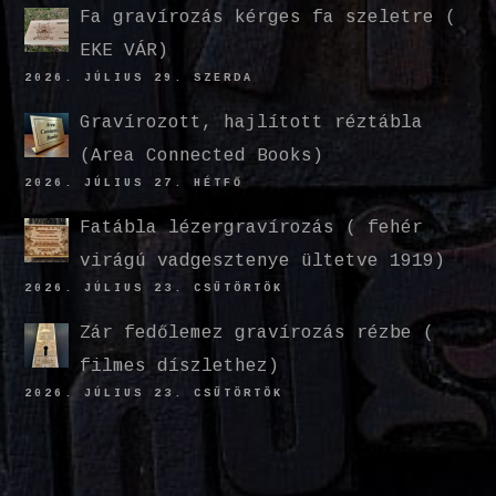
Fa gravírozás kérges fa szeletre (
EKE VÁR)
2026. JÚLIUS 29. SZERDA
Gravírozott, hajlított réztábla
(Area Connected Books)
2026. JÚLIUS 27. HÉTFŐ
Fatábla lézergravírozás ( fehér
virágú vadgesztenye ültetve 1919)
2026. JÚLIUS 23. CSÜTÖRTÖK
Zár fedőlemez gravírozás rézbe (
filmes díszlethez)
2026. JÚLIUS 23. CSÜTÖRTÖK