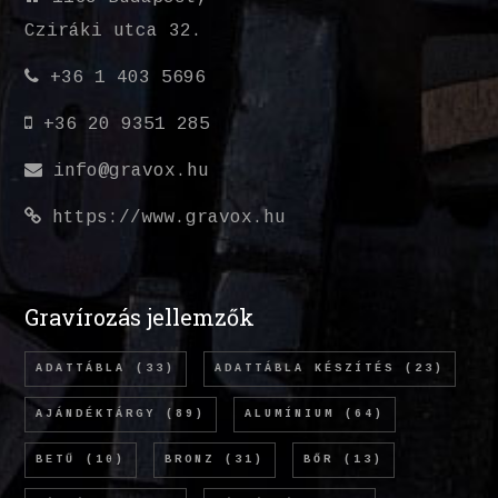
Cziráki utca 32.
+36 1 403 5696
+36 20 9351 285
info@gravox.hu
https://www.gravox.hu
Gravírozás jellemzők
ADATTÁBLA
(33)
ADATTÁBLA KÉSZÍTÉS
(23)
AJÁNDÉKTÁRGY
(89)
ALUMÍNIUM
(64)
BETŰ
(10)
BRONZ
(31)
BŐR
(13)