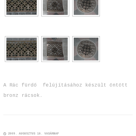
A Rác fürdő felújításához készült öntött
bronz rácsok.
2009. AUGUSZTUS 16. VASÁRNAP