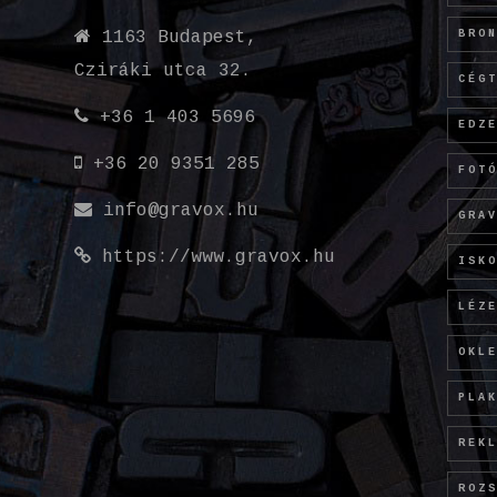
BRO
1163 Budapest,
Cziráki utca 32.
CÉG
+36 1 403 5696
EDZ
+36 20 9351 285
FOT
info@gravox.hu
GRA
https://www.gravox.hu
ISK
LÉZ
OKL
PLA
REK
ROZ