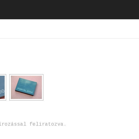
írozással feliratozva.