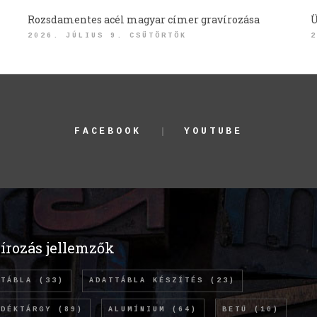
Rozsdamentes acél magyar címer gravírozása
Ü
2026. JÚLIUS 9. CSÜTÖRTÖK
2
FACEBOOK
YOUTUBE
írozás jellemzők
TTÁBLA
(33)
ADATTÁBLA KÉSZÍTÉS
(23)
NDÉKTÁRGY
(89)
ALUMÍNIUM
(64)
BETŰ
(10)