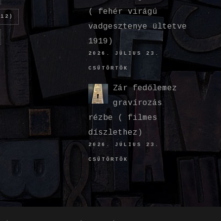
( fehér virágú
12)
vadgesztenye ültetve
1919)
2026. JÚLIUS 23.
CSÜTÖRTÖK
Zár fedőlemez
gravírozás
rézbe ( filmes
díszlethez)
2026. JÚLIUS 23.
CSÜTÖRTÖK