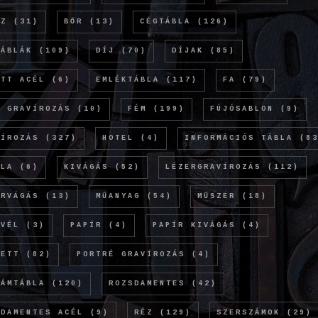
NZ
(31)
BŐR
(13)
CÉGTÁBLA
(126)
TÁBLÁK
(109)
DÍJ
(70)
DÍJAK
(85)
ETT ACÉL
(6)
EMLÉKTÁBLA
(117)
FA
(79)
Ó GRAVÍROZÁS
(10)
FÉM
(199)
FÚJÓSABLON
(9)
VÍROZÁS
(327)
HOTEL
(4)
INFORMÁCIÓS TÁBLA
(83
OLA
(6)
KIVÁGÁS
(52)
LÉZERGRAVÍROZÁS
(112)
ERVÁGÁS
(13)
MŰANYAG
(54)
MŰSZER
(18)
EVÉL
(3)
PAPÍR
(4)
PAPÍR KIVÁGÁS
(4)
KETT
(82)
PORTRÉ GRAVÍROZÁS
(4)
LÁMTÁBLA
(120)
ROZSDAMENTES
(42)
SDAMENTES ACÉL
(9)
RÉZ
(129)
SZERSZÁMOK
(29)