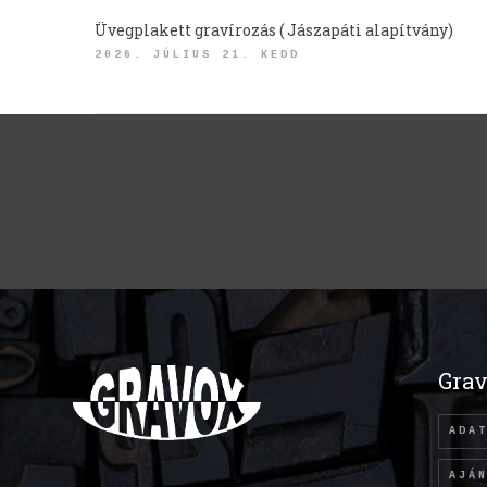
Üvegplakett gravírozás ( Jászapáti alapítvány)
2026. JÚLIUS 21. KEDD
Grav
ADA
AJÁ