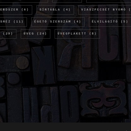
RENDSZER
(6)
SÍRTÁBLA
(4)
VIASZPECSÉT NYOMÓ
(
ÖSRÉZ
(11)
ÉGETŐ SZERSZÁM
(4)
ÉLVILÁGÍTÓ
(5)
M
(29)
ÜVEG
(24)
ÜVEGPLAKETT
(8)