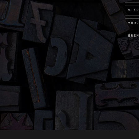
SÍN
VÖR
ÉRE