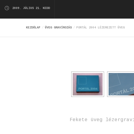
2009. JÚLIUS 21. KEDD
KEZDŐLAP
ÜVEG GRAVÍROZÁS
PORTÁL 2004 LÉZEREZETT ÜVEG
Fekete üveg lézergrav