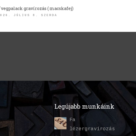
vegpalack gravírozás ( macskafej)
026. JÚLIUS 8. SZERDA
Legújabb munkáink
Fa
lézergravírozás