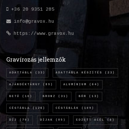
+36 20 9351 285
info@gravox.hu
https://www.gravox.hu
Gravírozás jellemzők
ADATTÁBLA
(33)
ADATTÁBLA KÉSZÍTÉS
(23)
AJÁNDÉKTÁRGY
(89)
ALUMÍNIUM
(64)
BETŰ
(10)
BRONZ
(31)
BŐR
(13)
CÉGTÁBLA
(126)
CÉGTÁBLÁK
(109)
DÍJ
(70)
DÍJAK
(85)
EDZETT ACÉL
(6)