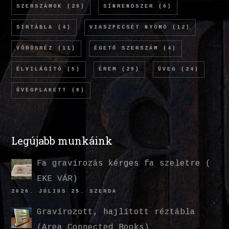
SZERSZÁMOK
(29)
SÍNRENDSZER
(6)
SÍRTÁBLA
(4)
VIASZPECSÉT NYOMÓ
(12)
VÖRÖSRÉZ
(11)
ÉGETŐ SZERSZÁM
(4)
ÉLVILÁGÍTÓ
(5)
ÉREM
(29)
ÜVEG
(24)
ÜVEGPLAKETT
(8)
Legújabb munkáink
Fa gravírozás kérges fa szeletre (
EKE VÁR)
2026. JÚLIUS 29. SZERDA
Gravírozott, hajlított réztábla
(Area Connected Books)