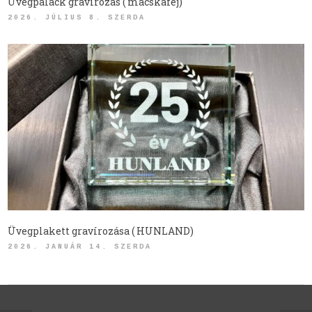
Üvegpalack gravírozás ( macskafej)
2026. JÚLIUS 8. SZERDA
Üvegplakett gravírozása ( HUNLAND)
2026. JANUÁR 14. SZERDA