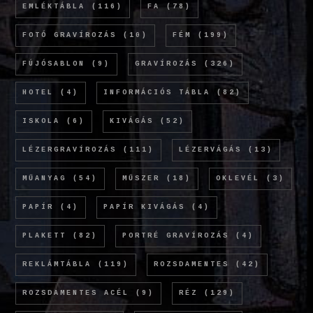
EMLÉKTÁBLA
(116)
FA
(78)
FOTÓ GRAVÍROZÁS
(10)
FÉM
(199)
FÚJÓSABLON
(9)
GRAVÍROZÁS
(326)
HOTEL
(4)
INFORMÁCIÓS TÁBLA
(82)
ISKOLA
(6)
KIVÁGÁS
(52)
LÉZERGRAVÍROZÁS
(111)
LÉZERVÁGÁS
(13)
MŰANYAG
(54)
MŰSZER
(18)
OKLEVÉL
(3)
PAPÍR
(4)
PAPÍR KIVÁGÁS
(4)
PLAKETT
(82)
PORTRÉ GRAVÍROZÁS
(4)
REKLÁMTÁBLA
(119)
ROZSDAMENTES
(42)
ROZSDAMENTES ACÉL
(9)
RÉZ
(129)