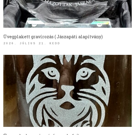
Üvegplakett gravírozás ( Jászapáti alapítvány)
2026. JÚLIUS 21. KEDD