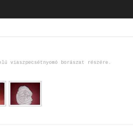
elű viaszpecsétnyomó borászat részére.