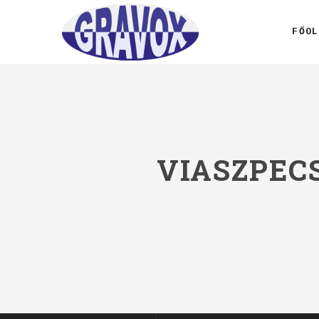
FŐOL
VIASZPEC