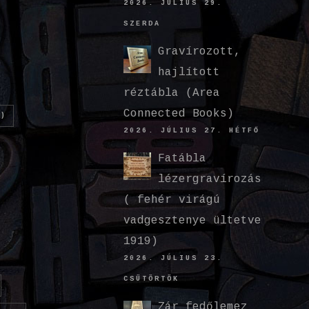
2026. JÚLIUS 29.
SZERDA
Gravírozott,
hajlított
réztábla (Area
Connected Books)
)
2026. JÚLIUS 27. HÉTFŐ
Fatábla
lézergravírozás
( fehér virágú
vadgesztenye ültetve
1919)
2026. JÚLIUS 23.
CSÜTÖRTÖK
Zár fedőlemez