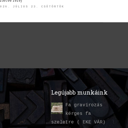
ltetve 1919)
026. JÚLIUS 23. CSÜTÖRTÖK
Legújabb munkáink
Fa gravírozás
kérges fa
szeletre ( EKE VÁR)