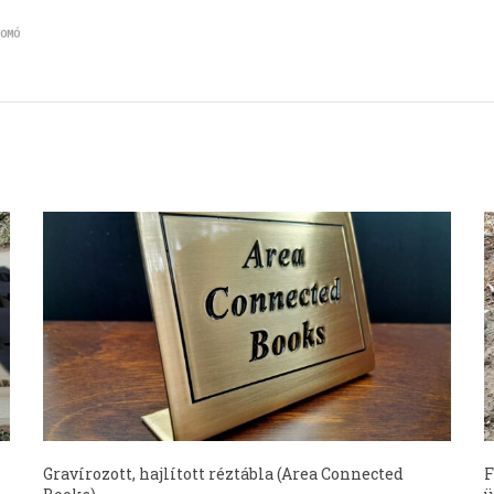
OMÓ
Gravírozott, hajlított réztábla (Area Connected
F