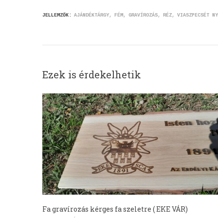
JELLEMZŐK:
AJÁNDÉKTÁRGY
FÉM
GRAVÍROZÁS
RÉZ
VIASZPECSÉT NY
Ezek is érdekelhetik
Fa gravírozás kérges fa szeletre ( EKE VÁR)