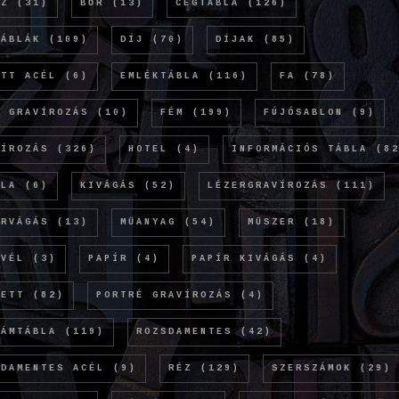
NZ
(31)
BŐR
(13)
CÉGTÁBLA
(126)
TÁBLÁK
(109)
DÍJ
(70)
DÍJAK
(85)
ETT ACÉL
(6)
EMLÉKTÁBLA
(116)
FA
(78)
Ó GRAVÍROZÁS
(10)
FÉM
(199)
FÚJÓSABLON
(9)
VÍROZÁS
(326)
HOTEL
(4)
INFORMÁCIÓS TÁBLA
(82
OLA
(6)
KIVÁGÁS
(52)
LÉZERGRAVÍROZÁS
(111)
ERVÁGÁS
(13)
MŰANYAG
(54)
MŰSZER
(18)
EVÉL
(3)
PAPÍR
(4)
PAPÍR KIVÁGÁS
(4)
KETT
(82)
PORTRÉ GRAVÍROZÁS
(4)
LÁMTÁBLA
(119)
ROZSDAMENTES
(42)
SDAMENTES ACÉL
(9)
RÉZ
(129)
SZERSZÁMOK
(29)