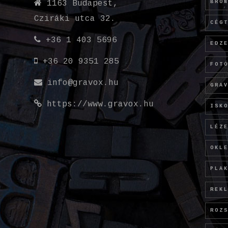
BRO
1163 Budapest,
Cziráki utca 32.
CÉG
+36 1 403 5696
EDZ
+36 20 9351 285
FOT
info@gravox.hu
GRA
https://www.gravox.hu
ISK
LÉZ
OKL
PLA
REK
ROZ