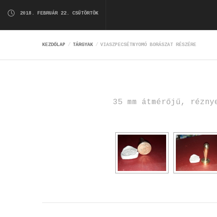
2018. FEBRUÁR 22. CSÜTÖRTÖK
KEZDŐLAP
TÁRGYAK
VIASZPECSÉTNYOMÓ BORÁSZAT RÉSZÉRE
35 mm átmérőjű, rézny