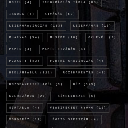
HOTEL
(4)
INFORMÁCIÓS TÁBLA
(83)
ISKOLA
(6)
KIVÁGÁS
(52)
LÉZERGRAVÍROZÁS
(113)
LÉZERVÁGÁS
(13)
MŰANYAG
(54)
MŰSZER
(18)
OKLEVÉL
(3)
PAPÍR
(4)
PAPÍR KIVÁGÁS
(4)
PLAKETT
(83)
PORTRÉ GRAVÍROZÁS
(4)
REKLÁMTÁBLA
(121)
ROZSDAMENTES
(42)
ROZSDAMENTES ACÉL
(9)
RÉZ
(129)
SZERSZÁMOK
(29)
SÍNRENDSZER
(6)
SÍRTÁBLA
(4)
VIASZPECSÉT NYOMÓ
(12)
VÖRÖSRÉZ
(11)
ÉGETŐ SZERSZÁM
(4)