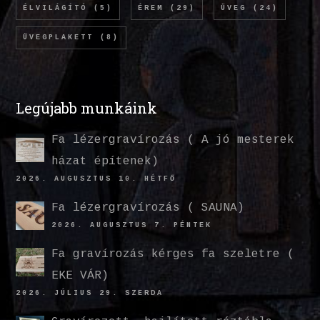
ÉLVILÁGÍTÓ
(5)
ÉREM
(29)
ÜVEG
(24)
ÜVEGPLAKETT
(8)
Legújabb munkáink
Fa lézergravírozás ( A jó mesterek
házat építenek)
2026. AUGUSZTUS 10. HÉTFŐ
Fa lézergravírozás ( SAUNA)
2026. AUGUSZTUS 7. PÉNTEK
Fa gravírozás kérges fa szeletre (
EKE VÁR)
2026. JÚLIUS 29. SZERDA