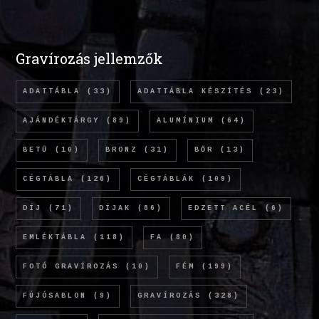
Gravírozás jellemzők
ADATTÁBLA
(33)
ADATTÁBLA KÉSZÍTÉS
(23)
AJÁNDÉKTÁRGY
(89)
ALUMÍNIUM
(64)
BETŰ
(10)
BRONZ
(31)
BŐR
(13)
CÉGTÁBLA
(126)
CÉGTÁBLÁK
(109)
DÍJ
(71)
DÍJAK
(86)
EDZETT ACÉL
(6)
EMLÉKTÁBLA
(118)
FA
(80)
FOTÓ GRAVÍROZÁS
(10)
FÉM
(199)
FÚJÓSABLON
(9)
GRAVÍROZÁS
(328)