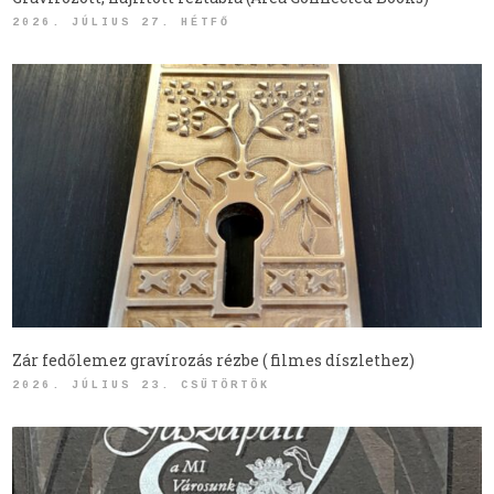
2026. JÚLIUS 27. HÉTFŐ
Zár fedőlemez gravírozás rézbe ( filmes díszlethez)
2026. JÚLIUS 23. CSÜTÖRTÖK