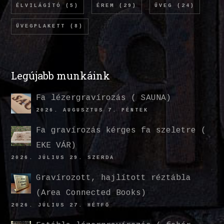
ÉLVILÁGÍTÓ
(5)
ÉREM
(29)
ÜVEG
(24)
ÜVEGPLAKETT
(8)
Legújabb munkáink
Fa lézergravírozás ( SAUNA)
2026. AUGUSZTUS 7. PÉNTEK
Fa gravírozás kérges fa szeletre (
EKE VÁR)
2026. JÚLIUS 29. SZERDA
Gravírozott, hajlított réztábla
(Area Connected Books)
2026. JÚLIUS 27. HÉTFŐ