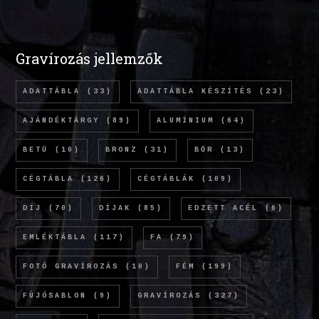
Gravírozás jellemzők
ADATTÁBLA
(33)
ADATTÁBLA KÉSZÍTÉS
(23)
AJÁNDÉKTÁRGY
(89)
ALUMÍNIUM
(64)
BETŰ
(10)
BRONZ
(31)
BŐR
(13)
CÉGTÁBLA
(126)
CÉGTÁBLÁK
(109)
DÍJ
(70)
DÍJAK
(85)
EDZETT ACÉL
(6)
EMLÉKTÁBLA
(117)
FA
(79)
FOTÓ GRAVÍROZÁS
(10)
FÉM
(199)
FÚJÓSABLON
(9)
GRAVÍROZÁS
(327)