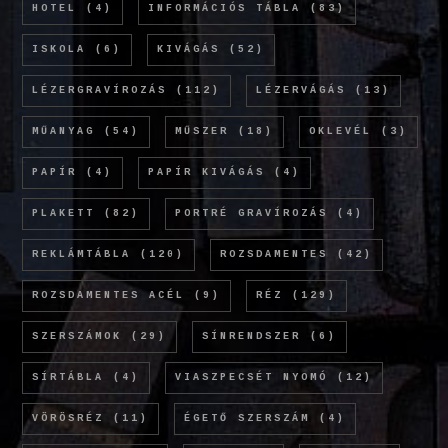
HOTEL
(4)
INFORMÁCIÓS TÁBLA
(83)
ISKOLA
(6)
KIVÁGÁS
(52)
LÉZERGRAVÍROZÁS
(112)
LÉZERVÁGÁS
(13)
MŰANYAG
(54)
MŰSZER
(18)
OKLEVÉL
(3)
PAPÍR
(4)
PAPÍR KIVÁGÁS
(4)
PLAKETT
(82)
PORTRÉ GRAVÍROZÁS
(4)
REKLÁMTÁBLA
(120)
ROZSDAMENTES
(42)
ROZSDAMENTES ACÉL
(9)
RÉZ
(129)
SZERSZÁMOK
(29)
SÍNRENDSZER
(6)
SÍRTÁBLA
(4)
VIASZPECSÉT NYOMÓ
(12)
VÖRÖSRÉZ
(11)
ÉGETŐ SZERSZÁM
(4)