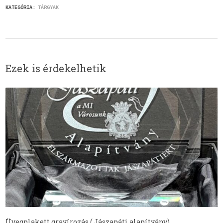
KATEGÓRIA:
TÁRGYAK
Ezek is érdekelhetik
Üvegplakett gravírozás ( Jászapáti alapítvány)