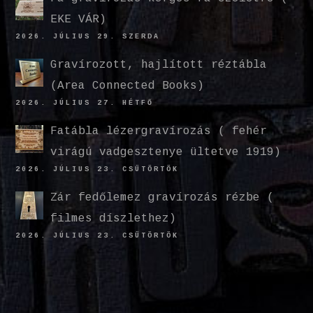
EKE VÁR)
2026. JÚLIUS 29. SZERDA
Gravírozott, hajlított réztábla
(Area Connected Books)
2026. JÚLIUS 27. HÉTFŐ
Fatábla lézergravírozás ( fehér
virágú vadgesztenye ültetve 1919)
2026. JÚLIUS 23. CSÜTÖRTÖK
Zár fedőlemez gravírozás rézbe (
filmes díszlethez)
2026. JÚLIUS 23. CSÜTÖRTÖK