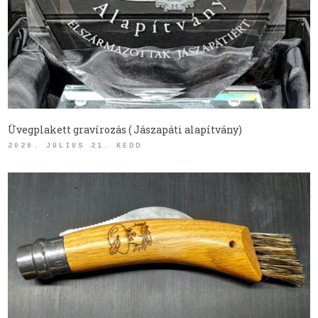
Üvegplakett gravírozás ( Jászapáti alapítvány)
2026. JÚLIUS 21. KEDD