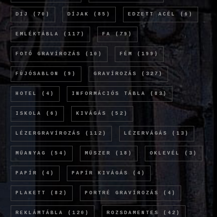
DÍJ
(70)
DÍJAK
(85)
EDZETT ACÉL
(6)
EMLÉKTÁBLA
(117)
FA
(79)
FOTÓ GRAVÍROZÁS
(10)
FÉM
(199)
FÚJÓSABLON
(9)
GRAVÍROZÁS
(327)
HOTEL
(4)
INFORMÁCIÓS TÁBLA
(83)
ISKOLA
(6)
KIVÁGÁS
(52)
LÉZERGRAVÍROZÁS
(112)
LÉZERVÁGÁS
(13)
MŰANYAG
(54)
MŰSZER
(18)
OKLEVÉL
(3)
PAPÍR
(4)
PAPÍR KIVÁGÁS
(4)
PLAKETT
(82)
PORTRÉ GRAVÍROZÁS
(4)
REKLÁMTÁBLA
(120)
ROZSDAMENTES
(42)