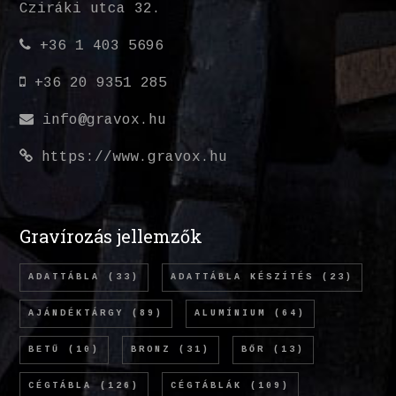
Cziráki utca 32.
+36 1 403 5696
+36 20 9351 285
info@gravox.hu
https://www.gravox.hu
Gravírozás jellemzők
ADATTÁBLA
(33)
ADATTÁBLA KÉSZÍTÉS
(23)
AJÁNDÉKTÁRGY
(89)
ALUMÍNIUM
(64)
BETŰ
(10)
BRONZ
(31)
BŐR
(13)
CÉGTÁBLA
(126)
CÉGTÁBLÁK
(109)