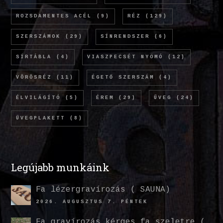
ROZSDAMENTES ACÉL
(9)
RÉZ
(129)
SZERSZÁMOK
(29)
SÍNRENDSZER
(6)
SÍRTÁBLA
(4)
VIASZPECSÉT NYOMÓ
(12)
VÖRÖSRÉZ
(11)
ÉGETŐ SZERSZÁM
(4)
ÉLVILÁGÍTÓ
(5)
ÉREM
(29)
ÜVEG
(24)
ÜVEGPLAKETT
(8)
Legújabb munkáink
Fa lézergravírozás ( SAUNA)
2026. AUGUSZTUS 7. PÉNTEK
Fa gravírozás kérges fa szeletre (