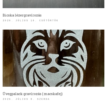
Bicska lézergravírozás
2026. JÚLIUS 16. CSÜTÖRTÖK
Üvegpalack gravírozás ( macskafej)
2026. JÚLIUS 8. SZERDA