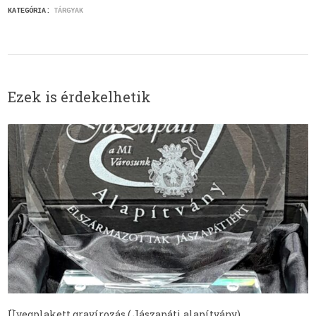
KATEGÓRIA:
TÁRGYAK
Ezek is érdekelhetik
Üvegplakett gravírozás ( Jászapáti alapítvány)