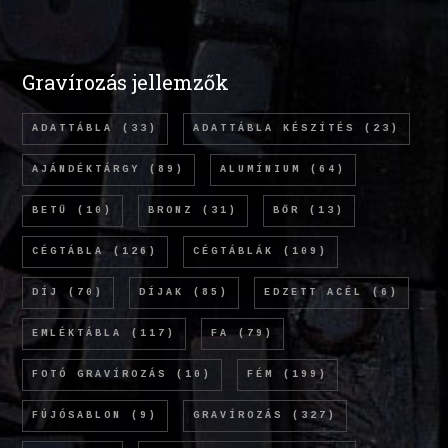
Gravírozás jellemzők
ADATTÁBLA
(33)
ADATTÁBLA KÉSZÍTÉS
(23)
AJÁNDÉKTÁRGY
(89)
ALUMÍNIUM
(64)
BETŰ
(10)
BRONZ
(31)
BŐR
(13)
CÉGTÁBLA
(126)
CÉGTÁBLÁK
(109)
DÍJ
(70)
DÍJAK
(85)
EDZETT ACÉL
(6)
EMLÉKTÁBLA
(117)
FA
(79)
FOTÓ GRAVÍROZÁS
(10)
FÉM
(199)
FÚJÓSABLON
(9)
GRAVÍROZÁS
(327)