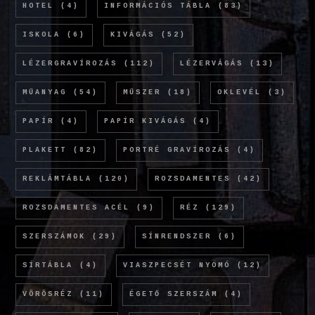
HOTEL
(4)
INFORMÁCIÓS TÁBLA
(83)
ISKOLA
(6)
KIVÁGÁS
(52)
LÉZERGRAVÍROZÁS
(112)
LÉZERVÁGÁS
(13)
MŰANYAG
(54)
MŰSZER
(18)
OKLEVÉL
(3)
PAPÍR
(4)
PAPÍR KIVÁGÁS
(4)
PLAKETT
(82)
PORTRÉ GRAVÍROZÁS
(4)
REKLÁMTÁBLA
(120)
ROZSDAMENTES
(42)
ROZSDAMENTES ACÉL
(9)
RÉZ
(129)
SZERSZÁMOK
(29)
SÍNRENDSZER
(6)
SÍRTÁBLA
(4)
VIASZPECSÉT NYOMÓ
(12)
VÖRÖSRÉZ
(11)
ÉGETŐ SZERSZÁM
(4)