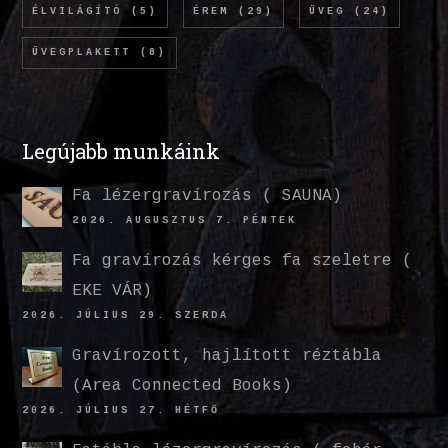
ÉLVILÁGÍTÓ
(5)
ÉREM
(29)
ÜVEG
(24)
ÜVEGPLAKETT
(8)
Legújabb munkáink
Fa lézergravírozás ( SAUNA)
2026. AUGUSZTUS 7. PÉNTEK
Fa gravírozás kérges fa szeletre (
EKE VÁR)
2026. JÚLIUS 29. SZERDA
Gravírozott, hajlított réztábla
(Area Connected Books)
2026. JÚLIUS 27. HÉTFŐ