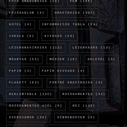
FOTÓ GRAVÍROZÁS
(10)
FÉM
(199)
FÚJÓSABLON
(9)
GRAVÍROZÁS
(327)
HOTEL
(4)
INFORMÁCIÓS TÁBLA
(83)
ISKOLA
(6)
KIVÁGÁS
(52)
LÉZERGRAVÍROZÁS
(112)
LÉZERVÁGÁS
(13)
MŰANYAG
(54)
MŰSZER
(18)
OKLEVÉL
(3)
PAPÍR
(4)
PAPÍR KIVÁGÁS
(4)
PLAKETT
(82)
PORTRÉ GRAVÍROZÁS
(4)
REKLÁMTÁBLA
(120)
ROZSDAMENTES
(42)
ROZSDAMENTES ACÉL
(9)
RÉZ
(129)
SZERSZÁMOK
(29)
SÍNRENDSZER
(6)