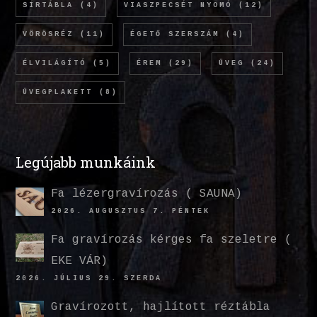
SÍRTÁBLA
(4)
VIASZPECSÉT NYOMÓ
(12)
VÖRÖSRÉZ
(11)
ÉGETŐ SZERSZÁM
(4)
ÉLVILÁGÍTÓ
(5)
ÉREM
(29)
ÜVEG
(24)
ÜVEGPLAKETT
(8)
Legújabb munkáink
Fa lézergravírozás ( SAUNA)
2026. AUGUSZTUS 7. PÉNTEK
Fa gravírozás kérges fa szeletre (
EKE VÁR)
2026. JÚLIUS 29. SZERDA
Gravírozott, hajlított réztábla