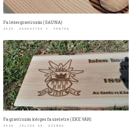
Fa lézergravírozás ( SAUNA)
2026. AUGUSZTUS 7. PÉNTEK
Fa gravírozás kérges fa szeletre ( EKE VÁR)
2026. JÚLIUS 29. SZERDA