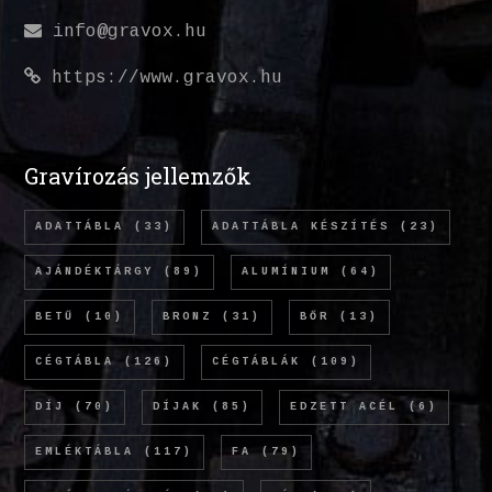
info@gravox.hu
https://www.gravox.hu
Gravírozás jellemzők
ADATTÁBLA
(33)
ADATTÁBLA KÉSZÍTÉS
(23)
AJÁNDÉKTÁRGY
(89)
ALUMÍNIUM
(64)
BETŰ
(10)
BRONZ
(31)
BŐR
(13)
CÉGTÁBLA
(126)
CÉGTÁBLÁK
(109)
DÍJ
(70)
DÍJAK
(85)
EDZETT ACÉL
(6)
EMLÉKTÁBLA
(117)
FA
(79)