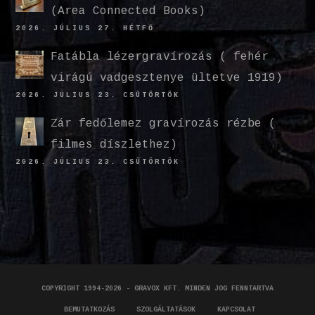
(Area Connected Books)
2026. JÚLIUS 27. HÉTFŐ
Fatábla lézergravírozás ( fehér
virágú vadgesztenye ültetve 1919)
2026. JÚLIUS 23. CSÜTÖRTÖK
Zár fedőlemez gravírozás rézbe (
filmes díszlethez)
2026. JÚLIUS 23. CSÜTÖRTÖK
COPYRIGHT 1994-2026 - GRAVOX KFT. MINDEN JOG FENNTARTVA
BEMUTATKOZÁS
SZOLGÁLTATÁSOK
KAPCSOLAT