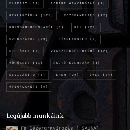
PLAKETT
(82)
PORTRÉ GRAVÍROZÁS
(4)
REKLÁMTÁBLA
(120)
ROZSDAMENTES
(42)
ROZSDAMENTES ACÉL
(9)
RÉZ
(129)
SZERSZÁMOK
(29)
SÍNRENDSZER
(6)
SÍRTÁBLA
(4)
VIASZPECSÉT NYOMÓ
(12)
VÖRÖSRÉZ
(11)
ÉGETŐ SZERSZÁM
(4)
ÉLVILÁGÍTÓ
(5)
ÉREM
(29)
ÜVEG
(24)
ÜVEGPLAKETT
(8)
Legújabb munkáink
Fa lézergravírozás ( SAUNA)