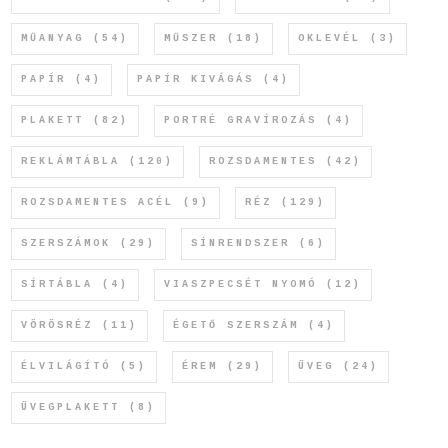
MŰANYAG
(54)
MŰSZER
(18)
OKLEVÉL
(3)
PAPÍR
(4)
PAPÍR KIVÁGÁS
(4)
PLAKETT
(82)
PORTRÉ GRAVÍROZÁS
(4)
REKLÁMTÁBLA
(120)
ROZSDAMENTES
(42)
ROZSDAMENTES ACÉL
(9)
RÉZ
(129)
SZERSZÁMOK
(29)
SÍNRENDSZER
(6)
SÍRTÁBLA
(4)
VIASZPECSÉT NYOMÓ
(12)
VÖRÖSRÉZ
(11)
ÉGETŐ SZERSZÁM
(4)
ÉLVILÁGÍTÓ
(5)
ÉREM
(29)
ÜVEG
(24)
ÜVEGPLAKETT
(8)