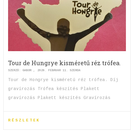
Tour de Hungrye kisméretű réz trófea.
SZERZŐ:
GABOR
2026. FEBRUÁR 11. SZERDA
Tour de Hongrye kisméretű réz trófea. Díj
gravírozás Trófea készítés Plakett
gravírozás Plakett készítés Gravírozás
RÉSZLETEK