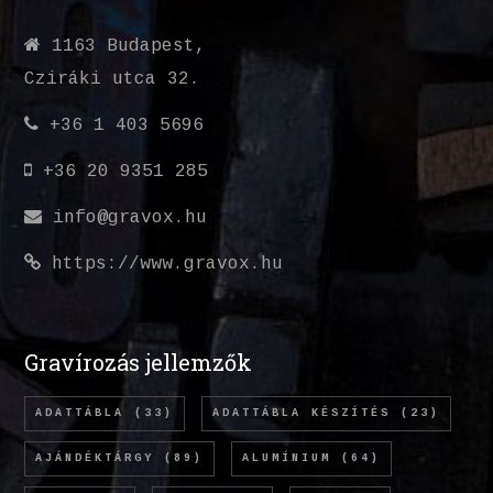
1163 Budapest,
Cziráki utca 32.
+36 1 403 5696
+36 20 9351 285
info@gravox.hu
https://www.gravox.hu
Gravírozás jellemzők
ADATTÁBLA
(33)
ADATTÁBLA KÉSZÍTÉS
(23)
AJÁNDÉKTÁRGY
(89)
ALUMÍNIUM
(64)