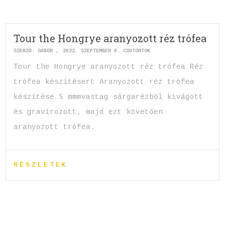
Tour the Hongrye aranyozott réz trófea
SZERZŐ:
GABOR
2022. SZEPTEMBER 8. CSÜTÖRTÖK
Tour the Hongrye aranyozott réz trófea Réz
trófea készítésert Aranyozott réz trófea
készítése 5 mmmvastag sárgarézből kivágott
és gravírozott, majd ezt követően
aranyozott trófea.
RÉSZLETEK