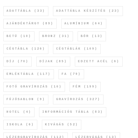
ADATTÁBLA
(33)
ADATTÁBLA KÉSZÍTÉS
(23)
AJÁNDÉKTÁRGY
(89)
ALUMÍNIUM
(64)
BETŰ
(10)
BRONZ
(31)
BŐR
(13)
CÉGTÁBLA
(126)
CÉGTÁBLÁK
(109)
DÍJ
(70)
DÍJAK
(85)
EDZETT ACÉL
(6)
EMLÉKTÁBLA
(117)
FA
(79)
FOTÓ GRAVÍROZÁS
(10)
FÉM
(199)
FÚJÓSABLON
(9)
GRAVÍROZÁS
(327)
HOTEL
(4)
INFORMÁCIÓS TÁBLA
(83)
ISKOLA
(6)
KIVÁGÁS
(52)
LÉZERGRAVÍROZÁS
(112)
LÉZERVÁGÁS
(13)