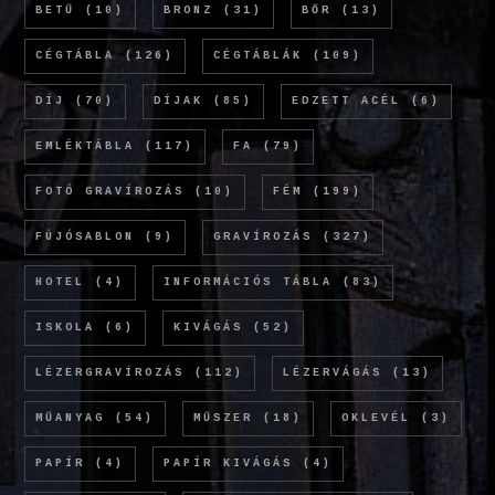
BETŰ
(10)
BRONZ
(31)
BŐR
(13)
CÉGTÁBLA
(126)
CÉGTÁBLÁK
(109)
DÍJ
(70)
DÍJAK
(85)
EDZETT ACÉL
(6)
EMLÉKTÁBLA
(117)
FA
(79)
FOTÓ GRAVÍROZÁS
(10)
FÉM
(199)
FÚJÓSABLON
(9)
GRAVÍROZÁS
(327)
HOTEL
(4)
INFORMÁCIÓS TÁBLA
(83)
ISKOLA
(6)
KIVÁGÁS
(52)
LÉZERGRAVÍROZÁS
(112)
LÉZERVÁGÁS
(13)
MŰANYAG
(54)
MŰSZER
(18)
OKLEVÉL
(3)
PAPÍR
(4)
PAPÍR KIVÁGÁS
(4)