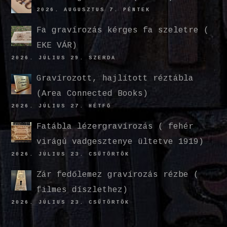
2026. AUGUSZTUS 7. PÉNTEK
Fa gravírozás kérges fa szeletre (
EKE VÁR)
2026. JÚLIUS 29. SZERDA
Gravírozott, hajlított réztábla
(Area Connected Books)
2026. JÚLIUS 27. HÉTFŐ
Fatábla lézergravírozás ( fehér
virágú vadgesztenye ültetve 1919)
2026. JÚLIUS 23. CSÜTÖRTÖK
Zár fedőlemez gravírozás rézbe (
filmes díszlethez)
2026. JÚLIUS 23. CSÜTÖRTÖK