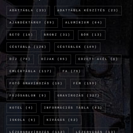
ADATTÁBLA
(33)
ADATTÁBLA KÉSZÍTÉS
(23)
AJÁNDÉKTÁRGY
(89)
ALUMÍNIUM
(64)
BETŰ
(10)
BRONZ
(31)
BŐR
(13)
CÉGTÁBLA
(126)
CÉGTÁBLÁK
(109)
DÍJ
(70)
DÍJAK
(85)
EDZETT ACÉL
(6)
EMLÉKTÁBLA
(117)
FA
(79)
FOTÓ GRAVÍROZÁS
(10)
FÉM
(199)
FÚJÓSABLON
(9)
GRAVÍROZÁS
(327)
HOTEL
(4)
INFORMÁCIÓS TÁBLA
(83)
ISKOLA
(6)
KIVÁGÁS
(52)
LÉZERGRAVÍROZÁS
(112)
LÉZERVÁGÁS
(13)