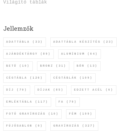
Világító táblák
Jellemzők
ADATTÁBLA
(33)
ADATTÁBLA KÉSZÍTÉS
(23)
AJÁNDÉKTÁRGY
(89)
ALUMÍNIUM
(64)
BETŰ
(10)
BRONZ
(31)
BŐR
(13)
CÉGTÁBLA
(126)
CÉGTÁBLÁK
(109)
DÍJ
(70)
DÍJAK
(85)
EDZETT ACÉL
(6)
EMLÉKTÁBLA
(117)
FA
(79)
FOTÓ GRAVÍROZÁS
(10)
FÉM
(199)
FÚJÓSABLON
(9)
GRAVÍROZÁS
(327)