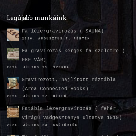
Legújabb munkáink
Fa lézergravírozás ( SAUNA)
2026. AUGUSZTUS 7. PÉNTEK
Fa gravírozás kérges fa szeletre (
EKE VÁR)
2026. JÚLIUS 29. SZERDA
Gravírozott, hajlított réztábla
(Area Connected Books)
2026. JÚLIUS 27. HÉTFŐ
Fatábla lézergravírozás ( fehér
virágú vadgesztenye ültetve 1919)
2026. JÚLIUS 23. CSÜTÖRTÖK