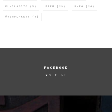
ÉLVILÁGÍTÓ
(5)
ÉREM
(29)
ÜVEG
(24)
ÜVEGPLAKETT
(8)
FACEBOOK
YOUTUBE