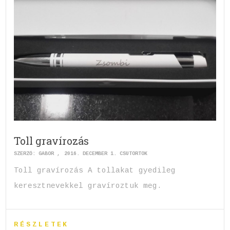
Toll gravírozás
SZERZŐ:
GABOR
2016. DECEMBER 1. CSÜTÖRTÖK
Toll gravírozás A tollakat gyedileg
keresztnevekkel gravíroztuk meg.
RÉSZLETEK