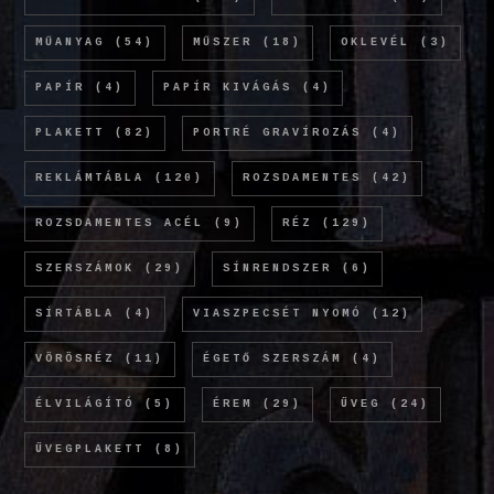
MŰANYAG
(54)
MŰSZER
(18)
OKLEVÉL
(3)
PAPÍR
(4)
PAPÍR KIVÁGÁS
(4)
PLAKETT
(82)
PORTRÉ GRAVÍROZÁS
(4)
REKLÁMTÁBLA
(120)
ROZSDAMENTES
(42)
ROZSDAMENTES ACÉL
(9)
RÉZ
(129)
SZERSZÁMOK
(29)
SÍNRENDSZER
(6)
SÍRTÁBLA
(4)
VIASZPECSÉT NYOMÓ
(12)
VÖRÖSRÉZ
(11)
ÉGETŐ SZERSZÁM
(4)
ÉLVILÁGÍTÓ
(5)
ÉREM
(29)
ÜVEG
(24)
ÜVEGPLAKETT
(8)